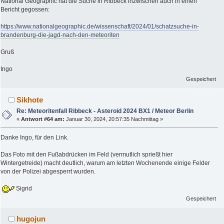
National Geographic hat die Suche in Ribbeck inzwischen auch in einen
Bericht gegossen:
https://www.nationalgeographic.de/wissenschaft/2024/01/schatzsuche-in-
brandenburg-die-jagd-nach-den-meteoriten
Gruß
Ingo
Gespeichert
Sikhote
Re: Meteoritenfall Ribbeck - Asteroid 2024 BX1 / Meteor Berlin
«
Antwort #64 am:
Januar 30, 2024, 20:57:35 Nachmittag »
Danke Ingo, für den Link.
Das Foto mit den Fußabdrücken im Feld (vermutlich sprießt hier
Wintergetreide) macht deutlich, warum am letzten Wochenende einige Felder
von der Polizei abgesperrt wurden.
Sigrid
Gespeichert
hugojun