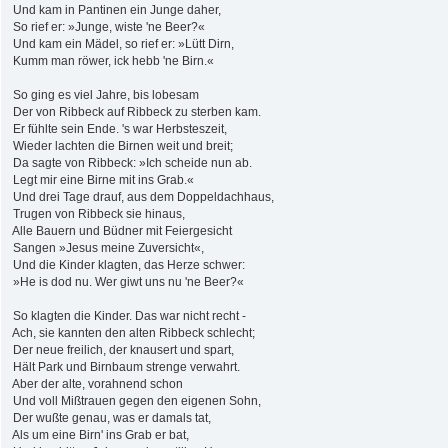
Und kam in Pantinen ein Junge daher,
So rief er: »Junge, wiste 'ne Beer?«
Und kam ein Mädel, so rief er: »Lütt Dirn,
Kumm man röwer, ick hebb 'ne Birn.«
So ging es viel Jahre, bis lobesam
Der von Ribbeck auf Ribbeck zu sterben kam.
Er fühlte sein Ende. 's war Herbsteszeit,
Wieder lachten die Birnen weit und breit;
Da sagte von Ribbeck: »Ich scheide nun ab.
Legt mir eine Birne mit ins Grab.«
Und drei Tage drauf, aus dem Doppeldachhaus,
Trugen von Ribbeck sie hinaus,
Alle Bauern und Büdner mit Feiergesicht
Sangen »Jesus meine Zuversicht«,
Und die Kinder klagten, das Herze schwer:
»He is dod nu. Wer giwt uns nu 'ne Beer?«
So klagten die Kinder. Das war nicht recht -
Ach, sie kannten den alten Ribbeck schlecht;
Der neue freilich, der knausert und spart,
Hält Park und Birnbaum strenge verwahrt.
Aber der alte, vorahnend schon
Und voll Mißtrauen gegen den eigenen Sohn,
Der wußte genau, was er damals tat,
Als um eine Birn' ins Grab er bat,