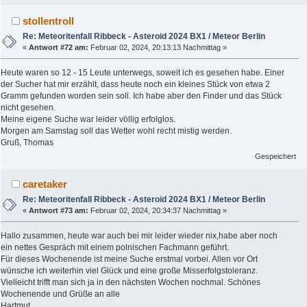
stollentroll
Re: Meteoritenfall Ribbeck - Asteroid 2024 BX1 / Meteor Berlin
«
Antwort #72 am:
Februar 02, 2024, 20:13:13 Nachmittag »
Heute waren so 12 - 15 Leute unterwegs, soweit ich es gesehen habe. Einer
der Sucher hat mir erzählt, dass heute noch ein kleines Stück von etwa 2
Gramm gefunden worden sein soll. Ich habe aber den Finder und das Stück
nicht gesehen.
Meine eigene Suche war leider völlig erfolglos.
Morgen am Samstag soll das Wetter wohl recht mistig werden.
Gruß, Thomas
Gespeichert
caretaker
Re: Meteoritenfall Ribbeck - Asteroid 2024 BX1 / Meteor Berlin
«
Antwort #73 am:
Februar 02, 2024, 20:34:37 Nachmittag »
Hallo zusammen, heute war auch bei mir leider wieder nix,habe aber noch
ein nettes Gespräch mit einem polnischen Fachmann geführt.
Für dieses Wochenende ist meine Suche erstmal vorbei. Allen vor Ort
wünsche ich weiterhin viel Glück und eine große Misserfolgstoleranz.
Vielleicht trifft man sich ja in den nächsten Wochen nochmal. Schönes
Wochenende und Grüße an alle
Hartmut