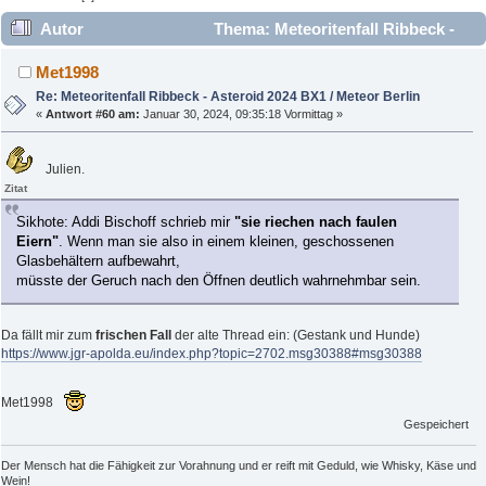
Autor
Thema: Meteoritenfall Ribbeck -
Asteroid 2024 BX1 / Meteor Berlin (Gelesen 160032 mal)
Met1998
Re: Meteoritenfall Ribbeck - Asteroid 2024 BX1 / Meteor Berlin
«
Antwort #60 am:
Januar 30, 2024, 09:35:18 Vormittag »
Julien.
Zitat
Sikhote: Addi Bischoff schrieb mir
"sie riechen nach faulen
Eiern"
. Wenn man sie also in einem kleinen, geschossenen
Glasbehältern aufbewahrt,
müsste der Geruch nach den Öffnen deutlich wahrnehmbar sein.
Da fällt mir zum
frischen Fall
der alte Thread ein: (Gestank und Hunde)
https://www.jgr-apolda.eu/index.php?topic=2702.msg30388#msg30388
Met1998
Gespeichert
Der Mensch hat die Fähigkeit zur Vorahnung und er reift mit Geduld, wie Whisky, Käse und
Wein!