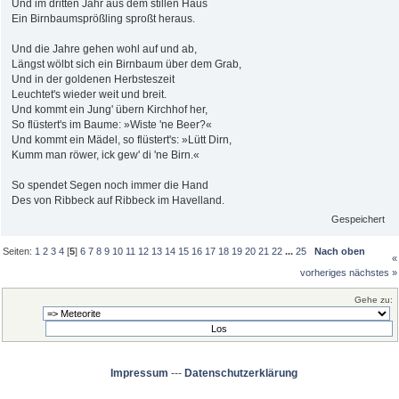
Und im dritten Jahr aus dem stillen Haus
Ein Birnbaumsprößling sproßt heraus.
Und die Jahre gehen wohl auf und ab,
Längst wölbt sich ein Birnbaum über dem Grab,
Und in der goldenen Herbsteszeit
Leuchtet's wieder weit und breit.
Und kommt ein Jung' übern Kirchhof her,
So flüstert's im Baume: »Wiste 'ne Beer?«
Und kommt ein Mädel, so flüstert's: »Lütt Dirn,
Kumm man röwer, ick gew' di 'ne Birn.«
So spendet Segen noch immer die Hand
Des von Ribbeck auf Ribbeck im Havelland.
Gespeichert
Seiten:
1
2
3
4
[
5
]
6
7
8
9
10
11
12
13
14
15
16
17
18
19
20
21
22
...
25
Nach oben
«
vorheriges
nächstes »
Gehe zu:
Impressum
---
Datenschutzerklärung