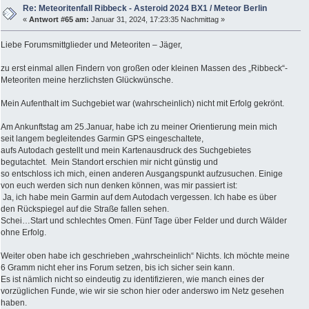
Re: Meteoritenfall Ribbeck - Asteroid 2024 BX1 / Meteor Berlin
«
Antwort #65 am:
Januar 31, 2024, 17:23:35 Nachmittag »
Liebe Forumsmittglieder und Meteoriten – Jäger,
zu erst einmal allen Findern von großen oder kleinen Massen des „Ribbeck“-
Meteoriten meine herzlichsten Glückwünsche.
Mein Aufenthalt im Suchgebiet war (wahrscheinlich) nicht mit Erfolg gekrönt.
Am Ankunftstag am 25.Januar, habe ich zu meiner Orientierung mein mich
seit langem begleitendes Garmin GPS eingeschaltete,
aufs Autodach gestellt und mein Kartenausdruck des Suchgebietes
begutachtet. Mein Standort erschien mir nicht günstig und
so entschloss ich mich, einen anderen Ausgangspunkt aufzusuchen. Einige
von euch werden sich nun denken können, was mir passiert ist:
Ja, ich habe mein Garmin auf dem Autodach vergessen. Ich habe es über
den Rückspiegel auf die Straße fallen sehen.
Schei…Start und schlechtes Omen. Fünf Tage über Felder und durch Wälder
ohne Erfolg.
Weiter oben habe ich geschrieben „wahrscheinlich“ Nichts. Ich möchte meine
6 Gramm nicht eher ins Forum setzen, bis ich sicher sein kann.
Es ist nämlich nicht so eindeutig zu identifizieren, wie manch eines der
vorzüglichen Funde, wie wir sie schon hier oder anderswo im Netz gesehen
haben.