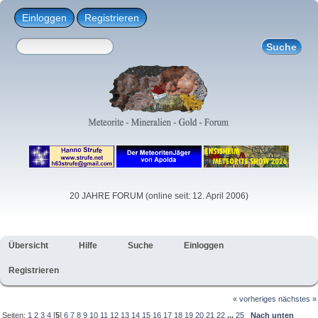
Einloggen
Registrieren
20 JAHRE FORUM (online seit: 12. April 2006)
Übersicht
Hilfe
Suche
Einloggen
Registrieren
« vorheriges
nächstes »
Seiten:
1
2
3
4
[
5
]
6
7
8
9
10
11
12
13
14
15
16
17
18
19
20
21
22
...
25
Nach unten