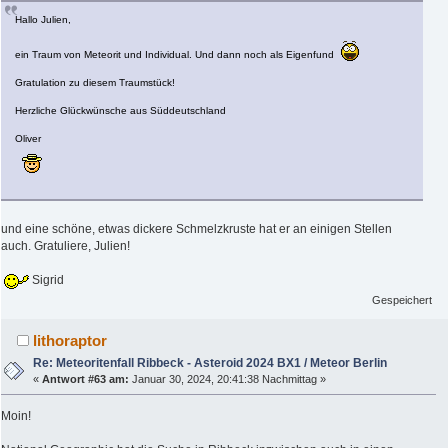
Hallo Julien,
ein Traum von Meteorit und Individual. Und dann noch als Eigenfund
Gratulation zu diesem Traumstück!
Herzliche Glückwünsche aus Süddeutschland
Oliver
und eine schöne, etwas dickere Schmelzkruste hat er an einigen Stellen
auch. Gratuliere, Julien!
Sigrid
Gespeichert
lithoraptor
Re: Meteoritenfall Ribbeck - Asteroid 2024 BX1 / Meteor Berlin
«
Antwort #63 am:
Januar 30, 2024, 20:41:38 Nachmittag »
Moin!