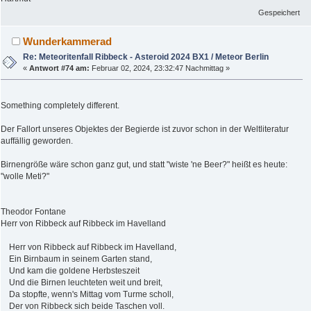
Gespeichert
Wunderkammerad
Re: Meteoritenfall Ribbeck - Asteroid 2024 BX1 / Meteor Berlin
«
Antwort #74 am:
Februar 02, 2024, 23:32:47 Nachmittag »
Something completely different.
Der Fallort unseres Objektes der Begierde ist zuvor schon in der Weltliteratur
auffällig geworden.
Birnengröße wäre schon ganz gut, und statt "wiste 'ne Beer?" heißt es heute:
"wolle Meti?"
Theodor Fontane
Herr von Ribbeck auf Ribbeck im Havelland
Herr von Ribbeck auf Ribbeck im Havelland,
Ein Birnbaum in seinem Garten stand,
Und kam die goldene Herbsteszeit
Und die Birnen leuchteten weit und breit,
Da stopfte, wenn's Mittag vom Turme scholl,
Der von Ribbeck sich beide Taschen voll.