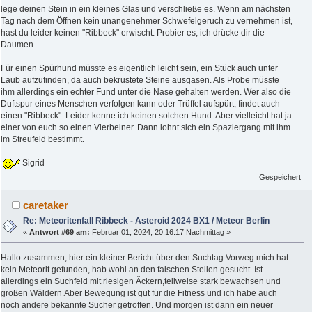
lege deinen Stein in ein kleines Glas und verschließe es. Wenn am nächsten
Tag nach dem Öffnen kein unangenehmer Schwefelgeruch zu vernehmen ist,
hast du leider keinen "Ribbeck" erwischt. Probier es, ich drücke dir die
Daumen.
Für einen Spürhund müsste es eigentlich leicht sein, ein Stück auch unter
Laub aufzufinden, da auch bekrustete Steine ausgasen. Als Probe müsste
ihm allerdings ein echter Fund unter die Nase gehalten werden. Wer also die
Duftspur eines Menschen verfolgen kann oder Trüffel aufspürt, findet auch
einen "Ribbeck". Leider kenne ich keinen solchen Hund. Aber vielleicht hat ja
einer von euch so einen Vierbeiner. Dann lohnt sich ein Spaziergang mit ihm
im Streufeld bestimmt.
Sigrid
Gespeichert
caretaker
Re: Meteoritenfall Ribbeck - Asteroid 2024 BX1 / Meteor Berlin
«
Antwort #69 am:
Februar 01, 2024, 20:16:17 Nachmittag »
Hallo zusammen, hier ein kleiner Bericht über den Suchtag:Vorweg:mich hat
kein Meteorit gefunden, hab wohl an den falschen Stellen gesucht. Ist
allerdings ein Suchfeld mit riesigen Äckern,teilweise stark bewachsen und
großen Wäldern.Aber Bewegung ist gut für die Fitness und ich habe auch
noch andere bekannte Sucher getroffen. Und morgen ist dann ein neuer