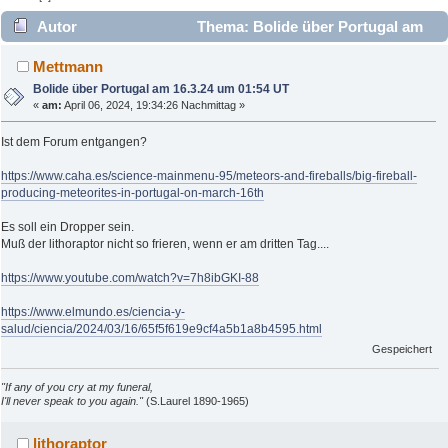
Autor
Thema: Bolide über Portugal am
16.3.24 um 01:54 UT (Gelesen 3333 mal)
Mettmann
Bolide über Portugal am 16.3.24 um 01:54 UT
«
am:
April 06, 2024, 19:34:26 Nachmittag »
Ist dem Forum entgangen?
https://www.caha.es/science-mainmenu-95/meteors-and-fireballs/big-fireball-
producing-meteorites-in-portugal-on-march-16th
Es soll ein Dropper sein.
Muß der lithoraptor nicht so frieren, wenn er am dritten Tag....
https://www.youtube.com/watch?v=7h8ibGKI-88
https://www.elmundo.es/ciencia-y-
salud/ciencia/2024/03/16/65f5f619e9cf4a5b1a8b4595.html
Gespeichert
"If any of you cry at my funeral,
I'll never speak to you again."
(S.Laurel 1890-1965)
lithoraptor