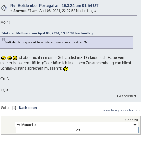
Re: Bolide über Portugal am 16.3.24 um 01:54 UT
«
Antwort #1 am:
April 06, 2024, 22:27:52 Nachmittag »
Moin!
Zitat von: Mettmann am April 06, 2024, 19:34:26 Nachmittag
Muß der lithoraptor nicht so frieren, wenn er am dritten Tag....
Ist aber nicht in meiner Schlagdistanz. Da kriege ich Haue von
meiner besseren Hälfte. (Oder hätte ich in diesem Zusammenhang von Nicht-
Schlag-Distanz sprechen müssen?!)
Gruß
Ingo
Gespeichert
Seiten: [
1
]
Nach oben
« vorheriges
nächstes »
Gehe zu: