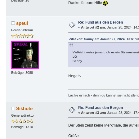
Beiträge: 28
Danke für eure Hilfe
Re: Fund aus den Bergen
speul
«
Antwort #2 am:
Januar 28, 2024, 14:
Foren-Veteran
Zitat von: Sanny am Januar 27, 2024, 13:51:3
Vielleicht weiss jemand ob es ein Steinmeteorit 
LG
Sanny
Beiträge: 3088
Negativ
Lächle einfach - denn du kannst sie nicht alle t
Re: Fund aus den Bergen
Sikhote
«
Antwort #3 am:
Januar 28, 2024, 17:
Generaldirektor
Der Stein zeigt keine Merkmale, die auf 
Beiträge: 1310
Grüße