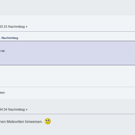
33:15 Nachmittag »
1 Nachmittag
ist.
öten
44:34 Nachmittag »
einen Meteoriten hinweisen.