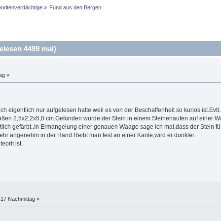
oritenverdächtige
»
Fund aus den Bergen
lesen 4499 mal)
ag »
h eigentlich nur aufgelesen hatte weil es von der Beschaffenheit so kurios ist.Evtl.
ßen 2,5x2,2x5,0 cm.Gefunden wurde der Stein in einem Steinehaufen auf einer Wan
itlich gefärbt..In Ermangelung einer genauen Waage sage ich mal,dass der Stein f
 sehr angenehm in der Hand.Reibt man fest an einer Kante,wird er dunkler.
orit ist.
:17 Nachmittag »