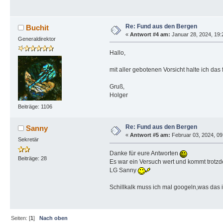
Re: Fund aus den Bergen
Buchit
«
Antwort #4 am:
Januar 28, 2024, 19:
Generaldirektor
Hallo,
mit aller gebotenen Vorsicht halte ich das f
Gruß,
Holger
Beiträge: 1106
Re: Fund aus den Bergen
Sanny
«
Antwort #5 am:
Februar 03, 2024, 09
Sekretär
Danke für eure Antworten
Beiträge: 28
Es war ein Versuch wert und kommt trotzd
LG Sanny
Schillkalk muss ich mal googeln,was das i
Seiten: [
1
]
Nach oben