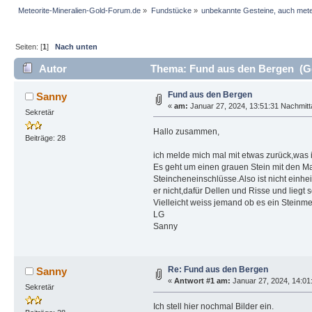
Meteorite-Mineralien-Gold-Forum.de
»
Fundstücke
»
unbekannte Gesteine, auch mete
Seiten: [
1
]
Nach unten
Autor
Thema: Fund aus den Bergen (Ge
Fund aus den Bergen
Sanny
«
am:
Januar 27, 2024, 13:51:31 Nachmitt
Sekretär
Hallo zusammen,
Beiträge: 28
ich melde mich mal mit etwas zurück,was ic
Es geht um einen grauen Stein mit den Ma
Steincheneinschlüsse.Also ist nicht einhe
er nicht,dafür Dellen und Risse und liegt
Vielleicht weiss jemand ob es ein Steinmete
LG
Sanny
Re: Fund aus den Bergen
Sanny
«
Antwort #1 am:
Januar 27, 2024, 14:01
Sekretär
Ich stell hier nochmal Bilder ein.