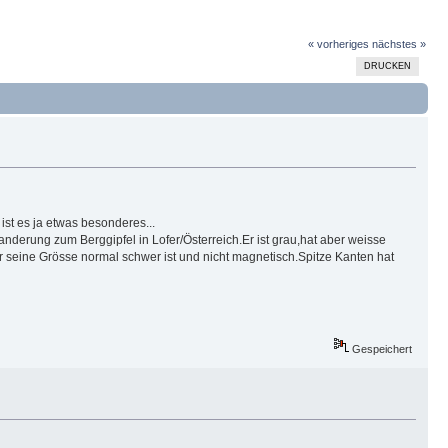
« vorheriges
nächstes »
DRUCKEN
 ist es ja etwas besonderes...
derung zum Berggipfel in Lofer/Österreich.Er ist grau,hat aber weisse
ür seine Grösse normal schwer ist und nicht magnetisch.Spitze Kanten hat
Gespeichert