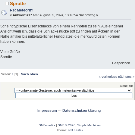
Sprotte
Re: Meteorit?
«
Antwort #17 am:
August 09, 2024, 13:16:54 Nachmittag »
Scheint typische Eisenschlacke von einem Rennofen zu sein. Aus eingener
Ansicht weiß ich, dass die Schlackestücke (oft zu finden auf Äckern in der
Nähe antiker bis mittelalterlicher Fundplätze) die merkwürdigsten Formen
haben können.
Viele Grüße
Sprotte
Gespeichert
Seiten:
1
[
2
]
Nach oben
« vorheriges
nächstes »
Gehe zu:
Impressum
---
Datenschutzerklärung
SMF-credits
|
SMF © 2026
,
Simple Machines
Theme:
smf destek