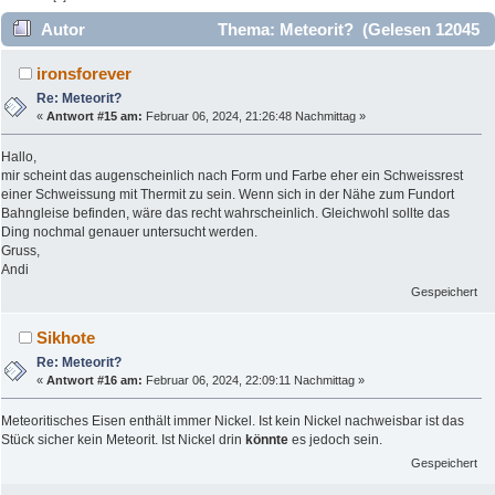
Autor
Thema: Meteorit? (Gelesen 12045
mal)
ironsforever
Re: Meteorit?
«
Antwort #15 am:
Februar 06, 2024, 21:26:48 Nachmittag »
Hallo,
mir scheint das augenscheinlich nach Form und Farbe eher ein Schweissrest
einer Schweissung mit Thermit zu sein. Wenn sich in der Nähe zum Fundort
Bahngleise befinden, wäre das recht wahrscheinlich. Gleichwohl sollte das
Ding nochmal genauer untersucht werden.
Gruss,
Andi
Gespeichert
Sikhote
Re: Meteorit?
«
Antwort #16 am:
Februar 06, 2024, 22:09:11 Nachmittag »
Meteoritisches Eisen enthält immer Nickel. Ist kein Nickel nachweisbar ist das
Stück sicher kein Meteorit. Ist Nickel drin
könnte
es jedoch sein.
Gespeichert