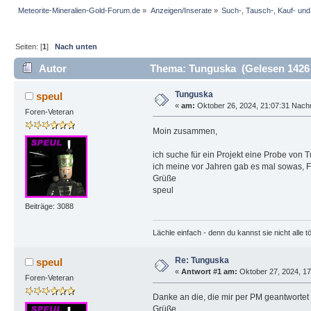
Meteorite-Mineralien-Gold-Forum.de
»
Anzeigen/Inserate
»
Such-, Tausch-, Kauf- un
Seiten: [
1
]
Nach unten
Autor
Thema: Tunguska (Gelesen 1426
Tunguska
speul
«
am:
Oktober 26, 2024, 21:07:31 Nachm
Foren-Veteran
Moin zusammen,
ich suche für ein Projekt eine Probe vo
ich meine vor Jahren gab es mal sowas, 
Grüße
speul
Beiträge: 3088
Lächle einfach - denn du kannst sie nicht alle t
Re: Tunguska
speul
«
Antwort #1 am:
Oktober 27, 2024, 17
Foren-Veteran
Danke an die, die mir per PM geantwortet 
Grüße