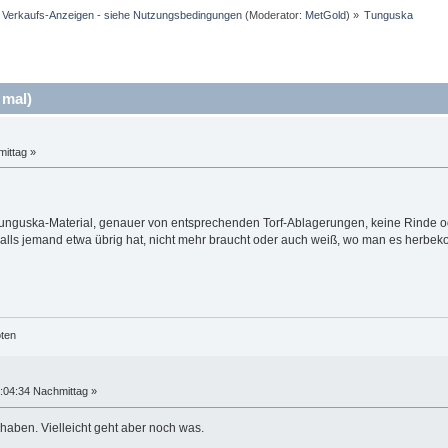
d Verkaufs-Anzeigen - siehe Nutzungsbedingungen
(Moderator:
MetGold
) »
Tunguska
 mal)
ittag »
n Tunguska-Material, genauer von entsprechenden Torf-Ablagerungen, keine Rinde
Falls jemand etwa übrig hat, nicht mehr braucht oder auch weiß, wo man es herb
öten
:04:34 Nachmittag »
haben. Vielleicht geht aber noch was.