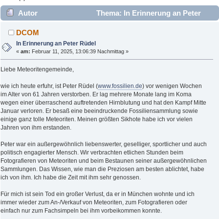
Autor
Thema: In Erinnerung an Peter
Rüdel (Gelesen 1897 mal)
DCOM
In Erinnerung an Peter Rüdel
«
am:
Februar 11, 2025, 13:06:39 Nachmittag »
Liebe Meteoritengemeinde,
wie ich heute erfuhr, ist Peter Rüdel (
www.fossilien.de
) vor wenigen Wochen
im Alter von 61 Jahren verstorben. Er lag mehrere Monate lang im Koma
wegen einer überraschend auftretenden Hirnblutung und hat den Kampf Mitte
Januar verloren. Er besaß eine beeindruckende Fossiliensammlung sowie
einige ganz tolle Meteoriten. Meinen größten Sikhote habe ich vor vielen
Jahren von ihm erstanden.
Peter war ein außergewöhnlich liebenswerter, geselliger, sportlicher und auch
politisch engagierter Mensch. Wir verbrachten etlichen Stunden beim
Fotografieren von Meteoriten und beim Bestaunen seiner außergewöhnlichen
Sammlungen. Das Wissen, wie man die Preziosen am besten ablichtet, habe
ich von ihm. Ich habe die Zeit mit ihm sehr genossen.
Für mich ist sein Tod ein großer Verlust, da er in München wohnte und ich
immer wieder zum An-/Verkauf von Meteoriten, zum Fotografieren oder
einfach nur zum Fachsimpeln bei ihm vorbeikommen konnte.