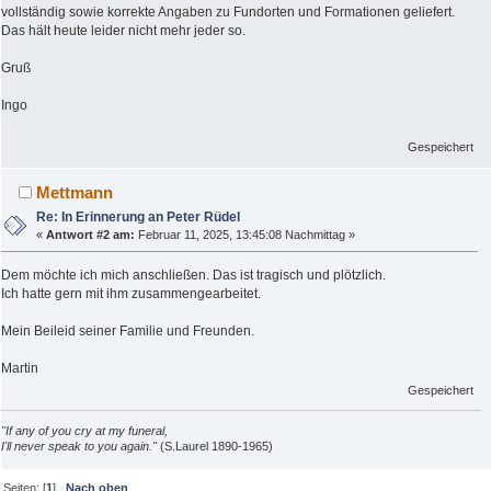
vollständig sowie korrekte Angaben zu Fundorten und Formationen geliefert.
Das hält heute leider nicht mehr jeder so.
Gruß
Ingo
Gespeichert
Mettmann
Re: In Erinnerung an Peter Rüdel
«
Antwort #2 am:
Februar 11, 2025, 13:45:08 Nachmittag »
Dem möchte ich mich anschließen. Das ist tragisch und plötzlich.
Ich hatte gern mit ihm zusammengearbeitet.
Mein Beileid seiner Familie und Freunden.
Martin
Gespeichert
"If any of you cry at my funeral,
I'll never speak to you again."
(S.Laurel 1890-1965)
Seiten: [
1
]
Nach oben