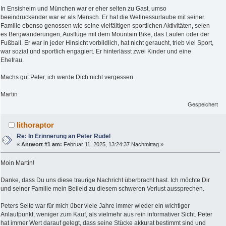
In Ensisheim und München war er eher selten zu Gast, umso
beeindruckender war er als Mensch. Er hat die Wellnessurlaube mit seiner
Familie ebenso genossen wie seine vielfältigen sportlichen Aktivitäten, seien
es Bergwanderungen, Ausflüge mit dem Mountain Bike, das Laufen oder der
Fußball. Er war in jeder Hinsicht vorbildlich, hat nicht geraucht, trieb viel Sport,
war sozial und sportlich engagiert. Er hinterlässt zwei Kinder und eine
Ehefrau.
Machs gut Peter, ich werde Dich nicht vergessen.
Martin
Gespeichert
lithoraptor
Re: In Erinnerung an Peter Rüdel
«
Antwort #1 am:
Februar 11, 2025, 13:24:37 Nachmittag »
Moin Martin!
Danke, dass Du uns diese traurige Nachricht überbracht hast. Ich möchte Dir
und seiner Familie mein Beileid zu diesem schweren Verlust aussprechen.
Peters Seite war für mich über viele Jahre immer wieder ein wichtiger
Anlaufpunkt, weniger zum Kauf, als vielmehr aus rein informativer Sicht. Peter
hat immer Wert darauf gelegt, dass seine Stücke akkurat bestimmt sind und