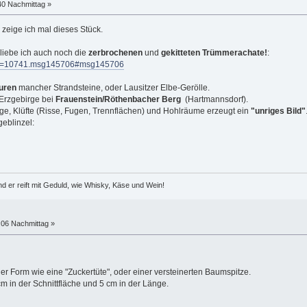
40 Nachmittag »
 zeige ich mal dieses Stück.
 liebe ich auch noch die
zerbrochenen
und
gekitteten Trümmerachate!
:
opic=10741.msg145706#msg145706
uren
mancher Strandsteine, oder Lausitzer Elbe-Gerölle.
Erzgebirge bei
Frauenstein/Röthenbacher Berg
(Hartmannsdorf).
ge, Klüfte (Risse, Fugen, Trennflächen) und Hohlräume erzeugt ein
"unriges Bild"
d er reift mit Geduld, wie Whisky, Käse und Wein!
:06 Nachmittag »
iger Form wie eine "Zuckertüte", oder einer versteinerten Baumspitze.
 cm in der Schnittfläche und 5 cm in der Länge.