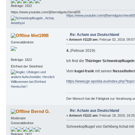
Beiträge: 1922
https://www.youtube.com/@berndgutschera605
https://www.youtube.com/@berndgutschera60
Re: Achate aus Deutschland
Met1998
«
Antwort #1120 am:
Februar 02, 2019, 09:07:
Generaldirektor
4.
(Februar 2019):
Beiträge: 1822
Ich find die
Thüringer Schneekopfkugeln
Ehrfried der Steinfried
Vom
kugel-frank
mit seinen
Nesselhofer
https://www.jgr-apolda.eu/index.php?t
Der Mensch hat die Fähigkeit zur Vorahnung un
Re: Achate aus Deutschland
Bernd G.
«
Antwort #1121 am:
Februar 18, 2019, 19:25
Moderator
Generaldirektor
Schneekopfkugel von Gehlberg Achat mit 
Beiträge: 1922