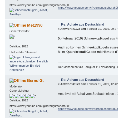
https://www.youtube.com/@berndgutschera605
https://www.youtube.com/@berndgutschera60
Re: Achate aus Deutschland
Met1998
«
Antwort #1122 am:
Februar 19, 2019, 09:27:
Generaldirektor
5.
(Februar 2019) Schneekopfkugel aus Fr
Beiträge: 1822
Auch so können Schneekopfkugeln ausseh
8 cm,
Quarzkristall Geode mit Hämatit
(E
Ehrfried der Steinfried
Der Mensch hat die Fähigkeit zur Vorahnung un
Re: Achate aus Deutschland
Bernd G.
«
Antwort #1123 am:
Februar 19, 2019, 12:42
Moderator
Generaldirektor
Amethyst mit Achat vom Seebachfelsen , 
Beiträge: 1922
https://www.youtube.com/@berndgutschera605
https://www.youtube.com/@berndgutschera60