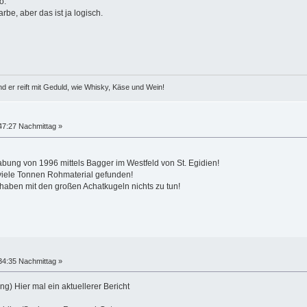
e, aber das ist ja logisch.
d er reift mit Geduld, wie Whisky, Käse und Wein!
47:27 Nachmittag »
bung von 1996 mittels Bagger im Westfeld von St. Egidien!
viele Tonnen Rohmaterial gefunden!
haben mit den großen Achatkugeln nichts zu tun!
34:35 Nachmittag »
ng) Hier mal ein aktuellerer Bericht