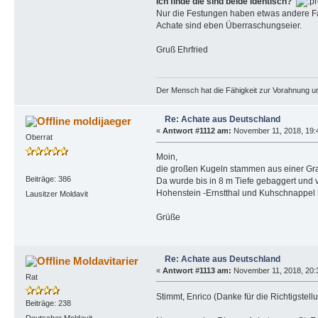
Ich finde die sind beide identisch?
Nur die Festungen haben etwas andere Farb
Achate sind eben Überraschungseier.
Gruß Ehrfried
Der Mensch hat die Fähigkeit zur Vorahnung un
Re: Achate aus Deutschland
moldijaeger
«
Antwort #1112 am:
November 11, 2018, 19:
Oberrat
Moin,
die großen Kugeln stammen aus einer Gra
Beiträge: 386
Da wurde bis in 8 m Tiefe gebaggert und 
Hohenstein -Ernstthal und Kuhschnappel 
Lausitzer Moldavit
Grüße
Re: Achate aus Deutschland
Moldavitarier
«
Antwort #1113 am:
November 11, 2018, 20:
Rat
Stimmt, Enrico (Danke für die Richtigstellu
Beiträge: 238