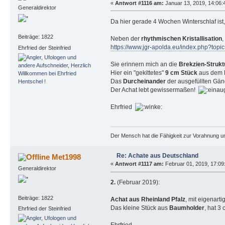
«
Antwort #1116 am:
Januar 13, 2019, 14:06:
Generaldirektor
Da hier gerade 4 Wochen Winterschlaf ist,
Beiträge: 1822
Neben der
rhythmischen Kristallisation
,
https://www.jgr-apolda.eu/index.php?t
Ehrfried der Steinfried
Sie erinnern mich an die
Brekzien-Strukt
Hier ein "gekittetes"
9 cm Stück
aus dem 
Das
Durcheinander
der ausgefüllten Gän
Der Achat lebt gewissermaßen!
Ehrfried
Der Mensch hat die Fähigkeit zur Vorahnung un
Re: Achate aus Deutschland
Met1998
«
Antwort #1117 am:
Februar 01, 2019, 17:09
Generaldirektor
2.
(Februar 2019):
Beiträge: 1822
Achat aus Rheinland Pfalz
, mit eigenart
Das kleine Stück aus
Baumholder
, hat 3
Ehrfried der Steinfried