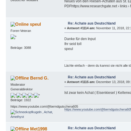
Deutscher Moldavit
Neues von den Riesen-Achaten aus St. E
PDFhttps://www.researchgate.net › links › 
Re: Achate aus Deutschland
speul
«
Antwort #1114 am:
November 11, 2018, 22:
Foren-Veteran
Danke für den Input
Ihr seid toll
Beiträge: 3088
speul
Lächle einfach - denn du kannst sie nicht alle t
Re: Achate aus Deutschland
Bernd G.
«
Antwort #1115 am:
Dezember 13, 2018, 09:1
Moderator
Generaldirektor
Ist zwar kein Achat ( Eisenkiesel ) Kelle
Beiträge: 1922
https://www.youtube.com/@berndgutschera605
https://www.youtube.com/@berndgutschera60
Re: Achate aus Deutschland
Met1998