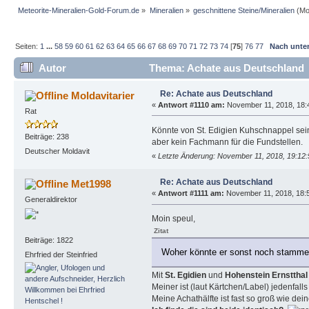
Meteorite-Mineralien-Gold-Forum.de
»
Mineralien
»
geschnittene Steine/Mineralien
(Mo
Seiten:
1
...
58
59
60
61
62
63
64
65
66
67
68
69
70
71
72
73
74
[
75
]
76
77
Nach unte
Autor
Thema: Achate aus Deutschland 
Re: Achate aus Deutschland
Moldavitarier
«
Antwort #1110 am:
November 11, 2018, 18:
Rat
Könnte von St. Edigien Kuhschnappel sei
Beiträge: 238
aber kein Fachmann für die Fundstellen.
Deutscher Moldavit
«
Letzte Änderung: November 11, 2018, 19:12:
Re: Achate aus Deutschland
Met1998
«
Antwort #1111 am:
November 11, 2018, 18:5
Generaldirektor
Moin speul,
Zitat
Beiträge: 1822
Woher könnte er sonst noch stamm
Ehrfried der Steinfried
Mit
St. Egidien
und
Hohenstein Ernsttha
Meiner ist (laut Kärtchen/Label) jedenfall
Meine Achathälfte ist fast so groß wie dei