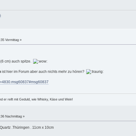
5
35 Vormittag »
(6 cm) auch spitze.
n
ist hier im Forum aber auch nichts mehr zu hören?
opic=4830.msg60837#msg60837
d er reift mit Geduld, wie Whisky, Käse und Wein!
:36 Nachmittag »
Quartz .Thüringen . 11cm x 10cm