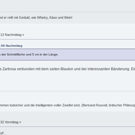
d er reift mit Geduld, wie Whisky, Käse und Wein!
:13 Nachmittag »
9:06 Nachmittag
in der Schnittfläche und 5 cm in der Länge.
das Zartrosa verbunden mit dem zarten Blauton und der interessanten Bänderung. Ei
ummen todsicher und die Intelligenten voller Zweifel sind. (Bertrand Russell, britischer Philos
32 Vormittag »
f .