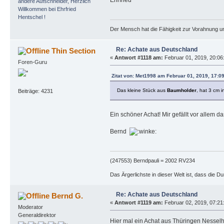
Ehrfried
Der Mensch hat die Fähigkeit zur Vorahnung un
Re: Achate aus Deutschland
Thin Section
«
Antwort #1118 am:
Februar 01, 2019, 20:06
Foren-Guru
Zitat von: Met1998 am Februar 01, 2019, 17:0
Das kleine Stück aus
Baumholder
, hat 3 cm 
Beiträge: 4231
Ein schöner Achat! Mir gefällt vor allem 
Bernd
(247553) Berndpauli = 2002 RV234
Das Ärgerlichste in dieser Welt ist, dass die D
Re: Achate aus Deutschland
Bernd G.
«
Antwort #1119 am:
Februar 02, 2019, 07:21:
Moderator
Generaldirektor
Hier mal ein Achat aus Thüringen Nesselho