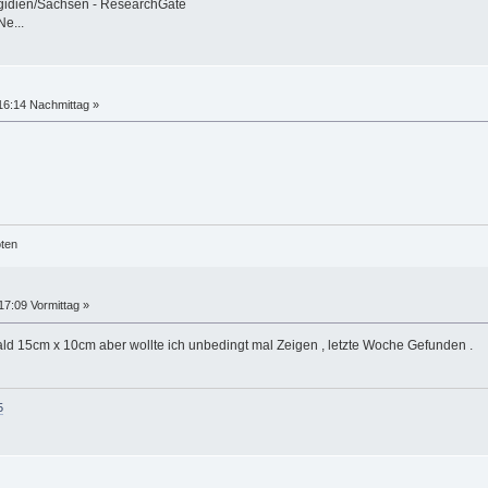
gidien/Sachsen - ResearchGate
Ne...
16:14 Nachmittag »
öten
7:09 Vormittag »
rwald 15cm x 10cm aber wollte ich unbedingt mal Zeigen , letzte Woche Gefunden .
5