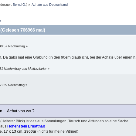
derator:
Bernd G.
) »
Achate aus Deutschland 
n
(Gelesen 766966 mal)
49:57 Nachmittag »
n. Da gabs mal eine Grabung (in den 90ern glaub ich), bei der Achate über einen
51 Nachmittag von Moldavitarier
»
8:25 Nachmittag »
en… Achat von wo ?
l
(Heiterer Blick) ist das aus Sammlungen, Tausch und Altfunden so eine Sache.
s aus
Hohenstein Ernstthal!
ne,
17 x 13 cm, 2900gr
(nichts für meine Vitrine!)