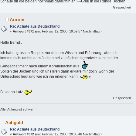
Schaue dir die beiden nochmals daraufhin an!!---Gruß in die Runde Jochen
Gespeichert
Aurum
Re: Achate aus Deutschland
«
Antwort #371 am:
Februar 12, 2008, 19:59:57 Nachmittag »
Hallo Bernd ,
Ich habe grossen Respekt vor deinem Wissen und Erfahrung , aber ich
komme nicht umhin dem Jochen bei zu pflichten irgendwie sieht mir der
Gangachat mehr nach einem Korallenachat aus
Sollten der Jochen und ich uns Irren dann erkläre mir doch worin der
Unterschied liegt und wie ich ihn erkenen kann
Bis dann Lutz
Gespeichert
Aller Anfang ist schwer !!
Achgold
Re: Achate aus Deutschland
«
Antwort #372 am:
Februar 12, 2008, 20:05:46 Nachmittag »