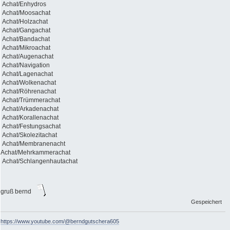
Achat/Enhydros
Achat/Moosachat
Achat/Holzachat
Achat/Gangachat
Achat/Bandachat
Achat/Mikroachat
Achat/Augenachat
Achat/Navigation
Achat/Lagenachat
Achat/Wolkenachat
Achat/Röhrenachat
Achat/Trümmerachat
Achat/Arkadenachat
Achat/Korallenachat
Achat/Festungsachat
Achat/Skolezitachat
Achat/Membranenacht
Achat/Mehrkammerachat
Achat/Schlangenhautachat
gruß bernd
Gespeichert
https://www.youtube.com/@berndgutschera605