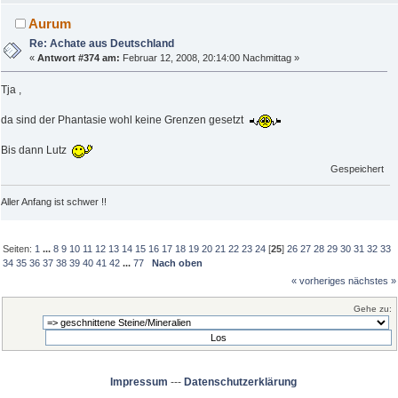
Aurum
Re: Achate aus Deutschland
«
Antwort #374 am:
Februar 12, 2008, 20:14:00 Nachmittag »
Tja ,
da sind der Phantasie wohl keine Grenzen gesetzt
Bis dann Lutz
Gespeichert
Aller Anfang ist schwer !!
Seiten:
1
...
8
9
10
11
12
13
14
15
16
17
18
19
20
21
22
23
24
[
25
]
26
27
28
29
30
31
32
33
34
35
36
37
38
39
40
41
42
...
77
Nach oben
« vorheriges
nächstes »
Gehe zu:
Impressum
---
Datenschutzerklärung