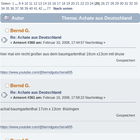
Seiten:
1
...
8
9
10
11
12
13
14
15
16
17
18
19
20
21
22
23
24
[
25
]
26
27
28
29
30
31
32
33
34
35
36
37
38
39
40
41
42
...
77
Nach unten
Autor
Thema: Achate aus Deutschland
(Gelesen 769090 mal)
Bernd G.
Re: Achate aus Deutschland
«
Antwort #360 am:
Februar 10, 2008, 17:44:57 Nachmittag »
hier mal ein recht großer aus dem baumgartenthal 16cm x13cm mit druse
Gespeichert
https://www.youtube.com/@berndgutschera605
Bernd G.
Re: Achate aus Deutschland
«
Antwort #361 am:
Februar 10, 2008, 17:58:22 Nachmittag »
achat baumgartenthal 17cm x 13cm thüringen
Gespeichert
https://www.youtube.com/@berndgutschera605