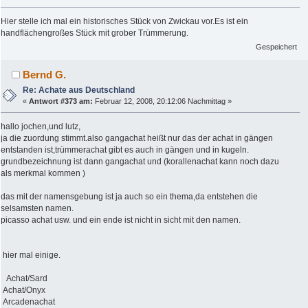
Hier stelle ich mal ein historisches Stück von Zwickau vor.Es ist ein
handflächengroßes Stück mit grober Trümmerung.
Gespeichert
Bernd G.
Re: Achate aus Deutschland
«
Antwort #373 am:
Februar 12, 2008, 20:12:06 Nachmittag »
hallo jochen,und lutz,
ja die zuordung stimmt.also gangachat heißt nur das der achat in gängen
entstanden ist,trümmerachat gibt es auch in gängen und in kugeln.
grundbezeichnung ist dann gangachat und (korallenachat kann noch dazu
als merkmal kommen )
das mit der namensgebung ist ja auch so ein thema,da entstehen die
selsamsten namen.
picasso achat usw. und ein ende ist nicht in sicht mit den namen.
hier mal einige.
Achat/Sard
Achat/Onyx
Arcadenachat