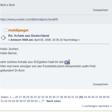
9cm x 9cm
Gespeichert
https://www.youtube.com/@berndgutschera605
moldijaeger
Re: Achate aus Deutschland
«
Antwort #644 am:
April 05, 2008, 20:35:16 Nachmittag »
Hallo Jochen,
Hallo Bernd,
sehr schöne Achate aus St.Egidien habt ihr da!
Hier mal mein einziger von der Fundstelle,beim Absammeln aufm Feld
gefunden! D=6cm
Gespeichert
Seiten:
1
...
26
27
28
29
30
31
32
33
34
35
36
37
38
39
40
41
42
[
43
]
44
45
46
47
48
49
50
51
52
53
54
55
56
57
58
59
60
...
77
Nach oben
« vorheriges
nächstes »