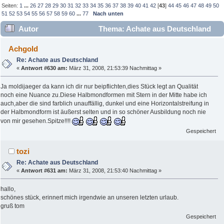
Seiten:
1
...
26
27
28
29
30
31
32
33
34
35
36
37
38
39
40
41
42
[
43
]
44
45
46
47
48
49
50
51
52
53
54
55
56
57
58
59
60
...
77
Nach unten
Autor
Thema: Achate aus Deutschland
(Gelesen 767728 mal)
Achgold
Re: Achate aus Deutschland
«
Antwort #630 am:
März 31, 2008, 21:53:39 Nachmittag »
Ja moldijaeger da kann ich dir nur beipflichten,dies Stück legt an Qualität
noch eine Nuance zu.Diese Halbmondformen mit Stern in der Mitte habe ich
auch,aber die sind farblich unauffällig, dunkel und eine Horizontalstreifung in
der Halbmondform ist äußerst selten und in so schöner Ausbildung noch nie
von mir gesehen.Spitze!!!!
Gespeichert
tozi
Re: Achate aus Deutschland
«
Antwort #631 am:
März 31, 2008, 21:53:40 Nachmittag »
hallo,
schönes stück, erinnert mich irgendwie an unseren letzten urlaub.
gruß tom
Gespeichert