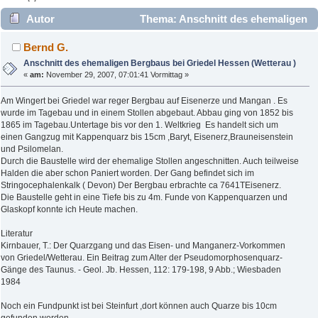
Autor
Thema: Anschnitt des ehemaligen
Bergbaus bei Griedel Hessen (Wetterau ) (Gelesen 5395 mal)
Bernd G.
Anschnitt des ehemaligen Bergbaus bei Griedel Hessen (Wetterau )
«
am:
November 29, 2007, 07:01:41 Vormittag »
Am Wingert bei Griedel war reger Bergbau auf Eisenerze und Mangan . Es
wurde im Tagebau und in einem Stollen abgebaut. Abbau ging von 1852 bis
1865 im Tagebau.Untertage bis vor den 1. Weltkrieg Es handelt sich um
einen Gangzug mit Kappenquarz bis 15cm ,Baryt, Eisenerz,Brauneisenstein
und Psilomelan.
Durch die Baustelle wird der ehemalige Stollen angeschnitten. Auch teilweise
Halden die aber schon Paniert worden. Der Gang befindet sich im
Stringocephalenkalk ( Devon) Der Bergbau erbrachte ca 7641TEisenerz.
Die Baustelle geht in eine Tiefe bis zu 4m. Funde von Kappenquarzen und
Glaskopf konnte ich Heute machen.
Literatur
Kirnbauer, T.: Der Quarzgang und das Eisen- und Manganerz-Vorkommen
von Griedel/Wetterau. Ein Beitrag zum Alter der Pseudomorphosenquarz-
Gänge des Taunus. - Geol. Jb. Hessen, 112: 179-198, 9 Abb.; Wiesbaden
1984
Noch ein Fundpunkt ist bei Steinfurt ,dort können auch Quarze bis 10cm