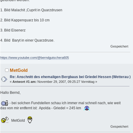
gefunden werden.
1. Bild Malachit ,Cuprit in Quarzdrusen
2. Bild Kappenquarz bis 10 cm
3. Bild Eisenerz
4. Bild Baryt in einer Quarzdruse.
Gespeichert
https://www.youtube.com/@berndgutschera605
MetGold
Re: Anschnitt des ehemaligen Bergbaus bei Griedel Hessen (Wetterau )
«
Antwort #1 am:
November 29, 2007, 09:25:27 Vormittag »
Hallo Bernd,
- bei solchen Fundstellen schau ich immer mal schnell nach, wie weit
das von mir entfernt ist: Apolda - Griedel = 245 km
MetGold
Gespeichert