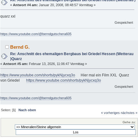
«
Antwort #4 am:
Januar 20, 2008, 08:48:57 Vormittag »
quarz xxl
Gespeichert
https://www.youtube.com/@berndgutschera605
Bernd G.
Re: Anschnitt des ehemaligen Bergbaus bei Griedel Hessen (Wetterau
)Quarz
«
Antwort #5 am:
Februar 13, 2026, 11:06:47 Vormittag »
https://www.youtube.com/shorts/pykNjycxq3o
Hier mal ein Film XXL Quarz
von Griedel
https://www.youtube.com/shorts/pykNjycxq3o
Gespeichert
https://www.youtube.com/@berndgutschera605
Seiten: [
1
]
Nach oben
« vorheriges
nächstes »
Gehe zu: