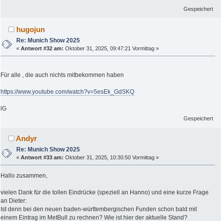
Gespeichert
hugojun
Re: Munich Show 2025
«
Antwort #32 am:
Oktober 31, 2025, 09:47:21 Vormittag »
Für alle , die auch nichts mitbekommen haben
https://www.youtube.com/watch?v=5esEk_GdSKQ
lG
Gespeichert
Andyr
Re: Munich Show 2025
«
Antwort #33 am:
Oktober 31, 2025, 10:30:50 Vormittag »
Hallo zusammen,
vielen Dank für die tollen Eindrücke (speziell an Hanno) und eine kurze Frage
an Dieter:
Ist denn bei den neuen baden-württembergischen Funden schon bald mit
einem Eintrag im MetBull zu rechnen? Wie ist hier der aktuelle Stand?