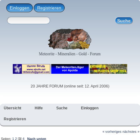
Einloggen
Registrieren
20 JAHRE FORUM (online seit: 12. April 2006)
Übersicht
Hilfe
Suche
Einloggen
Registrieren
« vorheriges
nächstes »
Seiten:
1
2
[
3
]
4
Nach unten