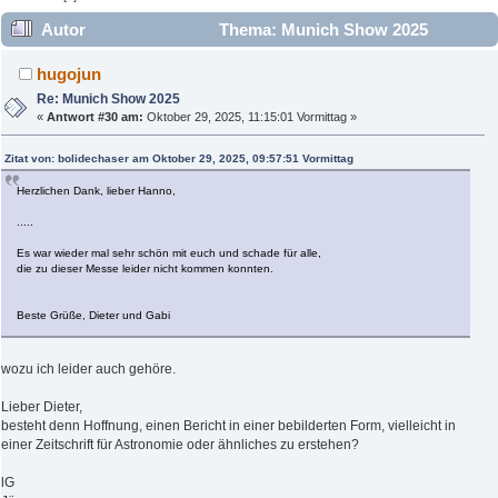
Autor
Thema: Munich Show 2025
(Gelesen 9333 mal)
hugojun
Re: Munich Show 2025
«
Antwort #30 am:
Oktober 29, 2025, 11:15:01 Vormittag »
Zitat von: bolidechaser am Oktober 29, 2025, 09:57:51 Vormittag
Herzlichen Dank, lieber Hanno,
.....
Es war wieder mal sehr schön mit euch und schade für alle,
die zu dieser Messe leider nicht kommen konnten.
Beste Grüße, Dieter und Gabi
wozu ich leider auch gehöre.
Lieber Dieter,
besteht denn Hoffnung, einen Bericht in einer bebilderten Form, vielleicht in
einer Zeitschrift für Astronomie oder ähnliches zu erstehen?
lG