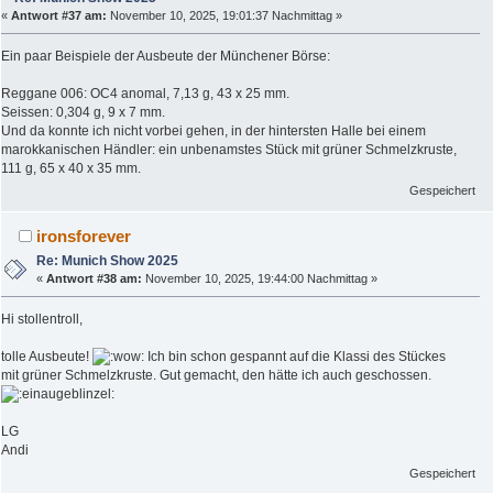
«
Antwort #37 am:
November 10, 2025, 19:01:37 Nachmittag »
Ein paar Beispiele der Ausbeute der Münchener Börse:
Reggane 006: OC4 anomal, 7,13 g, 43 x 25 mm.
Seissen: 0,304 g, 9 x 7 mm.
Und da konnte ich nicht vorbei gehen, in der hintersten Halle bei einem
marokkanischen Händler: ein unbenamstes Stück mit grüner Schmelzkruste,
111 g, 65 x 40 x 35 mm.
Gespeichert
ironsforever
Re: Munich Show 2025
«
Antwort #38 am:
November 10, 2025, 19:44:00 Nachmittag »
Hi stollentroll,
tolle Ausbeute!
Ich bin schon gespannt auf die Klassi des Stückes
mit grüner Schmelzkruste. Gut gemacht, den hätte ich auch geschossen.
LG
Andi
Gespeichert