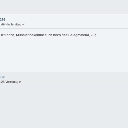
2026
6:49 Nachmittag »
 Ich hoffe, Münster bekommt auch noch das Belegmateial, 20g.
2026
2:23 Vormittag »