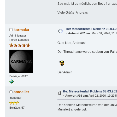
Sag mal. Ist es möglich, den Betreff umzu
Viele Grüße, Andreas
Re: Meteoritenfall Koblenz 08.03.
karmaka
«
Antwort #92 am:
März 31, 2026, 21:1
Administrator
Foren-Legende
Gute Idee, Andreas!
Der Threadname wurde soeben von 'Fall am
Der Admin
Beiträge: 6247
Re: Meteoritenfall Koblenz 08.03.20
amoeller
«
Antwort #93 am:
April 02, 2026, 19:29:
Inspektor
Der Koblenz-Meteorit wurde von der Univer
Beiträge: 57
Münster) angefertigt.