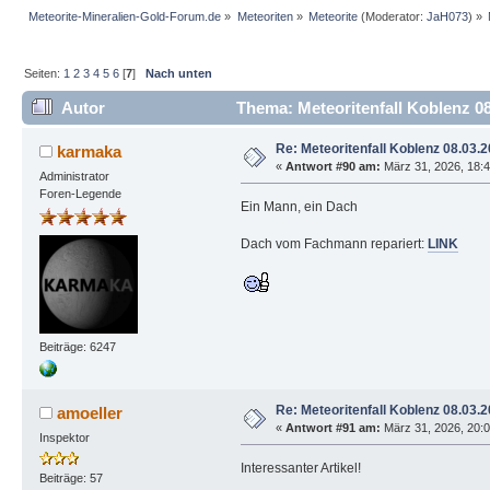
Meteorite-Mineralien-Gold-Forum.de
»
Meteoriten
»
Meteorite
(Moderator:
JaH073
) »
Seiten:
1
2
3
4
5
6
[
7
]
Nach unten
Autor
Thema: Meteoritenfall Koblenz 08
Re: Meteoritenfall Koblenz 08.03.
karmaka
«
Antwort #90 am:
März 31, 2026, 18:4
Administrator
Foren-Legende
Ein Mann, ein Dach
Dach vom Fachmann repariert:
LINK
Beiträge: 6247
Re: Meteoritenfall Koblenz 08.03.
amoeller
«
Antwort #91 am:
März 31, 2026, 20:0
Inspektor
Interessanter Artikel!
Beiträge: 57