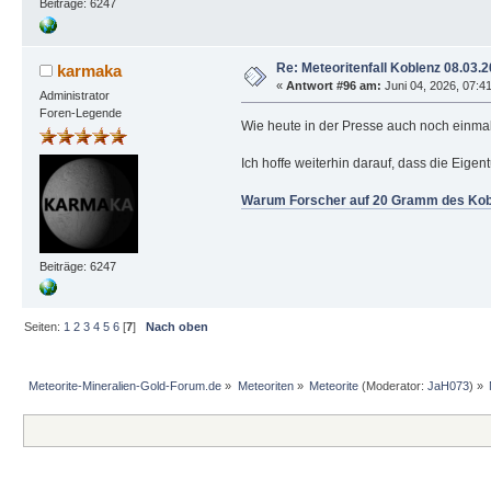
Beiträge: 6247
Re: Meteoritenfall Koblenz 08.03.
karmaka
«
Antwort #96 am:
Juni 04, 2026, 07:41
Administrator
Foren-Legende
Wie heute in der Presse auch noch einmal m
Ich hoffe weiterhin darauf, dass die Eigen
Warum Forscher auf 20 Gramm des Kobl
Beiträge: 6247
Seiten:
1
2
3
4
5
6
[
7
]
Nach oben
Meteorite-Mineralien-Gold-Forum.de
»
Meteoriten
»
Meteorite
(Moderator:
JaH073
) »