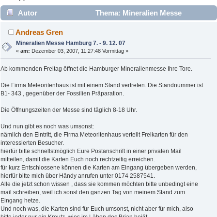
Autor
Thema: Mineralien Messe
Hamburg 7. - 9. 12. 07 (Gelesen 3123 mal)
Andreas Gren
Mineralien Messe Hamburg 7. - 9. 12. 07
«
am:
Dezember 03, 2007, 11:27:48 Vormittag »
Ab kommenden Freitag öffnet die Hamburger Mineralienmesse Ihre Tore.
Die Firma Meteoritenhaus ist mit einem Stand vertreten. Die Standnummer ist
B1- 343 , gegenüber der Fossilien Präparation.
Die Öffnungszeiten der Messe sind täglich 8-18 Uhr.
Und nun gibt es noch was umsonst:
nämlich den Eintritt, die Firma Meteoritenhaus verteilt Freikarten für den
interessierten Besucher.
hierfür bitte schnellstmöglich Eure Postanschrift in einer privaten Mail
mitteilen, damit die Karten Euch noch rechtzeitig erreichen.
für kurz Entschlossene können die Karten am Eingang übergeben werden,
hierfür bitte mich über Händy anrufen unter 0174 2587541.
Alle die jetzt schon wissen , dass sie kommen möchten bitte unbedingt eine
mail schreiben, weil ich sonst den ganzen Tag von meinem Stand zum
Eingang hetze.
Und noch was, die Karten sind für Euch umsonst, nicht aber für mich, also