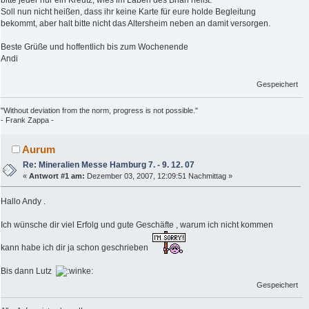
bitte jeder nur ein Kreutz, wies im Läben des Brian heißt.
Soll nun nicht heißen, dass ihr keine Karte für eure holde Begleitung
bekommt, aber halt bitte nicht das Altersheim neben an damit versorgen.
Beste Grüße und hoffentlich bis zum Wochenende
Andi
Gespeichert
"Without deviation from the norm, progress is not possible."
- Frank Zappa -
Aurum
Re: Mineralien Messe Hamburg 7. - 9. 12. 07
«
Antwort #1 am:
Dezember 03, 2007, 12:09:51 Nachmittag »
Hallo Andy .
Ich wünsche dir viel Erfolg und gute Geschäfte , warum ich nicht kommen
kann habe ich dir ja schon geschrieben
Bis dann Lutz
Gespeichert