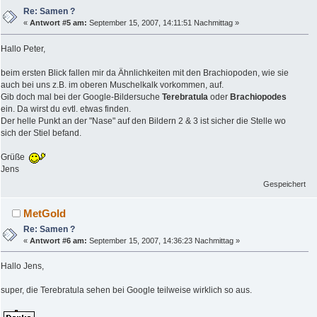
Re: Samen ?
«
Antwort #5 am:
September 15, 2007, 14:11:51 Nachmittag »
Hallo Peter,
beim ersten Blick fallen mir da Ähnlichkeiten mit den Brachiopoden, wie sie
auch bei uns z.B. im oberen Muschelkalk vorkommen, auf.
Gib doch mal bei der Google-Bildersuche
Terebratula
oder
Brachiopodes
ein. Da wirst du evtl. etwas finden.
Der helle Punkt an der "Nase" auf den Bildern 2 & 3 ist sicher die Stelle wo
sich der Stiel befand.
Grüße
Jens
Gespeichert
MetGold
Re: Samen ?
«
Antwort #6 am:
September 15, 2007, 14:36:23 Nachmittag »
Hallo Jens,
super, die Terebratula sehen bei Google teilweise wirklich so aus.