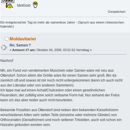
MetGold
Gespeichert
Ein ereignisreicher Tag ist mehr als namenlose Jahre - (Spruch aus einem chinesischen
Kalender)
Moldavitarier
Re: Samen ?
«
Antwort #7 am:
Oktober 04, 2008, 03:01:52 Vormittag »
Nachruf:
Mh, ein Fund von versteinerten Muscheln oder Samen wäre mir neu aus
Ottendorf. Schon allein die Größe wäre für einen Samen sehr groß. Bin da
ziemlich oft und sowas ist mir noch nicht untergekommen (kenn ich auch nicht
aus der Literatur oder von anderen Sammlern).
Ich tippe mal auf einen Achat/Chalcedon oder einen gewöhnlichen
Feuerstein, der zufällig eine solch seltsame Form hat. Nur anhand der Fotos
kann ich das aber leider auch nicht beurteilen.
Bekannte Fossilien aus Ottendorf sind neben den bekannten Kieselhölzern
verschiedener Arten sehr selten Teile (einzelne oder mehrere Glieder) von
Orthoceraten (Geradhörner) und noch seltener Trilobiten, auch soll schon ein
Haizahn gefunden worden sein.