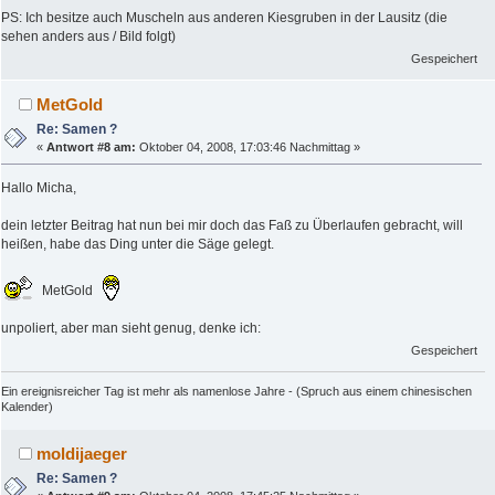
PS: Ich besitze auch Muscheln aus anderen Kiesgruben in der Lausitz (die
sehen anders aus / Bild folgt)
Gespeichert
MetGold
Re: Samen ?
«
Antwort #8 am:
Oktober 04, 2008, 17:03:46 Nachmittag »
Hallo Micha,
dein letzter Beitrag hat nun bei mir doch das Faß zu Überlaufen gebracht, will
heißen, habe das Ding unter die Säge gelegt.
MetGold
unpoliert, aber man sieht genug, denke ich:
Gespeichert
Ein ereignisreicher Tag ist mehr als namenlose Jahre - (Spruch aus einem chinesischen
Kalender)
moldijaeger
Re: Samen ?