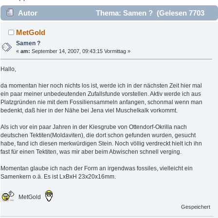
Autor
Thema: Samen ? (Gelesen 7703
mal)
MetGold
Samen ?
«
am:
September 14, 2007, 09:43:15 Vormittag »
Hallo,
da momentan hier noch nichts los ist, werde ich in der nächsten Zeit hier mal
ein paar meiner unbedeutenden Zufallsfunde vorstellen. Aktiv werde ich aus
Platzgründen nie mit dem Fossiliensammeln anfangen, schonmal wenn man
bedenkt, daß hier in der Nähe bei Jena viel Muschelkalk vorkommt.
Als ich vor ein paar Jahren in der Kiesgrube von Ottendorf-Okrilla nach
deutschen Tektiten(Moldaviten), die dort schon gefunden wurden, gesucht
habe, fand ich diesen merkwürdigen Stein. Noch völlig verdreckt hielt ich ihn
fast für einen Tektiten, was mir aber beim Abwischen schnell verging.
Momentan glaube ich nach der Form an irgendwas fossiles, vielleicht ein
Samenkern o.ä. Es ist LxBxH 23x20x16mm.
MetGold
Gespeichert