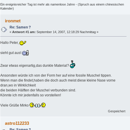
Ein ereignisreicher Tag ist mehr als namenlose Jahre - (Spruch aus einem chinesischen
Kalender)
ironmet
Re: Samen ?
«
Antwort #1 am:
September 14, 2007, 12:18:29 Nachmittag »
Hallo Peter,
sieht gut aus!
Zwar etwas eigenartig,das dunkle Material?
Ansonsten würde ich von der Form her auf eine fossile Muschel tippen.
Wenn man die findet,haben die doch auch meist diese kleine Nase vorne
dran,wo in Wirklichkeit
die beiden Hälften der Muschel verbunden sind.
Könnte ich mir jedenfalls so vorstellen!
Viele Grüße Mirko
Gespeichert
astro112233
Re: Samen ?