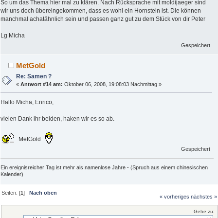
So um das Thema hier mal zu klären. Nach Rücksprache mit moldijaeger sind
wir uns doch übereingekommen, dass es wohl ein Hornstein ist. Die können
manchmal achatähnlich sein und passen ganz gut zu dem Stück von dir Peter
Lg Micha
Gespeichert
MetGold
Re: Samen ?
«
Antwort #14 am:
Oktober 06, 2008, 19:08:03 Nachmittag »
Hallo Micha, Enrico,
vielen Dank ihr beiden, haken wir es so ab.
MetGold
Gespeichert
Ein ereignisreicher Tag ist mehr als namenlose Jahre - (Spruch aus einem chinesischen
Kalender)
Seiten: [
1
]
Nach oben
« vorheriges
nächstes »
Gehe zu: