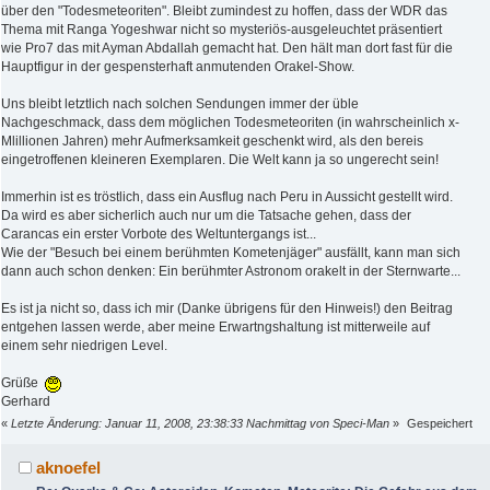
über den "Todesmeteoriten". Bleibt zumindest zu hoffen, dass der WDR das
Thema mit Ranga Yogeshwar nicht so mysteriös-ausgeleuchtet präsentiert
wie Pro7 das mit Ayman Abdallah gemacht hat. Den hält man dort fast für die
Hauptfigur in der gespensterhaft anmutenden Orakel-Show.
Uns bleibt letztlich nach solchen Sendungen immer der üble
Nachgeschmack, dass dem möglichen Todesmeteoriten (in wahrscheinlich x-
Mlillionen Jahren) mehr Aufmerksamkeit geschenkt wird, als den bereis
eingetroffenen kleineren Exemplaren. Die Welt kann ja so ungerecht sein!
Immerhin ist es tröstlich, dass ein Ausflug nach Peru in Aussicht gestellt wird.
Da wird es aber sicherlich auch nur um die Tatsache gehen, dass der
Carancas ein erster Vorbote des Weltuntergangs ist...
Wie der "Besuch bei einem berühmten Kometenjäger" ausfällt, kann man sich
dann auch schon denken: Ein berühmter Astronom orakelt in der Sternwarte...
Es ist ja nicht so, dass ich mir (Danke übrigens für den Hinweis!) den Beitrag
entgehen lassen werde, aber meine Erwartngshaltung ist mitterweile auf
einem sehr niedrigen Level.
Grüße
Gerhard
«
Letzte Änderung: Januar 11, 2008, 23:38:33 Nachmittag von Speci-Man
»
Gespeichert
aknoefel