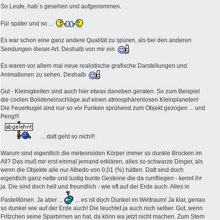
So Leute, hab´s gesehen und aufgenommen.
Für später und so ...
Es war schon eine ganz andere Qualität zu spüren, als bei den anderen
Sendungen dieser Art. Deshalb von mir ein
Es waren vor allem mal neue realistische grafische Darstellungen und
Animationen zu sehen. Deshalb
Gut - Kleinigkeiten sind auch hier etwas daneben geraten. So zum Beispiel
die coolen Bolideneinschläge auf einen atmosphärenlosen Kleinplaneten!
Die Feuerkugel sind nur so vor Funken sprühend zum Objekt gezogen ... und
Peng!!!
... datt geht so nich!!!
Warum sind eigentlich die meteoroiden Körper immer so dunkle Brocken im
All? Das muß mir erst einmal jemand erklären, alles so schwarze Dinger, als
wenn die Objekte alle nur Albedo von 0,01 (%) hätten. Datt sind doch
eigentlich ganz nette und lustig bunte Gesteine die da rumfliegen - kennt ihr
ja. Die sind doch hell und freundlich - wie oft auf der Erde auch. Alles in
Pastelltönen. Ja aber ...
... es ist doch Dunkel im Weltraum! Ja klar, genau
so dunkel wie auf der Erde auch! Die leuchtet ja auch nich selber. Gut, wenn
Fritzchen seine Sparbirnen an hat, da könn wa jetzt nicht machen. Zum Stern