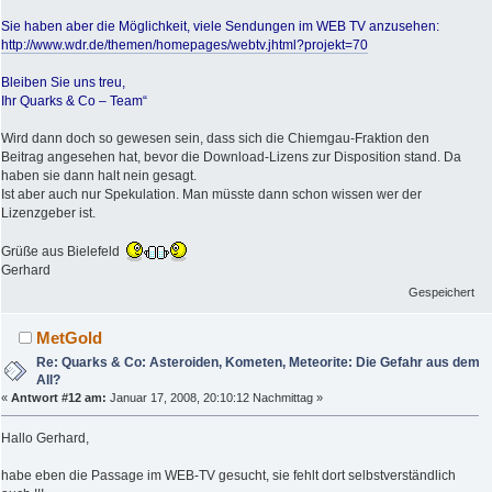
Sie haben aber die Möglichkeit, viele Sendungen im WEB TV anzusehen:
http://www.wdr.de/themen/homepages/webtv.jhtml?projekt=70
Bleiben Sie uns treu,
Ihr Quarks & Co – Team“
Wird dann doch so gewesen sein, dass sich die Chiemgau-Fraktion den
Beitrag angesehen hat, bevor die Download-Lizens zur Disposition stand. Da
haben sie dann halt nein gesagt.
Ist aber auch nur Spekulation. Man müsste dann schon wissen wer der
Lizenzgeber ist.
Grüße aus Bielefeld
Gerhard
Gespeichert
MetGold
Re: Quarks & Co: Asteroiden, Kometen, Meteorite: Die Gefahr aus dem
All?
«
Antwort #12 am:
Januar 17, 2008, 20:10:12 Nachmittag »
Hallo Gerhard,
habe eben die Passage im WEB-TV gesucht, sie fehlt dort selbstverständlich