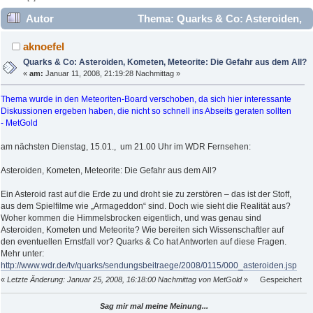
Autor
Thema: Quarks & Co: Asteroiden,
Kometen, Meteorite: Die Gefahr aus dem All? (Gelesen 34178
aknoefel
mal)
Quarks & Co: Asteroiden, Kometen, Meteorite: Die Gefahr aus dem All?
«
am:
Januar 11, 2008, 21:19:28 Nachmittag »
Thema wurde in den Meteoriten-Board verschoben, da sich hier interessante
Diskussionen ergeben haben, die nicht so schnell ins Abseits geraten sollten
- MetGold
am nächsten Dienstag, 15.01., um 21.00 Uhr im WDR Fernsehen:
Asteroiden, Kometen, Meteorite: Die Gefahr aus dem All?
Ein Asteroid rast auf die Erde zu und droht sie zu zerstören – das ist der Stoff,
aus dem Spielfilme wie „Armageddon“ sind. Doch wie sieht die Realität aus?
Woher kommen die Himmelsbrocken eigentlich, und was genau sind
Asteroiden, Kometen und Meteorite? Wie bereiten sich Wissenschaftler auf
den eventuellen Ernstfall vor? Quarks & Co hat Antworten auf diese Fragen.
Mehr unter:
http://www.wdr.de/tv/quarks/sendungsbeitraege/2008/0115/000_asteroiden.jsp
«
Letzte Änderung: Januar 25, 2008, 16:18:00 Nachmittag von MetGold
»
Gespeichert
Sag mir mal meine Meinung...