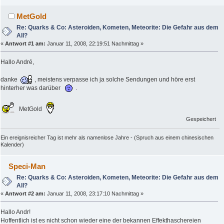
MetGold
Re: Quarks & Co: Asteroiden, Kometen, Meteorite: Die Gefahr aus dem
All?
«
Antwort #1 am:
Januar 11, 2008, 22:19:51 Nachmittag »
Hallo André,
danke
, meistens verpasse ich ja solche Sendungen und höre erst
hinterher was darüber
.
MetGold
Gespeichert
Ein ereignisreicher Tag ist mehr als namenlose Jahre - (Spruch aus einem chinesischen
Kalender)
Speci-Man
Re: Quarks & Co: Asteroiden, Kometen, Meteorite: Die Gefahr aus dem
All?
«
Antwort #2 am:
Januar 11, 2008, 23:17:10 Nachmittag »
Hallo Andr!
Hoffentlich ist es nicht schon wieder eine der bekannen Effekthaschereien