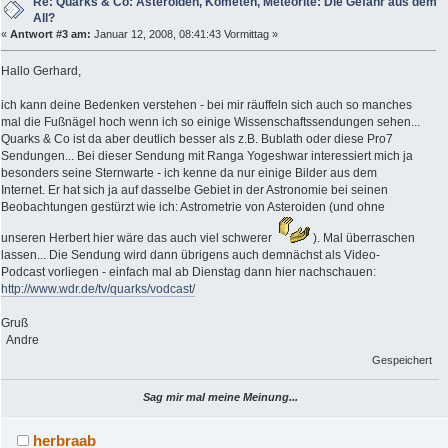
Re: Quarks & Co: Asteroiden, Kometen, Meteorite: Die Gefahr aus dem
All?
«
Antwort #3 am:
Januar 12, 2008, 08:41:43 Vormittag »
Hallo Gerhard,
ich kann deine Bedenken verstehen - bei mir räuffeln sich auch so manches
mal die Fußnägel hoch wenn ich so einige Wissenschaftssendungen sehen...
Quarks & Co ist da aber deutlich besser als z.B. Bublath oder diese Pro7
Sendungen... Bei dieser Sendung mit Ranga Yogeshwar interessiert mich ja
besonders seine Sternwarte - ich kenne da nur einige Bilder aus dem
Internet. Er hat sich ja auf dasselbe Gebiet in der Astronomie bei seinen
Beobachtungen gestürzt wie ich: Astrometrie von Asteroiden (und ohne
unseren Herbert hier wäre das auch viel schwerer
). Mal überraschen
lassen... Die Sendung wird dann übrigens auch demnächst als Video-
Podcast vorliegen - einfach mal ab Dienstag dann hier nachschauen:
http://www.wdr.de/tv/quarks/vodcast/
Gruß
Andre
Gespeichert
Sag mir mal meine Meinung...
herbraab