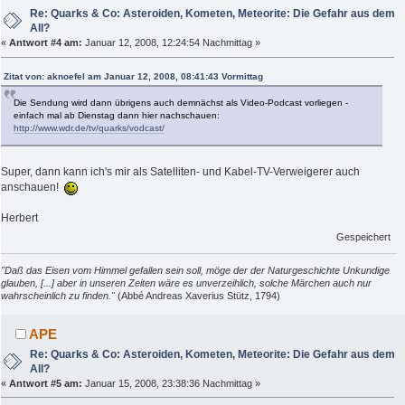
Re: Quarks & Co: Asteroiden, Kometen, Meteorite: Die Gefahr aus dem
All?
«
Antwort #4 am:
Januar 12, 2008, 12:24:54 Nachmittag »
Zitat von: aknoefel am Januar 12, 2008, 08:41:43 Vormittag
Die Sendung wird dann übrigens auch demnächst als Video-Podcast vorliegen -
einfach mal ab Dienstag dann hier nachschauen:
http://www.wdr.de/tv/quarks/vodcast/
Super, dann kann ich's mir als Satelliten- und Kabel-TV-Verweigerer auch
anschauen!
Herbert
Gespeichert
"Daß das Eisen vom Himmel gefallen sein soll, möge der der Naturgeschichte Unkundige
glauben, [...] aber in unseren Zeiten wäre es unverzeihlich, solche Märchen auch nur
wahrscheinlich zu finden."
(Abbé Andreas Xaverius Stütz, 1794)
APE
Re: Quarks & Co: Asteroiden, Kometen, Meteorite: Die Gefahr aus dem
All?
«
Antwort #5 am:
Januar 15, 2008, 23:38:36 Nachmittag »