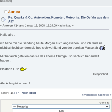
Kalender)
Aurum
Re: Quarks & Co: Asteroiden, Kometen, Meteorite: Die Gefahr aus dem
All?
«
Antwort #14 am:
Januar 19, 2008, 13:24:09 Nachmittag »
Hallo alle ,
ich habe mir die Sendung heute Morgen auch angesehen , und ich fand sie
nicht schlecht sondern sie hob sich wohltund von der bereiten Masse ab
Mir hat auch gefallen das sie das Thema Chimgau so sachlich behandelt
haben .
Bis dann Lutz
Gespeichert
Aller Anfang ist schwer !!
Seiten: [
1
]
2
3
4
Nach oben
« vorheriges
nächstes »
Gehe zu: