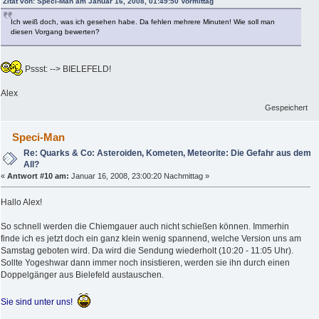
Zitat von: Speci-Man am Januar 16, 2008, 01:49:50 Vormittag
Ich weiß doch, was ich gesehen habe. Da fehlen mehrere Minuten! Wie soll man
diesen Vorgang bewerten?
Pssst: --> BIELEFELD!
Alex
Gespeichert
Speci-Man
Re: Quarks & Co: Asteroiden, Kometen, Meteorite: Die Gefahr aus dem
All?
«
Antwort #10 am:
Januar 16, 2008, 23:00:20 Nachmittag »
Hallo Alex!
So schnell werden die Chiemgauer auch nicht schießen können. Immerhin
finde ich es jetzt doch ein ganz klein wenig spannend, welche Version uns am
Samstag geboten wird. Da wird die Sendung wiederholt (10:20 - 11:05 Uhr).
Sollte Yogeshwar dann immer noch insistieren, werden sie ihn durch einen
Doppelgänger aus Bielefeld austauschen.
Sie sind unter uns!