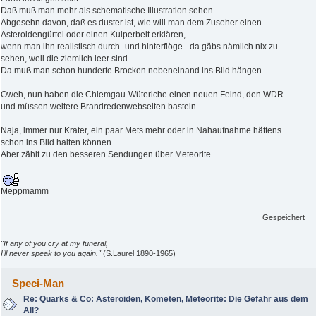
Daß muß man mehr als schematische Illustration sehen.
Abgesehn davon, daß es duster ist, wie will man dem Zuseher einen
Asteroidengürtel oder einen Kuiperbelt erklären,
wenn man ihn realistisch durch- und hinterflöge - da gäbs nämlich nix zu
sehen, weil die ziemlich leer sind.
Da muß man schon hunderte Brocken nebeneinand ins Bild hängen.
Oweh, nun haben die Chiemgau-Wüteriche einen neuen Feind, den WDR
und müssen weitere Brandredenwebseiten basteln...
Naja, immer nur Krater, ein paar Mets mehr oder in Nahaufnahme hättens
schon ins Bild halten können.
Aber zählt zu den besseren Sendungen über Meteorite.
Meppmamm
Gespeichert
"If any of you cry at my funeral,
I'll never speak to you again."
(S.Laurel 1890-1965)
Speci-Man
Re: Quarks & Co: Asteroiden, Kometen, Meteorite: Die Gefahr aus dem
All?