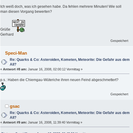
Ich weiß doch, was ich gesehen habe. Da fehlen mehrere Minuten! Wie soll
man diesen Vorgang bewerten?
Grüße
Gerhard
Gespeichert
Speci-Man
Re: Quarks & Co: Asteroiden, Kometen, Meteorite: Die Gefahr aus dem
All?
«
Antwort #8 am:
Januar 16, 2008, 02:00:12 Vormittag »
p.s.: Haben die Chiemgau-Wüteriche ihren neuen Feind abgeschmettert?
Gespeichert
gsac
Re: Quarks & Co: Asteroiden, Kometen, Meteorite: Die Gefahr aus dem
All?
«
Antwort #9 am:
Januar 16, 2008, 11:39:40 Vormittag »