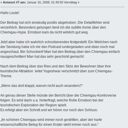
«
Antwort #7 am:
Januar 16, 2008, 01:49:50 Vormittag »
Hallo Leute!
Der Beitrag hat sich eindeutig positiv abgehoben. Die Detailfehler sind
verzeihlich. Besonders gelungen fand ich die subtile Ironie über den
Chiemgau-Hype. Ernstson kam da nicht wirklich gut weg.
Jetzt aber habe ich wahrlich schockierendes festgestellt: Ein Weilchen nach
der Sendung habe ich mir den Podcast runtergeladen und eben noch mal
angeschaut. Bin Schockiert! Man hat den Beitrag über den Chiemgau einfach
rausgeschnitten! Man hat das sehr geschickt gemacht:
Nach dem Beitrag über das Ries und den Stolz der Bewohner über ihre
touristische Attraktion leitet Yogeshwar verschmitzt über zum Chiemgau-
Thema:
„Wenn das dort klappt, warum nicht auch woanders?“
An genau dieser Stelle müsste der Bericht über die Chiemgau-Kontroverse
folgen. Es wird darin u.a. hinterfragt, welche Rolle Ernstson bei der
touristischen Exploration der Region spielt.
Es erfolgt aber ein Schnitt und wir hören nur noch den Schluss:
„Im schönen Chiemgau wird immer noch gestritten, aber der harte
wissenschaftliche Beleg für einen Krater steht immer noch aus.“