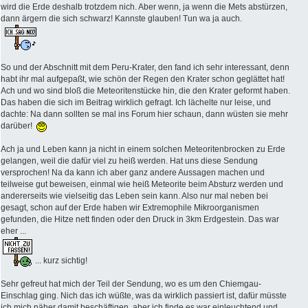
wird die Erde deshalb trotzdem nich. Aber wenn, ja wenn die Mets abstürzen,
dann ärgern die sich schwarz! Kannste glauben! Tun wa ja auch.
So und der Abschnitt mit dem Peru-Krater, den fand ich sehr interessant, denn
habt ihr mal aufgepaßt, wie schön der Regen den Krater schon geglättet hat!
Ach und wo sind bloß die Meteoritenstücke hin, die den Krater geformt haben.
Das haben die sich im Beitrag wirklich gefragt. Ich lächelte nur leise, und
dachte: Na dann sollten se mal ins Forum hier schaun, dann wüsten sie mehr
darüber!
Ach ja und Leben kann ja nicht in einem solchen Meteoritenbrocken zu Erde
gelangen, weil die dafür viel zu heiß werden. Hat uns diese Sendung
versprochen! Na da kann ich aber ganz andere Aussagen machen und
teilweise gut beweisen, einmal wie heiß Meteorite beim Absturz werden und
andererseits wie vielseitig das Leben sein kann. Also nur mal neben bei
gesagt, schon auf der Erde haben wir Extremophile Mikroorganismen
gefunden, die Hitze nett finden oder den Druck in 3km Erdgestein. Das war
eher ...
... kurz sichtig!
Sehr gefreut hat mich der Teil der Sendung, wo es um den Chiemgau-
Einschlag ging. Nich das ich wüßte, was da wirklich passiert ist, dafür müsste
ich mich näher damit beschäftigen, aber ich finde es war einleuchtend und