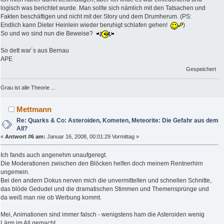
logisch was berichtet wurde. Man sollte sich nämlich mit den Tatsachen und
Fakten beschäftigen und nicht mit der Story und dem Drumherum. (PS:
Endlich kann Dieter Heinlein wieder beruhigt schlafen gehen!
)
So und wo sind nun die Beweise?
So dett war´s aus Bernau
APE
Gespeichert
Grau ist alle Theorie ...
Mettmann
Re: Quarks & Co: Asteroiden, Kometen, Meteorite: Die Gefahr aus dem
All?
«
Antwort #6 am:
Januar 16, 2008, 00:01:29 Vormittag »
Ich fands auch angenehm unaufgeregt.
Die Moderationen zwischen den Blöcken helfen doch meinem Rentnerhirn
ungemein.
Bei den andern Dokus nerven mich die unvermittelten und schnellen Schnitte,
das blöde Gedudel und die dramatischen Stimmen und Themensprünge und
da weiß man nie ob Werbung kommt.
Mei, Animationen sind immer falsch - wenigstens ham die Asteroiden wenig
Lärm im All gemacht.