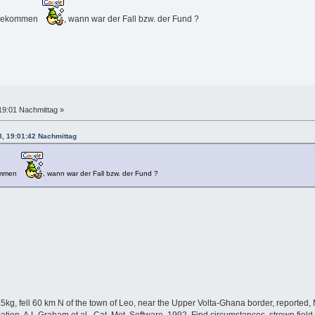
usbekommen
, wann war der Fall bzw. der Fund ?
19:01 Nachmittag »
8, 19:01:42 Nachmittag
kommen
, wann war der Fall bzw. der Fund ?
.5kg, fell 60 km N of the town of Leo, near the Upper Volta-Ghana border, reported, Me
tion, A.L.Graham et al., Cat. Met. Software, 1992. Find circumstances, strewn field,