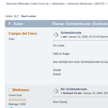
Meteorite-Mineralien-Gold-Forum.de
»
Meteoriten
»
Meteorite
(Moderator:
JaH073
) »
Seiten: [
1
]
2
Nach unten
Autor
Thema: Schmelzkruste (Gelesen 
Schmelzkruste
Campo del Ciero
«
am:
Januar 13, 2008, 20:13:34 Nachmi
Gast
Hi Leute,
hätt ne frage:
wie verhält sich eine Schmelzkruste im lau
Grüße
David
Re: Schmelzkruste
Mettmann
«
Antwort #1 am:
Januar 13, 2008, 20:
Foren-Gott
Nun David,
Beiträge: 5169