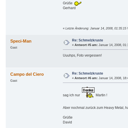
Grüße
Gerhard
«
Letzte Änderung: Januar 14, 2008, 01:35:15
Re: Schmelzkruste
Speci-Man
«
Antwort #5 am:
Januar 14, 2008, 01:
Gast
Uuuhps, Foto vergessen!
Re: Schmelzkruste
Campo del Ciero
«
Antwort #6 am:
Januar 14, 2008, 18:
Gast
sag ich nur
Martin !
Aber nochmal zurück zum Heavy Metal, ha
Grüße
David