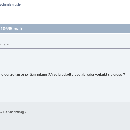
Schmelzkruste
10685 mal)
ttag »
fe der Zeit in einer Sammlung ? Also bröckelt diese ab, oder verfärbt sie diese ?
57:03 Nachmittag »