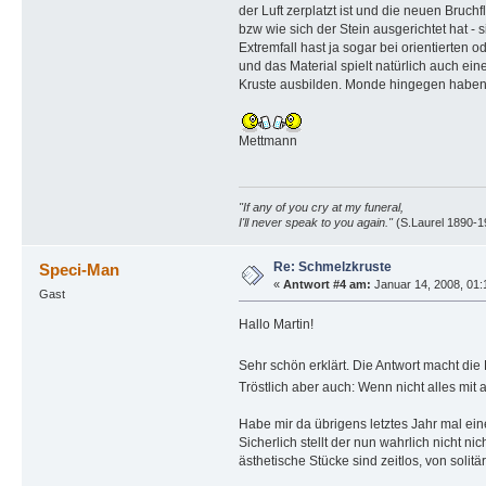
der Luft zerplatzt ist und die neuen Bru
bzw wie sich der Stein ausgerichtet hat - s
Extremfall hast ja sogar bei orientierten 
und das Material spielt natürlich auch ein
Kruste ausbilden. Monde hingegen haben
Mettmann
"If any of you cry at my funeral,
I'll never speak to you again."
(S.Laurel 1890-1
Re: Schmelzkruste
Speci-Man
«
Antwort #4 am:
Januar 14, 2008, 01:
Gast
Hallo Martin!
Sehr schön erklärt. Die Antwort macht die
Tröstlich aber auch: Wenn nicht alles mi
Habe mir da übrigens letztes Jahr mal ein
Sicherlich stellt der nun wahrlich nicht 
ästhetische Stücke sind zeitlos, von solitä