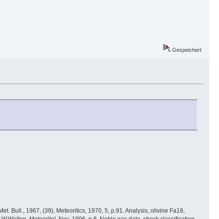
Gespeichert
t. Bull., 1967, (39), Meteoritics, 1970, 5, p.91. Analysis, olivine Fa18,
 W.Walton, Meteorite!, Nov. 1996, p.8. Noble gas data, shock classification,