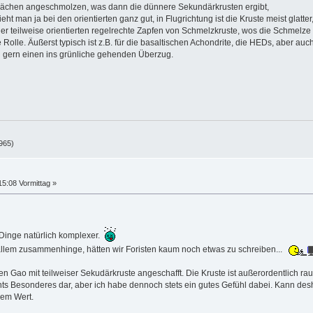
chflächen angeschmolzen, was dann die dünnere Sekundärkrusten ergibt,
ieht man ja bei den orientierten ganz gut, in Flugrichtung ist die Kruste meist glatte
oder teilweise orientierten regelrechte Zapfen von Schmelzkruste, wos die Schmelze n
e Rolle. Äußerst typisch ist z.B. für die basaltischen Achondrite, die HEDs, aber a
 gern einen ins grünliche gehenden Überzug.
965)
15:08 Vormittag »
 Dinge natürlich komplexer.
t allem zusammenhinge, hätten wir Foristen kaum noch etwas zu schreiben...
en Gao mit teilweiser Sekudärkruste angeschafft. Die Kruste ist außerordentlich rau
nichts Besonderes dar, aber ich habe dennoch stets ein gutes Gefühl dabei. Kann des
rem Wert.