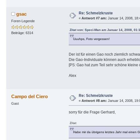
Re: Schmelzkruste
gsac
«
Antwort #7 am:
Januar 14, 2008, 18:
Foren-Legende
Zitat von: Speci-Man am Januar 14, 2008, 01:
Beiträge: 6314
Uuuhps, Foto vergessen!
Der ist für einen Gao noch ziemlich schw
Die Gao-Individuale können auch erheblic
[PS: Gao hat zum Teil sehr schöne kleine 
Alex
Re: Schmelzkruste
Campo del Ciero
«
Antwort #8 am:
Januar 14, 2008, 19:
Gast
sorry für die Frage Gerhard,
Zitat
Habe mir da übrigens letztes Jahr mal einen G