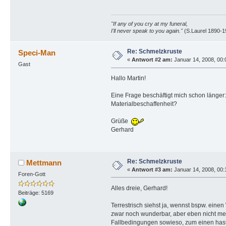
"If any of you cry at my funeral,
I'll never speak to you again."
(S.Laurel 1890-1
Re: Schmelzkruste
Speci-Man
«
Antwort #2 am:
Januar 14, 2008, 00:
Gast
Hallo Martin!
Eine Frage beschäftigt mich schon länger:
Materialbeschaffenheit?
Grüße
Gerhard
Re: Schmelzkruste
Mettmann
«
Antwort #3 am:
Januar 14, 2008, 00:
Foren-Gott
Alles dreie, Gerhard!
Beiträge: 5169
Terrestrisch siehst ja, wennst bspw. eine
zwar noch wunderbar, aber eben nicht mehr
Fallbedingungen sowieso, zum einen hast