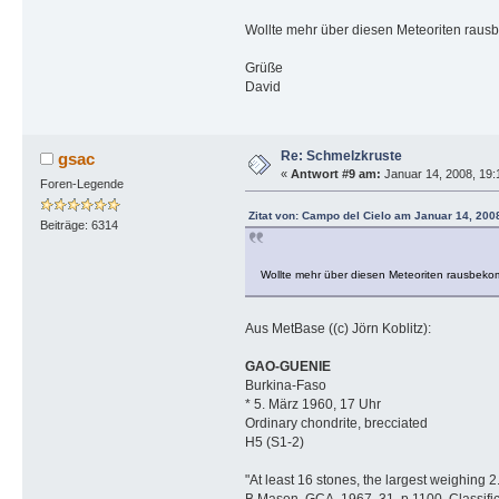
Wollte mehr über diesen Meteoriten ra
Grüße
David
Re: Schmelzkruste
gsac
«
Antwort #9 am:
Januar 14, 2008, 19:
Foren-Legende
Zitat von: Campo del Cielo am Januar 14, 200
Beiträge: 6314
Wollte mehr über diesen Meteoriten rausbe
Aus MetBase ((c) Jörn Koblitz):
GAO-GUENIE
Burkina-Faso
* 5. März 1960, 17 Uhr
Ordinary chondrite, brecciated
H5 (S1-2)
"At least 16 stones, the largest weighing 2
B.Mason, GCA, 1967, 31, p.1100. Classifica