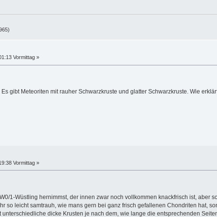
965)
01:13 Vormittag »
 Es gibt Meteoriten mit rauher Schwarzkruste und glatter Schwarzkruste. Wie erklä
19:38 Vormittag »
n W0/1-Wüstling hernimmst, der innen zwar noch vollkommen knackfrisch ist, aber s
 so leicht samtrauh, wie mans gern bei ganz frisch gefallenen Chondriten hat, sond
 unterschiedliche dicke Krusten je nach dem, wie lange die entsprechenden Seite