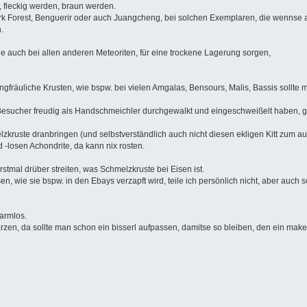
, fleckig werden, braun werden.
Park Forest, Benguerir oder auch Juangcheng, bei solchen Exemplaren, die wenn
.
e auch bei allen anderen Meteoriten, für eine trockene Lagerung sorgen,
ungfräuliche Krusten, wie bspw. bei vielen Amgalas, Bensours, Malis, Bassis sol
Besucher freudig als Handschmeichler durchgewalkt und eingeschweißelt haben, geh
uste dranbringen (und selbstverständlich auch nicht diesen ekligen Kitt zum aufkit
-losen Achondrite, da kann nix rosten.
tmal drüber streiten, was Schmelzkruste bei Eisen ist.
, wie sie bspw. in den Ebays verzapft wird, teile ich persönlich nicht, aber auch son
harmlos.
arzen, da sollte man schon ein bisserl aufpassen, damitse so bleiben, den ein ma