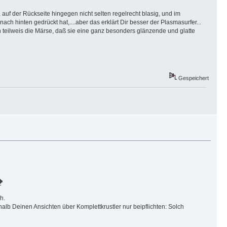
r, auf der Rückseite hingegen nicht selten regelrecht blasig, und im
ach hinten gedrückt hat,....aber das erklärt Dir besser der Plasmasurfer...
uch teilweis die Märse, daß sie eine ganz besonders glänzende und glatte
Gespeichert
h.
halb Deinen Ansichten über Komplettkrustler nur beipflichten: Solch