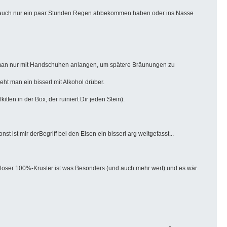
se auch nur ein paar Stunden Regen abbekommen haben oder ins Nasse
lte man nur mit Handschuhen anlangen, um spätere Bräunungen zu
t man ein bisserl mit Alkohol drüber.
ten in der Box, der ruiniert Dir jeden Stein).
st ist mir derBegriff bei den Eisen ein bisserl arg weitgefasst...
keloser 100%-Kruster ist was Besonders (und auch mehr wert) und es wär