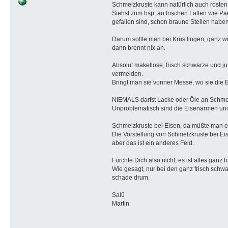
Schmelzkruste kann natürlich auch rosten
Siehst zum bsp. an frischen Fällen wie 
gefallen sind, schon braune Stellen haben
Darum sollte man bei Krüstlingen, ganz wi
dann brennt nix an.
Absolut makellose, frisch schwarze und j
vermeiden.
Bringt man sie vonner Messe, wo sie die 
NIEMALS darfst Lacke oder Öle an Schmelzkr
Unproblematisch sind die Eisenarmen und 
Schmelzkruste bei Eisen, da müßte man ers
Die Vorstellung von Schmelzkruste bei Eisen
aber das ist ein anderes Feld.
Fürchte Dich also nicht, es ist alles ganz 
Wie gesagt, nur bei den ganz frisch schw
schade drum.
Salü
Martin