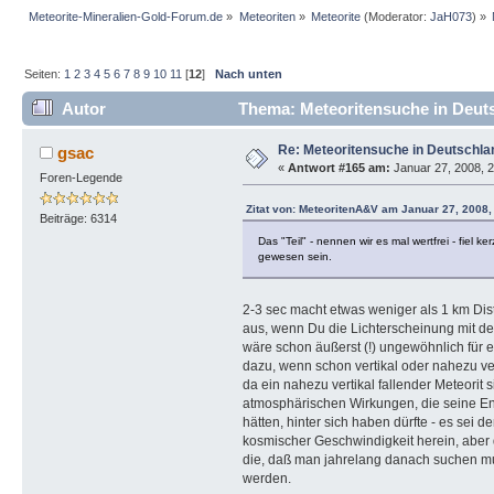
Meteorite-Mineralien-Gold-Forum.de
»
Meteoriten
»
Meteorite
(Moderator:
JaH073
) »
Seiten:
1
2
3
4
5
6
7
8
9
10
11
[
12
]
Nach unten
Autor
Thema: Meteoritensuche in Deuts
Re: Meteoritensuche in Deutschla
gsac
«
Antwort #165 am:
Januar 27, 2008, 2
Foren-Legende
Zitat von: MeteoritenA&V am Januar 27, 2008,
Beiträge: 6314
Das "Teil" - nennen wir es mal wertfrei - fi
gewesen sein.
2-3 sec macht etwas weniger als 1 km Di
aus, wenn Du die Lichterscheinung mit d
wäre schon äußerst (!) ungewöhnlich für 
dazu, wenn schon vertikal oder nahezu ver
da ein nahezu vertikal fallender Meteorit
atmosphärischen Wirkungen, die seine End
hätten, hinter sich haben dürfte - es sei
kosmischer Geschwindigkeit herein, abe
die, daß man jahrelang danach suchen muß
werden.