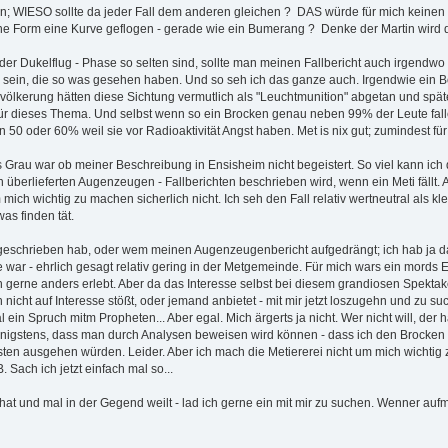
blen; WIESO sollte da jeder Fall dem anderen gleichen ? DAS würde für mich keinen
ine Form eine Kurve geflogen - gerade wie ein Bumerang ? Denke der Martin wird
n der Dukelflug - Phase so selten sind, sollte man meinen Fallbericht auch irgendw
 sein, die so was gesehen haben. Und so seh ich das ganze auch. Irgendwie ein Bon
evölkerung hätten diese Sichtung vermutlich als "Leuchtmunition" abgetan und spät
 für dieses Thema. Und selbst wenn so ein Brocken genau neben 99% der Leute fal
 50 oder 60% weil sie vor Radioaktivität Angst haben. Met is nix gut; zumindest f
au war ob meiner Beschreibung in Ensisheim nicht begeistert. So viel kann ich 
überlieferten Augenzeugen - Fallberichten beschrieben wird, wenn ein Meti fällt. Al
ch wichtig zu machen sicherlich nicht. Ich seh den Fall relativ wertneutral als kl
as finden tät.
geschrieben hab, oder wem meinen Augenzeugenbericht aufgedrängt; ich hab ja da
e war - ehrlich gesagt relativ gering in der Metgemeinde. Für mich wars ein mords E
 gerne anders erlebt. Aber da das Interesse selbst bei diesem grandiosen Spektakel
 nicht auf Interesse stößt, oder jemand anbietet - mit mir jetzt loszugehn und zu s
n Spruch mitm Propheten... Aber egal. Mich ärgerts ja nicht. Wer nicht will, der h
wenigstens, dass man durch Analysen beweisen wird können - dass ich den Brocken
isten ausgehen würden. Leider. Aber ich mach die Metiererei nicht um mich wichtig
 Sach ich jetzt einfach mal so...
t und mal in der Gegend weilt - lad ich gerne ein mit mir zu suchen. Wenner aufm 