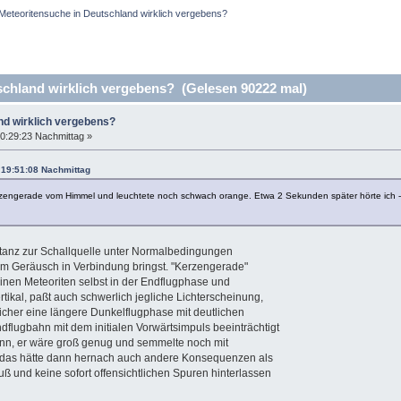
Meteoritensuche in Deutschland wirklich vergebens?
chland wirklich vergebens? (Gelesen 90222 mal)
nd wirklich vergebens?
0:29:23 Nachmittag »
 19:51:08 Nachmittag
el kerzengerade vom Himmel und leuchtete noch schwach orange. Etwa 2 Sekunden später hörte ich 
stanz zur Schallquelle unter Normalbedingungen
em Geräusch in Verbindung bringst. "Kerzengerade"
einen Meteoriten selbst in der Endflugphase und
tikal, paßt auch schwerlich jegliche Lichterscheinung,
 sicher eine längere Dunkelflugphase mit deutlichen
flugbahn mit dem initialen Vorwärtsimpuls beeinträchtigt
 denn, er wäre groß genug und semmelte noch mit
r das hätte dann hernach auch andere Konsequenzen als
 und keine sofort offensichtlichen Spuren hinterlassen