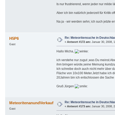
Is nur frustrierend, wenn jeder nur milde l
Aber ich bin natürlich jederzeit für Kritik 
Na ja - wir werden sehn; ich such jetzte
Re: Meteoritensuche in Deutschla
H5P6
«
Antwort #172 am:
Januar 30, 2008, 1
Gast
Hallo Micha,
ich verstehe nur zugut ,was Du meinst.Abe
ihm bringen würde,seine Meinung kundzu
Ich schreibe doch auch nicht mehr über 
Fläche von 10x100 Meter.Jetzt habe ich di
20Jahren bin ich entschlossen die Sache 
Gruß Jürgen
Re: Meteoritensuche in Deutschla
MeteoritenanundVerkauf
«
Antwort #173 am:
Januar 30, 2008, 2
Gast