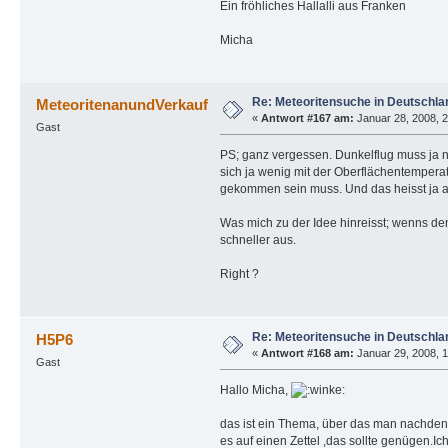
Ein fröhliches Hallalli aus Franken
Micha
Re: Meteoritensuche in Deutschla
MeteoritenanundVerkauf
«
Antwort #167 am:
Januar 28, 2008, 2
Gast
PS; ganz vergessen. Dunkelflug muss ja ni
sich ja wenig mit der Oberflächentempera
gekommen sein muss. Und das heisst ja a
Was mich zu der Idee hinreisst; wenns den
schneller aus.
Right ?
Re: Meteoritensuche in Deutschla
H5P6
«
Antwort #168 am:
Januar 29, 2008, 1
Gast
Hallo Micha,
das ist ein Thema, über das man nachdenk
es auf einen Zettel ,das sollte genügen.