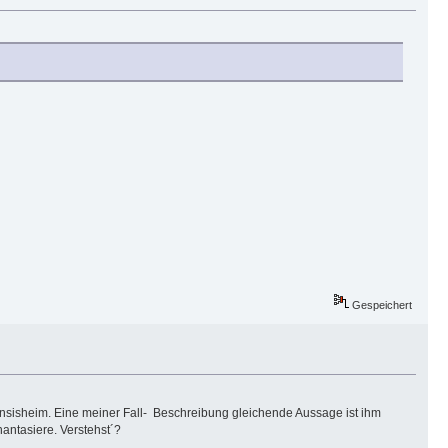
Gespeichert
 Ensisheim. Eine meiner Fall- Beschreibung gleichende Aussage ist ihm
ntasiere. Verstehst´?