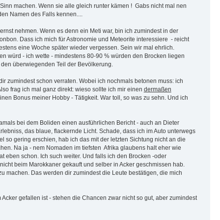
 Sinn machen. Wenn sie alle gleich runter kämen ! Gabs nicht mal nen
 den Namen des Falls kennen....
o ernst nehmen. Wenn es denn ein Meti war, bin ich zumindest in der
bon. Dass ich mich für Astronomie und Meteorite interessiere - reicht
estens eine Woche später wieder vergessen. Sein wir mal ehrlich.
len würd - ich wette - mindestens 80-90 % würden den Brocken liegen
ür den überwiegenden Teil der Bevölkerung.
dir zumindest schon verraten. Wobei ich nochmals betonen muss: ich
so frag ich mal ganz direkt: wieso sollte ich mir einen
dermaßen
einen Bonus meiner Hobby - Tätigkeit. War toll, so was zu sehn. Und ich
mals bei dem Boliden einen ausführlichen Bericht - auch an Dieter
rlebniss, das blaue, flackernde Licht. Schade, dass ich im Auto unterwegs
 so gering erschien, hab ich das mit der letzten Sichtung nicht an die
uchen. Na ja - nem Nomaden im tiefsten Afrika glaubens halt eher wie
at eben schon. Ich such weiter. Und falls ich den Brocken -oder
 nicht beim Marokkaner gekauft und selber in Acker geschmissen hab.
 zu machen. Das werden dir zumindest die Leute bestätigen, die mich
Acker gefallen ist - stehen die Chancen zwar nicht so gut, aber zumindest