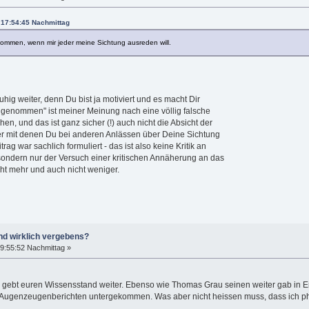
 17:54:45 Nachmittag
 genommen, wenn mir jeder meine Sichtung ausreden will.
hig weiter, denn Du bist ja motiviert und es macht Dir
ll genommen" ist meiner Meinung nach eine völlig falsche
en, und das ist ganz sicher (!) auch nicht die Absicht der
er mit denen Du bei anderen Anlässen über Deine Sichtung
trag war sachlich formuliert - das ist also keine Kritik an
ondern nur der Versuch einer kritischen Annäherung an das
ht mehr und auch nicht weniger.
nd wirklich vergebens?
9:55:52 Nachmittag »
 Ihr gebt euren Wissensstand weiter. Ebenso wie Thomas Grau seinen weiter gab in
 Augenzeugenberichten untergekommen. Was aber nicht heissen muss, dass ich pha