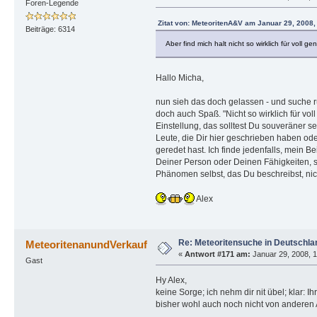
Foren-Legende
Zitat von: MeteoritenA&V am Januar 29, 2008,
Beiträge: 6314
Aber find mich halt nicht so wirklich für voll
Hallo Micha,
nun sieh das doch gelassen - und suche ru
doch auch Spaß. "Nicht so wirklich für vo
Einstellung, das solltest Du souveräner seh
Leute, die Dir hier geschrieben haben od
geredet hast. Ich finde jedenfalls, mein Bei
Deiner Person oder Deinen Fähigkeiten, s
Phänomen selbst, das Du beschreibst, nic
Alex
Re: Meteoritensuche in Deutschla
MeteoritenanundVerkauf
«
Antwort #171 am:
Januar 29, 2008, 1
Gast
Hy Alex,
keine Sorge; ich nehm dir nit übel; klar:
bisher wohl auch noch nicht von anderen