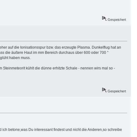
Gespeichert
 eher auf die Ionisationsspur bzw. das erzeugte Plasma. Dunkelflug hat an
dass die äußere Haut im mm Bereich durchaus über 600 oder 700 °
eglüht haben muss.
Steinmeteorit kühlt die dünne erhitzte Schale - nennen wirs mal so -
Gespeichert
ich betone,was Du interessant findest und nicht die Anderen,so schreibe