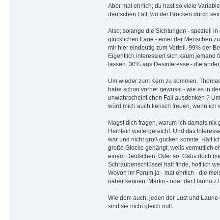
Aber mal ehrlich; du hast so viele Varia
deutschen Fall, wo der Brocken durch se
Also; solange die Sichtungen - speziell i
glücklichen Lage - einer der Menschen zu
mir hier eindeutig zum Vorteil. 99% der B
Eigentlich interessiert sich kaum jemand
lassen. 30% aus Desinteresse - die andern
Um wieder zum Kern zu kommen. Thomas Gr
habe schon vorher gewusst - wie es in den 
unwahrscheinlichen Fall ausdenken ? Um mi
würd mich auch tierisch freuen, wenn ich w
Magst dich fragen, warum ich damals nix 
Heinlein weitergereicht. Und das Interess
war und nicht groß gucken konnte. Hätt ich
große Glocke gehängt, weils vermutlich eh
einem Deutschen. Oder so. Gabs doch mal ei
Schraubenschlüssel halt finde, hoff ich 
Wovon im Forum ja - mal ehrlich - die me
näher kennen. Martin - oder der Hanno z.B.
Wie dem auch; jeden der Lust und Laune ha
sind sie nicht gleich null.