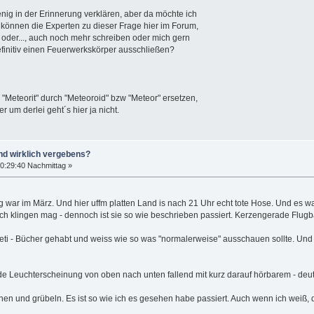
nig in der Erinnerung verklären, aber da möchte ich
cht können die Experten zu dieser Frage hier im Forum,
oder..., auch noch mehr schreiben oder mich gern
finitiv einen Feuerwerkskörper ausschließen?
 "Meteorit" durch "Meteoroid" bzw "Meteor" ersetzen,
 um derlei geht´s hier ja nicht.
nd wirklich vergebens?
0:29:40 Nachmittag »
htung war im März. Und hier uffm platten Land is nach 21 Uhr echt tote Hose. Und e
h klingen mag - dennoch ist sie so wie beschrieben passiert. Kerzengerade Flugb
i - Bücher gehabt und weiss wie so was "normalerweise" ausschauen sollte. Und ver
Leuchterscheinung von oben nach unten fallend mit kurz darauf hörbarem - deutl
nnen und grübeln. Es ist so wie ich es gesehen habe passiert. Auch wenn ich weiß,