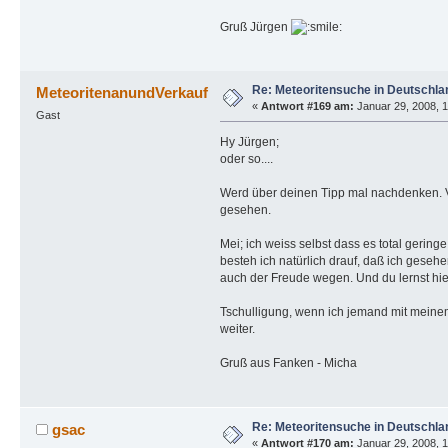
Gruß Jürgen
Re: Meteoritensuche in Deutschla
MeteoritenanundVerkauf
«
Antwort #169 am:
Januar 29, 2008, 1
Gast
Hy Jürgen;
oder so....
Werd über deinen Tipp mal nachdenken. Vie
gesehen.
Mei; ich weiss selbst dass es total gerin
besteh ich natürlich drauf, daß ich gesehe
auch der Freude wegen. Und du lernst hie
Tschulligung, wenn ich jemand mit meinem 
weiter.
Gruß aus Fanken - Micha
Re: Meteoritensuche in Deutschla
gsac
«
Antwort #170 am:
Januar 29, 2008, 1