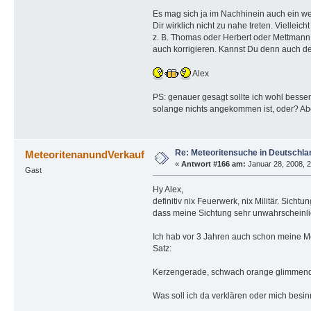
Es mag sich ja im Nachhinein auch ein we
Dir wirklich nicht zu nahe treten. Viellei
z. B. Thomas oder Herbert oder Mettmann 
auch korrigieren. Kannst Du denn auch de
Alex
PS: genauer gesagt sollte ich wohl besser
solange nichts angekommen ist, oder? Aber
Re: Meteoritensuche in Deutschla
MeteoritenanundVerkauf
«
Antwort #166 am:
Januar 28, 2008, 2
Gast
Hy Alex,
definitiv nix Feuerwerk, nix Militär. Sic
dass meine Sichtung sehr unwahrscheinlic
Ich hab vor 3 Jahren auch schon meine Met
Satz:
Kerzengerade, schwach orange glimmende 
Was soll ich da verklären oder mich besi