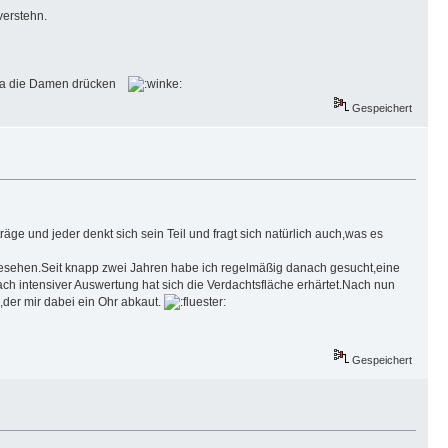
erstehn.
ir ja die Damen drücken
Gespeichert
äge und jeder denkt sich sein Teil und fragt sich natürlich auch,was es
gesehen.Seit knapp zwei Jahren habe ich regelmäßig danach gesucht,eine
ach intensiver Auswertung hat sich die Verdachtsfläche erhärtet.Nach nun
der mir dabei ein Ohr abkaut.
Gespeichert