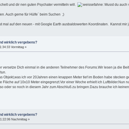
ächelt und dir nen guten Psychater vermitteln will.
Musst du auch v
offen. Auch gerne für Hülfe´ beim Suchen ;)
 erst mal auf den neuen - mit Google Earth ausbaldowerten Koordinaten. Kannst m
nd wirklich vergebens?
1:34:33 Vormittag »
r versetze Dich einmal in die anderen Teilnehmer des Forums.Wir lesen ja die Beitr
tun.
das Objekt,was ich vor 20Jahren einen knappen Meter tief im Boden habe stecken 
e Fläche auf 10x10 Meter eingegrenzt.Vor einer Woche erhielt ich Luftbilder.Nun n
so oder so noch in diesem Jahr zum Abschluß zu bringen.Dazu brauche ich keinen,
nd wirklich vergebens?
1:22:06 Nachmittag »