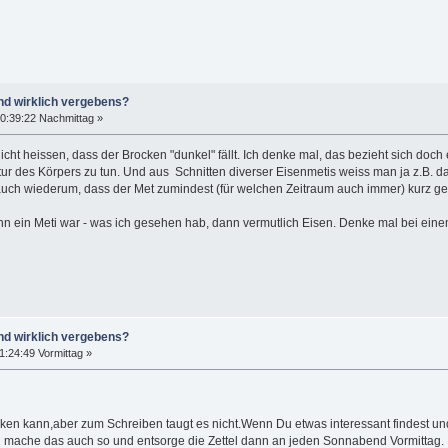
nd wirklich vergebens?
0:39:22 Nachmittag »
cht heissen, dass der Brocken "dunkel" fällt. Ich denke mal, das bezieht sich doch
tur des Körpers zu tun. Und aus Schnitten diverser Eisenmetis weiss man ja z.B. 
uch wiederum, dass der Met zumindest (für welchen Zeitraum auch immer) kurz g
n ein Meti war - was ich gesehen hab, dann vermutlich Eisen. Denke mal bei einem 
nd wirklich vergebens?
1:24:49 Vormittag »
en kann,aber zum Schreiben taugt es nicht.Wenn Du etwas interessant findest und 
Ich mache das auch so und entsorge die Zettel dann an jeden Sonnabend Vormittag.