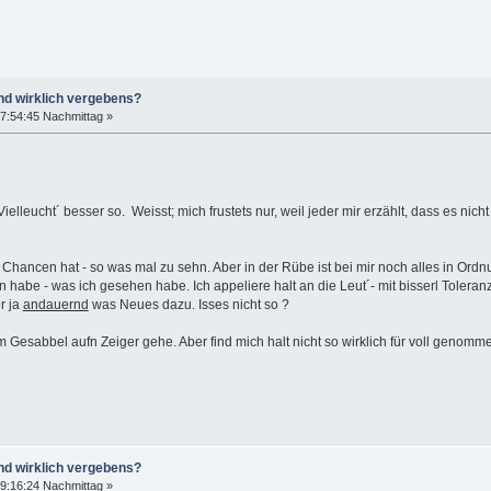
nd wirklich vergebens?
7:54:45 Nachmittag »
lleucht´ besser so. Weisst; mich frustets nur, weil jeder mir erzählt, dass es ni
ge Chancen hat - so was mal zu sehn. Aber in der Rübe ist bei mir noch alles in O
n habe - was ich gesehen habe. Ich appeliere halt an die Leut´- mit bisserl Tolera
r ja
andauernd
was Neues dazu. Isses nicht so ?
Gesabbel aufn Zeiger gehe. Aber find mich halt nicht so wirklich für voll genommen
nd wirklich vergebens?
9:16:24 Nachmittag »