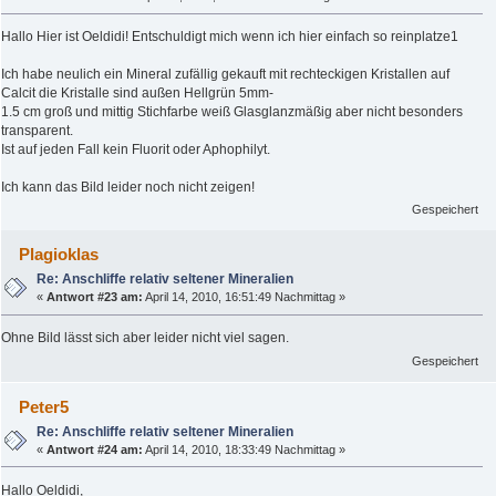
Hallo Hier ist Oeldidi! Entschuldigt mich wenn ich hier einfach so reinplatze1
Ich habe neulich ein Mineral zufällig gekauft mit rechteckigen Kristallen auf
Calcit die Kristalle sind außen Hellgrün 5mm-
1.5 cm groß und mittig Stichfarbe weiß Glasglanzmäßig aber nicht besonders
transparent.
Ist auf jeden Fall kein Fluorit oder Aphophilyt.
Ich kann das Bild leider noch nicht zeigen!
Gespeichert
Plagioklas
Re: Anschliffe relativ seltener Mineralien
«
Antwort #23 am:
April 14, 2010, 16:51:49 Nachmittag »
Ohne Bild lässt sich aber leider nicht viel sagen.
Gespeichert
Peter5
Re: Anschliffe relativ seltener Mineralien
«
Antwort #24 am:
April 14, 2010, 18:33:49 Nachmittag »
Hallo Oeldidi,