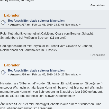
am Kyffhäuser, Thüringen
Gespeichert
Labrador
Re: Anschliffe relativ seltener Mineralien
«
Antwort #17 am:
Februar 03, 2010, 14:53:08 Nachmittag »
Roter Kutnahorit, vermengt mit Calcit und Quarz vom Berglust Schacht,
Scharfenberg bei Meißen in Sachsen (11 cm breit)
Gediegenes Kupfer mit Chrysokoll in Prehnit vom Gewann St. Johann,
Reichenbach bei Baumholder im Hunsrück
Gespeichert
Labrador
Re: Anschliffe relativ seltener Mineralien
«
Antwort #18 am:
Februar 03, 2010, 14:54:23 Nachmittag »
Historisch als "Silberachat" wurden Stufen mit Einschlüssen von Silber(erzen)
und/oder Wismut in achatartigem Hornstein bezeichnet: hier nur mit Wismut in
marmoriertem Hornstein von Schneeberg im Erzgebirge (vor 1900 gefunden).
Solche Stücke sind nur noch sehr schwer zu bekommen!
Ähnliches Stück, hier mit Chlorargyrit, ebenfalls aus einem historischen Fund
von Johanngeorgenstadt im Erzgebirge