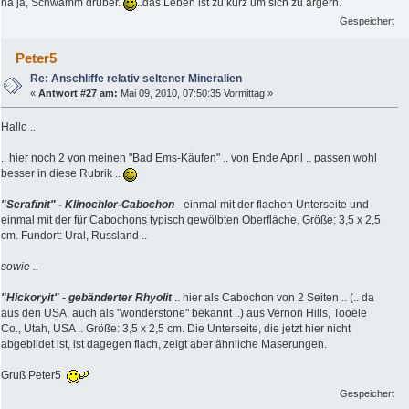
na ja, Schwamm drüber.
..das Leben ist zu kurz um sich zu ärgern.
Gespeichert
Peter5
Re: Anschliffe relativ seltener Mineralien
«
Antwort #27 am:
Mai 09, 2010, 07:50:35 Vormittag »
Hallo ..
.. hier noch 2 von meinen "Bad Ems-Käufen" .. von Ende April .. passen wohl
besser in diese Rubrik ..
"Serafinit" - Klinochlor-Cabochon
- einmal mit der flachen Unterseite und
einmal mit der für Cabochons typisch gewölbten Oberfläche. Größe: 3,5 x 2,5
cm. Fundort: Ural, Russland ..
sowie ..
"Hickoryit" - gebänderter Rhyolit
.. hier als Cabochon von 2 Seiten .. (.. da
aus den USA, auch als "wonderstone" bekannt ..) aus Vernon Hills, Tooele
Co., Utah, USA .. Größe: 3,5 x 2,5 cm. Die Unterseite, die jetzt hier nicht
abgebildet ist, ist dagegen flach, zeigt aber ähnliche Maserungen.
Gruß Peter5
Gespeichert