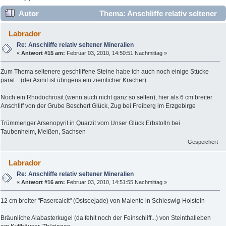
Autor
Thema: Anschliffe relativ seltener
Mineralien (Gelesen 13704 mal)
Labrador
Re: Anschliffe relativ seltener Mineralien
«
Antwort #15 am:
Februar 03, 2010, 14:50:51 Nachmittag »
Zum Thema seltenere geschliffene Steine habe ich auch noch einige Stücke
parat... (der Axinit ist übrigens ein ziemlicher Kracher)
Noch ein Rhodochrosit (wenn auch nicht ganz so selten), hier als 6 cm breiter
Anschliff von der Grube Beschert Glück, Zug bei Freiberg im Erzgebirge
Trümmeriger Arsenopyrit in Quarzit vom Unser Glück Erbstolln bei
Taubenheim, Meißen, Sachsen
Gespeichert
Labrador
Re: Anschliffe relativ seltener Mineralien
«
Antwort #16 am:
Februar 03, 2010, 14:51:55 Nachmittag »
12 cm breiter "Fasercalcit" (Ostseejade) von Malente in Schleswig-Holstein
Bräunliche Alabasterkugel (da fehlt noch der Feinschliff...) von Steinthalleben