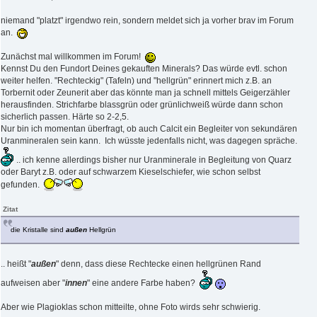
niemand "platzt" irgendwo rein, sondern meldet sich ja vorher brav im Forum
an.
Zunächst mal willkommen im Forum!
Kennst Du den Fundort Deines gekauften Minerals? Das würde evtl. schon
weiter helfen. "Rechteckig" (Tafeln) und "hellgrün" erinnert mich z.B. an
Torbernit oder Zeunerit aber das könnte man ja schnell mittels Geigerzähler
herausfinden. Strichfarbe blassgrün oder grünlichweiß würde dann schon
sicherlich passen. Härte so 2-2,5.
Nur bin ich momentan überfragt, ob auch Calcit ein Begleiter von sekundären
Uranmineralen sein kann. Ich wüsste jedenfalls nicht, was dagegen spräche.
.. ich kenne allerdings bisher nur Uranminerale in Begleitung von Quarz
oder Baryt z.B. oder auf schwarzem Kieselschiefer, wie schon selbst
gefunden.
Zitat
die Kristalle sind
außen
Hellgrün
.. heißt "
außen
" denn, dass diese Rechtecke einen hellgrünen Rand
aufweisen aber "
innen
" eine andere Farbe haben?
Aber wie Plagioklas schon mitteilte, ohne Foto wirds sehr schwierig.