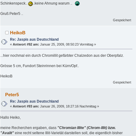
Schinkenspeck..
..keine Ahnung warum ..
Gruß Peter5 ..
Gespeichert
HeikoB
Re: Jaspis aus Deutschland
«
Antwort #92 am:
Januar 25, 2009, 08:50:23 Vormittag »
...hier nochmal ein durch Chromillit gefärbter Chalzedon aus der Oberpfalz.
Grösse 5 cm, Fundort Steinrinnen bei Kürn/Opf..
HeikoB
Gespeichert
Peter5
Re: Jaspis aus Deutschland
«
Antwort #93 am:
Januar 26, 2009, 18:27:16 Nachmittag »
Hallo Heiko,
meine Recherchen ergaben, dass
"Chromian Illite" (Chrom-Illit) bzw.
"Avalit"
eine recht seltene Illit-Varietät darstellen soll, die eigentlich bisher