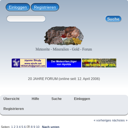
Einloggen
Registrieren
20 JAHRE FORUM (online seit: 12. April 2006)
Übersicht
Hilfe
Suche
Einloggen
Registrieren
« vorheriges
nächstes »
Seiten:
1
2
3
4
5
6
[
7
]
8
9
10
Nach unten