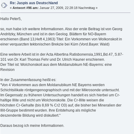
Re: Jaspis aus Deutschland
«
Antwort #96 am:
Januar 27, 2009, 22:28:18 Nachmittag »
Hallo Peter5,
so, nun habe ich weitere Informationen. Also der erste Beitrag ist von Georg
Andritzky, München und ist in den Geolog. Blättern für NO-Bayern
erschienen (Band 13,Heft 4,1963) Titel: Ein Vorkommen von Wolkonskoit in
einer verquarzten tektonischen Brekzie bei Kürn (Vord.Bayer. Wald)
Eine weitere Arbeit ist in der Acta Albertina Ratisbonensia,1991,Bd.47, S.87-
101 von Dr. Karl Thomas Fehr und Dr. Ulrich Hauner erschienen.
Der Titel ist: Wolchonskoit aus dem Moldanubikum NE-Bayerns: eine
Revision
In der Zusammenfassung heißt es:
"Von 4 Vorkommen aus dem Moldanubikum NE Bayerns werden
Schichtsilikate röntgengenographisch und mit der Mikrosonde untersucht.
Im Gegensatz zu früheren Untersuchungen handelt es sich hierbei um Cr-
haltige Illite und nicht um Wolchonskoite. Die Cr-Illite weisen die
höchsten Cr-Gehalte (bis 8,69 % Cr2 O3) auf, die bisher bei Mineralien der
Illit-Gruppe bestimmt wurden. Ihre Entstehung als mögliche
deszendente Bildung wird diskutiert."
Daraus bezog ich meine Informationen.