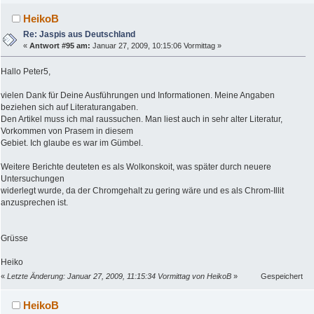
HeikoB
Re: Jaspis aus Deutschland
«
Antwort #95 am:
Januar 27, 2009, 10:15:06 Vormittag »
Hallo Peter5,
vielen Dank für Deine Ausführungen und Informationen. Meine Angaben
beziehen sich auf Literaturangaben.
Den Artikel muss ich mal raussuchen. Man liest auch in sehr alter Literatur,
Vorkommen von Prasem in diesem
Gebiet. Ich glaube es war im Gümbel.
Weitere Berichte deuteten es als Wolkonskoit, was später durch neuere
Untersuchungen
widerlegt wurde, da der Chromgehalt zu gering wäre und es als Chrom-Illit
anzusprechen ist.
Grüsse
Heiko
«
Letzte Änderung: Januar 27, 2009, 11:15:34 Vormittag von HeikoB
»
Gespeichert
HeikoB