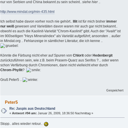
nur von Serbien und China bekannt zu sein scheint..
siehe hier
..
http://www.mindat.org/min-435.html
Ich selbst habe davon vorher noch nie gehört..
Illit
ist für mich bisher
immer
nur weiß
gewesen und Varietäten davon waren mir auch gar nicht bekannt..
obwohl es auch die Kaolinit-Varietät "Chrom-Kaolinit" gibt. Auch der
"Avalit"
ist
im 900seitigen "Heys Mineralindex" als Varietät aufgeführt; ansonsten .. außer
in Mindat.org .. Fehlanzeige in sämtlicher Literatur, die ich kenne ..
Könnte die Färbung nicht eher auf Spuren von
Chlorit
oder
Hedenbergit
zurückzuführen sein, wie z.B. beim Prasem-Quarz aus Serifos ?... oder wenn
schon Verfärbung durch Chromionen, dann nicht vielleicht eher durch
Chrom-Phyllit
?
Gruß Peter5 ..
Gespeichert
Peter5
Re: Jaspis aus Deutschland
«
Antwort #94 am:
Januar 26, 2009, 18:36:50 Nachmittag »
Stopp.. alles wieder retour..