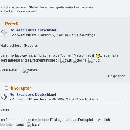
Ich klopfe gerne auf Steinen herum und grabe uralte tote Tiere aus.
Robert aus Kaiserslautern
Peter5
Re: Jaspis aus Deutschland
«
Antwort #99 am:
Februar 06, 2009, 19:11:25 Nachmittag »
Hallo schleifer (Robert),
.. sieht ja fast wie manch brauner plus "bunter" Meteorit aus!
.. jedenfalls
sehr interessantes Erscheinungsbild!
Gruß Peter5 ..
Gespeichert
lithoraptor
Re: Jaspis aus Deutschland
«
Antwort #100 am:
Februar 06, 2009, 20:06:24 Nachmittag »
Moin!
Ich finde den ersten der beiden Eckis genial- das Farbspiel ist wirklich
beeindruckend.