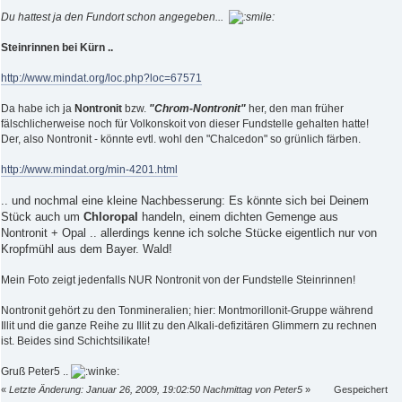
Du hattest ja den Fundort schon angegeben...
Steinrinnen bei Kürn ..
http://www.mindat.org/loc.php?loc=67571
Da habe ich ja
Nontronit
bzw.
"Chrom-Nontronit"
her, den man früher
fälschlicherweise noch für Volkonskoit von dieser Fundstelle gehalten hatte!
Der, also Nontronit - könnte evtl. wohl den "Chalcedon" so grünlich färben.
http://www.mindat.org/min-4201.html
.. und nochmal eine kleine Nachbesserung: Es könnte sich bei Deinem
Stück auch um
Chloropal
handeln, einem dichten Gemenge aus
Nontronit + Opal .. allerdings kenne ich solche Stücke eigentlich nur von
Kropfmühl aus dem Bayer. Wald!
Mein Foto zeigt jedenfalls NUR Nontronit von der Fundstelle Steinrinnen!
Nontronit gehört zu den Tonmineralien; hier: Montmorillonit-Gruppe während
Illit und die ganze Reihe zu Illit zu den Alkali-defizitären Glimmern zu rechnen
ist. Beides sind Schichtsilikate!
Gruß Peter5 ..
«
Letzte Änderung: Januar 26, 2009, 19:02:50 Nachmittag von Peter5
»
Gespeichert