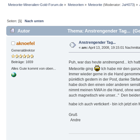
Meteorite-Mineralien-Gold-Forum.de
»
Meteoriten
»
Meteorite
(Moderator:
JaH073
) »
Seiten: [
1
]
Nach unten
Autor
Thema: Anstrengender Tag... (Ge
Anstrengender Tag...
aknoefel
«
am:
April 13, 2008, 19:15:01 Nachmitt
Generaldirektor
Puh, war das heute anstrengend... Ich hat
Beiträge: 1659
Meteorite ging
Ich habe mir den ganze
Alles Gute kommt von oben...
Immer wieder gerne in die Hand genommen
pünktlich gestern in der Post, danke Stefa
habe doch den einen oder anderen sensibil
nimmt meinen NWA in die Hand, ohne weite
auch magnetisch wie unser..." Den beiden 
habe ich auch vertickert - bin ich jetzt e
Gruß
Andre