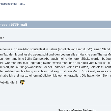
Anstrengender Tag...
lesen 5789 mal)
ag »
te heute auf dem Adonisblütenfest in Lebus (nördlich von Frankfurt/O) einen Stan
n Tag den Mund fusslig gequatscht und den Leuten alles mögliche zum Thema Mete
 - der handliche 1.2kg Campo. Aber auch meine kleineren Stücke wurden beäugt.
n!) , war man erst mal ungläubig (woher weiss man, das das Stück vom Mars ist - di
isiert, mal auf ungewöhnliche Löcher und/oder Steine im Garten, Feld etc zu achte
r auf die Beschreibung zu achten und sagt zu ihrem Mann: "Kuck mal, so was ähnl
habe ich erst mal zu einem möglichen Meteoriten gratuliert. Die hatten den Stein 
in Met-Händler?
Sag mir mal meine Meinung...