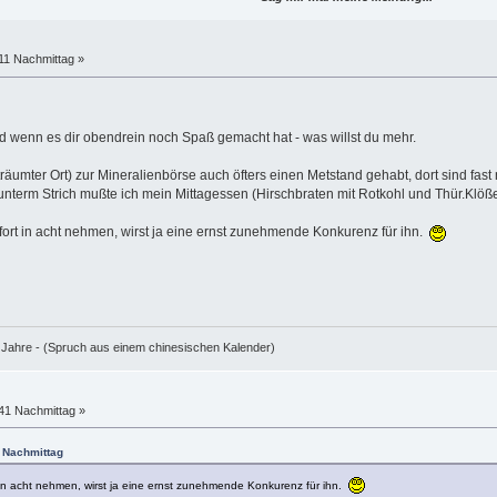
:11 Nachmittag »
nd wenn es dir obendrein noch Spaß gemacht hat - was willst du mehr.
träumter Ort) zur Mineralienbörse auch öfters einen Metstand gehabt, dort sind fas
unterm Strich mußte ich mein Mittagessen (Hirschbraten mit Rotkohl und Thür.Klöß
ofort in acht nehmen, wirst ja eine ernst zunehmende Konkurenz für ihn.
e Jahre - (Spruch aus einem chinesischen Kalender)
:41 Nachmittag »
1 Nachmittag
t in acht nehmen, wirst ja eine ernst zunehmende Konkurenz für ihn.