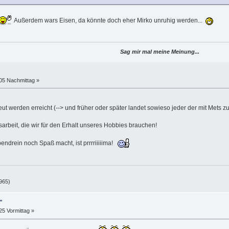
Außerdem wars Eisen, da könnte doch eher Mirko unruhig werden...
Sag mir mal meine Meinung...
:05 Nachmittag »
ut werden erreicht (--> und früher oder später landet sowieso jeder der mit Mets z
arbeit, die wir für den Erhalt unseres Hobbies brauchen!
endrein noch Spaß macht, ist prrrriiiiima!
965)
"
25 Vormittag »