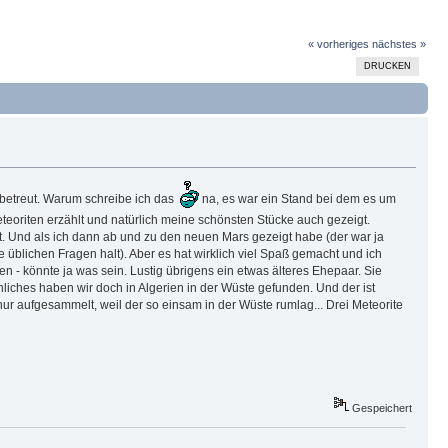
« vorheriges
nächstes »
DRUCKEN
d betreut. Warum schreibe ich das
na, es war ein Stand bei dem es um
oriten erzählt und natürlich meine schönsten Stücke auch gezeigt.
 Und als ich dann ab und zu den neuen Mars gezeigt habe (der war ja
e üblichen Fragen halt). Aber es hat wirklich viel Spaß gemacht und ich
n - könnte ja was sein. Lustig übrigens ein etwas älteres Ehepaar. Sie
iches haben wir doch in Algerien in der Wüste gefunden. Und der ist
nur aufgesammelt, weil der so einsam in der Wüste rumlag... Drei Meteorite
Gespeichert