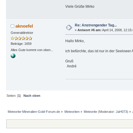
Viele Grüße Mirko
Re: Anstrengender Tag...
aknoefel
«
Antwort #6 am:
April 14, 2008, 12:15
Generaldirektor
Hallo Mirko,
Beiträge: 1659
Alles Gute kommt von oben...
ich befürchte, das ist nur in der Seelower 
Gruß
André
Seiten: [
1
]
Nach oben
Meteorite-Mineralien-Gold-Forum.de
»
Meteoriten
»
Meteorite
(Moderator:
JaH073
) »