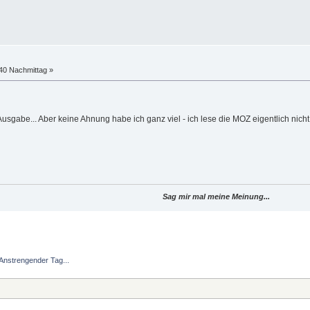
:40 Nachmittag »
Ausgabe... Aber keine Ahnung habe ich ganz viel - ich lese die MOZ eigentlich nicht.
Sag mir mal meine Meinung...
Anstrengender Tag...