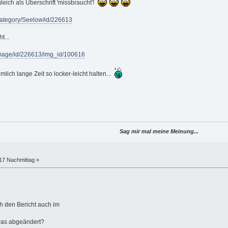
eich als Überschrift 'missbraucht'!
category/Seelow/id/226613
t...
Image/id/226613/img_id/100616
emlich lange Zeit so locker-leicht halten...
Sag mir mal meine Meinung...
:17 Nachmittag »
h den Bericht auch im
twas abgeändert?