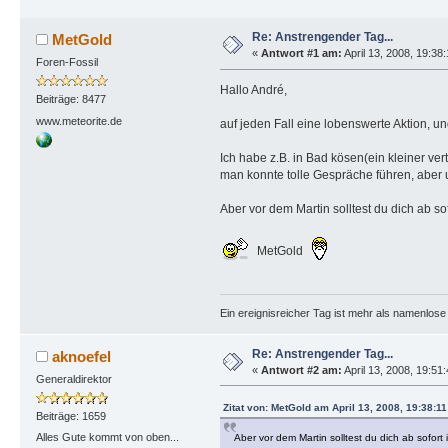
Re: Anstrengender Tag...
MetGold
«
Antwort #1 am:
April 13, 2008, 19:38
Foren-Fossil
Hallo André,
Beiträge: 8477
www.meteorite.de
auf jeden Fall eine lobenswerte Aktion, u
Ich habe z.B. in Bad kösen(ein kleiner ver
man konnte tolle Gespräche führen, aber 
Aber vor dem Martin solltest du dich ab s
MetGold
Ein ereignisreicher Tag ist mehr als namenlos
Re: Anstrengender Tag...
aknoefel
«
Antwort #2 am:
April 13, 2008, 19:51
Generaldirektor
Zitat von: MetGold am April 13, 2008, 19:38:1
Beiträge: 1659
Alles Gute kommt von oben...
Aber vor dem Martin solltest du dich ab sofor