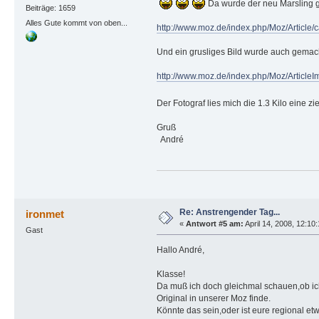
Da wurde der neu Marsling gl
Beiträge: 1659
Alles Gute kommt von oben...
http://www.moz.de/index.php/Moz/Article/
Und ein grusliges Bild wurde auch gemach
http://www.moz.de/index.php/Moz/Article
Der Fotograf lies mich die 1.3 Kilo eine zi
Gruß
André
Re: Anstrengender Tag...
ironmet
«
Antwort #5 am:
April 14, 2008, 12:10
Gast
Hallo André,
Klasse!
Da muß ich doch gleichmal schauen,ob ic
Original in unserer Moz finde.
Könnte das sein,oder ist eure regional e