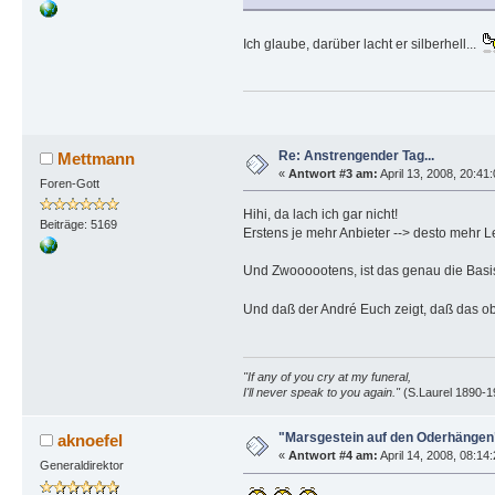
Ich glaube, darüber lacht er silberhell...
Re: Anstrengender Tag...
Mettmann
«
Antwort #3 am:
April 13, 2008, 20:41
Foren-Gott
Hihi, da lach ich gar nicht!
Beiträge: 5169
Erstens je mehr Anbieter --> desto mehr Le
Und Zwoooootens, ist das genau die Basis
Und daß der André Euch zeigt, daß das ob
"If any of you cry at my funeral,
I'll never speak to you again."
(S.Laurel 1890-1
"Marsgestein auf den Oderhängen
aknoefel
«
Antwort #4 am:
April 14, 2008, 08:14:
Generaldirektor