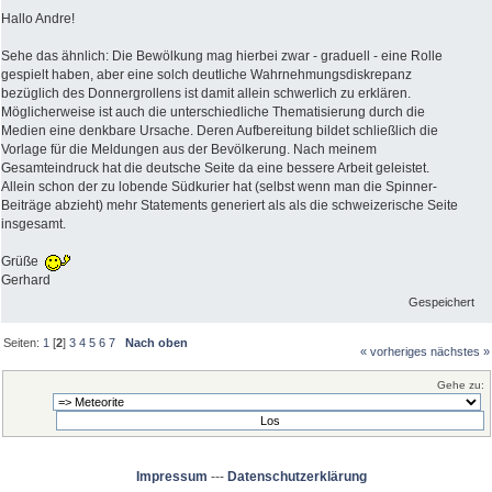
Hallo Andre!
Sehe das ähnlich: Die Bewölkung mag hierbei zwar - graduell - eine Rolle
gespielt haben, aber eine solch deutliche Wahrnehmungsdiskrepanz
bezüglich des Donnergrollens ist damit allein schwerlich zu erklären.
Möglicherweise ist auch die unterschiedliche Thematisierung durch die
Medien eine denkbare Ursache. Deren Aufbereitung bildet schließlich die
Vorlage für die Meldungen aus der Bevölkerung. Nach meinem
Gesamteindruck hat die deutsche Seite da eine bessere Arbeit geleistet.
Allein schon der zu lobende Südkurier hat (selbst wenn man die Spinner-
Beiträge abzieht) mehr Statements generiert als als die schweizerische Seite
insgesamt.
Grüße
Gerhard
Gespeichert
Seiten:
1
[
2
]
3
4
5
6
7
Nach oben
« vorheriges
nächstes »
Gehe zu:
Impressum
---
Datenschutzerklärung