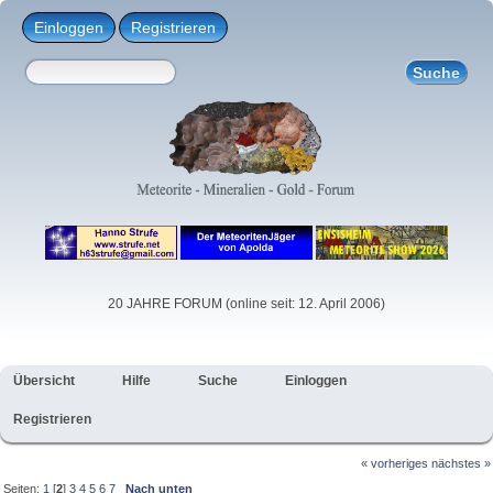
Einloggen
Registrieren
20 JAHRE FORUM (online seit: 12. April 2006)
Übersicht
Hilfe
Suche
Einloggen
Registrieren
« vorheriges
nächstes »
Seiten:
1
[
2
]
3
4
5
6
7
Nach unten