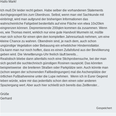
Hallo Mark!
Ich muß Dir leider recht geben. Habe selber die vorhandenen Statements
durchgegoogelt bis zum Überdruss. Selbst, wenn man viel Sachkunde mit
einbringt, wird man aufgrund der bisherigen Informationen das
wahrscheinliche Fallgebiet bestenfalls auf eine Fläche von etwa 10x20km
eingrenzen können. Depremierende 200qkm kommen da zusammen. Wenn
es, wie Thomas meint, wirklich nur eine gute Handvoll Murmeln ist, müßte
man sich schon für einen qkm den kompletten Jahresurlaub nehmen, um eine
kleine Chance zu wahren. Obendrein sind, je nach dem, auch schon
ungünstige Vegetation oder Bebauung ein erheblicher Hindernisfaktor.
Da kann man nur noch hoffen, dass es einen Zufallsfund aus der Bevölkerung
geben wird. Die Verwitterungs-Uhr freilich läuft bereits...
Realistisch bliebe dann allenfalls noch eine Stichprobensuche, bei der man
sich gezielt die suchtechnisch günstigen Rosinen rauspickt. Das könnten
beispielsweise die breiteren Straßen oder Parkplätze sein. Auch könnte man
(schon wegen der schonenden Fallbedingungen) mal die Aschenplätze der
örtlichen Fußballvereine unter die Lupe nehmen. Wenn ich in Eurer Gegend
leben würde, wäre mir das jedenfalls schon den einen oder anderen
Spaziergang wert. Aber auch hier schließt sich bereits das Zeitfenster...
Grüße
Gerhard
Gespeichert