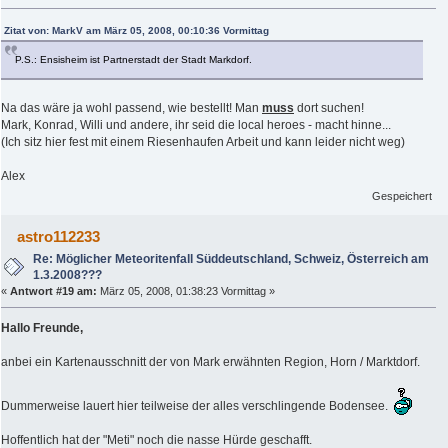
Zitat von: MarkV am März 05, 2008, 00:10:36 Vormittag
P.S.: Ensisheim ist Partnerstadt der Stadt Markdorf.
Na das wäre ja wohl passend, wie bestellt! Man
muss
dort suchen!
Mark, Konrad, Willi und andere, ihr seid die local heroes - macht hinne...
(Ich sitz hier fest mit einem Riesenhaufen Arbeit und kann leider nicht weg)
Alex
Gespeichert
astro112233
Re: Möglicher Meteoritenfall Süddeutschland, Schweiz, Österreich am
1.3.2008???
«
Antwort #19 am:
März 05, 2008, 01:38:23 Vormittag »
Hallo Freunde,
anbei ein Kartenausschnitt der von Mark erwähnten Region, Horn / Marktdorf.
Dummerweise lauert hier teilweise der alles verschlingende Bodensee.
Hoffentlich hat der "Meti" noch die nasse Hürde geschafft.