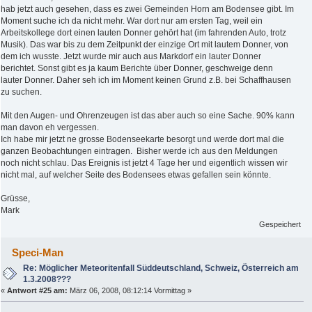
hab jetzt auch gesehen, dass es zwei Gemeinden Horn am Bodensee gibt. Im
Moment suche ich da nicht mehr. War dort nur am ersten Tag, weil ein
Arbeitskollege dort einen lauten Donner gehört hat (im fahrenden Auto, trotz
Musik). Das war bis zu dem Zeitpunkt der einzige Ort mit lautem Donner, von
dem ich wusste. Jetzt wurde mir auch aus Markdorf ein lauter Donner
berichtet. Sonst gibt es ja kaum Berichte über Donner, geschweige denn
lauter Donner. Daher seh ich im Moment keinen Grund z.B. bei Schaffhausen
zu suchen.
Mit den Augen- und Ohrenzeugen ist das aber auch so eine Sache. 90% kann
man davon eh vergessen.
Ich habe mir jetzt ne grosse Bodenseekarte besorgt und werde dort mal die
ganzen Beobachtungen eintragen. Bisher werde ich aus den Meldungen
noch nicht schlau. Das Ereignis ist jetzt 4 Tage her und eigentlich wissen wir
nicht mal, auf welcher Seite des Bodensees etwas gefallen sein könnte.
Grüsse,
Mark
Gespeichert
Speci-Man
Re: Möglicher Meteoritenfall Süddeutschland, Schweiz, Österreich am
1.3.2008???
«
Antwort #25 am:
März 06, 2008, 08:12:14 Vormittag »