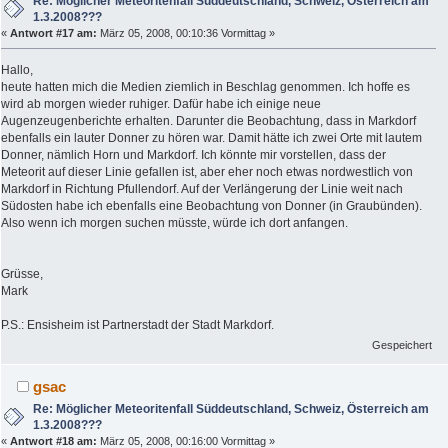
Re: Möglicher Meteoritenfall Süddeutschland, Schweiz, Österreich am
1.3.2008???
«
Antwort #17 am:
März 05, 2008, 00:10:36 Vormittag »
Hallo,
heute hatten mich die Medien ziemlich in Beschlag genommen. Ich hoffe es
wird ab morgen wieder ruhiger. Dafür habe ich einige neue
Augenzeugenberichte erhalten. Darunter die Beobachtung, dass in Markdorf
ebenfalls ein lauter Donner zu hören war. Damit hätte ich zwei Orte mit lautem
Donner, nämlich Horn und Markdorf. Ich könnte mir vorstellen, dass der
Meteorit auf dieser Linie gefallen ist, aber eher noch etwas nordwestlich von
Markdorf in Richtung Pfullendorf. Auf der Verlängerung der Linie weit nach
Südosten habe ich ebenfalls eine Beobachtung von Donner (in Graubünden).
Also wenn ich morgen suchen müsste, würde ich dort anfangen.
Grüsse,
Mark
P.S.: Ensisheim ist Partnerstadt der Stadt Markdorf.
Gespeichert
gsac
Re: Möglicher Meteoritenfall Süddeutschland, Schweiz, Österreich am
1.3.2008???
«
Antwort #18 am:
März 05, 2008, 00:16:00 Vormittag »