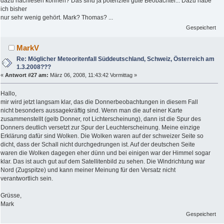
dazu nachlesen können? Das sind ja potenziell gute Beobachter... Dazu habe
ich bisher
nur sehr wenig gehört. Mark? Thomas? ...
Gespeichert
MarkV
Re: Möglicher Meteoritenfall Süddeutschland, Schweiz, Österreich am
1.3.2008???
«
Antwort #27 am:
März 06, 2008, 11:43:42 Vormittag »
Hallo,
mir wird jetzt langsam klar, das die Donnerbeobachtungen in diesem Fall
nicht besonders aussagekräftig sind. Wenn man die auf einer Karte
zusammenstellt (gelb Donner, rot Lichterscheinung), dann ist die Spur des
Donners deutlich versetzt zur Spur der Leuchterscheinung. Meine einzige
Erklärung dafür sind Wolken. Die Wolken waren auf der schweizer Seite so
dicht, dass der Schall nicht durchgedrungen ist. Auf der deutschen Seite
waren die Wolken dagegen eher dünn und bei einigen war der Himmel sogar
klar. Das ist auch gut auf dem Satellitenbild zu sehen. Die Windrichtung war
Nord (Zugspitze) und kann meiner Meinung für den Versatz nicht
verantwortlich sein.
Grüsse,
Mark
Gespeichert