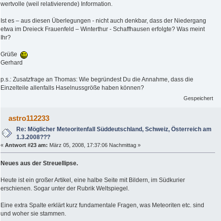
wertvolle (weil relativierende) Information.
Ist es – aus diesen Überlegungen - nicht auch denkbar, dass der Niedergang
etwa im Dreieck Frauenfeld – Winterthur - Schaffhausen erfolgte? Was meint
Ihr?
Grüße
Gerhard
p.s.: Zusatzfrage an Thomas: Wie begründest Du die Annahme, dass die
Einzelteile allenfalls Haselnussgröße haben können?
Gespeichert
astro112233
Re: Möglicher Meteoritenfall Süddeutschland, Schweiz, Österreich am
1.3.2008???
«
Antwort #23 am:
März 05, 2008, 17:37:06 Nachmittag »
Neues aus der Streuellipse.
Heute ist ein großer Artikel, eine halbe Seite mit Bildern, im Südkurier
erschienen. Sogar unter der Rubrik Weltspiegel.
Eine extra Spalte erklärt kurz fundamentale Fragen, was Meteoriten etc. sind
und woher sie stammen.