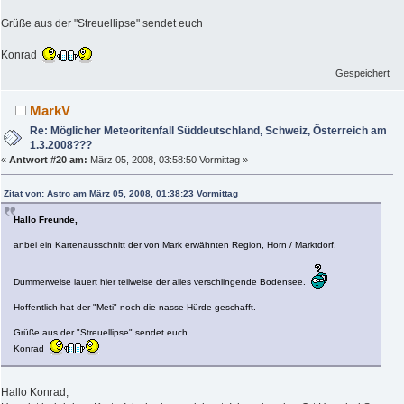
Grüße aus der "Streuellipse" sendet euch
Konrad
Gespeichert
MarkV
Re: Möglicher Meteoritenfall Süddeutschland, Schweiz, Österreich am
1.3.2008???
«
Antwort #20 am:
März 05, 2008, 03:58:50 Vormittag »
Zitat von: Astro am März 05, 2008, 01:38:23 Vormittag
Hallo Freunde,
anbei ein Kartenausschnitt der von Mark erwähnten Region, Horn / Marktdorf.
Dummerweise lauert hier teilweise der alles verschlingende Bodensee.
Hoffentlich hat der "Meti" noch die nasse Hürde geschafft.
Grüße aus der "Streuellipse" sendet euch
Konrad
Hallo Konrad,