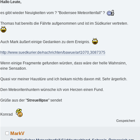
Hallo Leute,
es gibt wieder Neuigkeiten vom ? "Bodensee Meteoritenfall" ?
Thomas hat bereits die Fährte aufgenommen und ist im Südkurier vertreten.
Auch Mark äußert einige Gedanken zu dem Ereignis.
http://www.suedkurier.de/nachrichten/bawue/art1070,3087375
Wenn einige Fragmente gefunden würden, dass wäre der helle Wahnsinn,
eine Sensation.
Quasi vor meiner Haustüre und ich bekam nichts davon mit. Sehr ärgerlich.
Den Meteoritenhuntern wünsche ich von Herzen einen Fund.
Grüße aus der "
Streuellipse
" sendet
Konrad
Gespeichert
MarkV