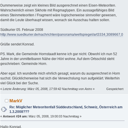
Dummerweise zeigt ein kleines Bild ausgerechnet einen Eisen-Meteoriten.
Wahrscheinlich einen Sikhote mit Regmaglypen. Ein aussagefähiges Bild
eines Steinmeteoriten / Fragment wäre logischerweise sinnvoller gewesen,
damit die Leute überhaupt wissen, wonach sie Ausschau halten sollen.
Südkurier 05. Februar 2008
http://www.suedkurier.de/nachrichten/panorama/weltspiegel/art3334,3089667,0
Grüße sendet Konrad.
PS. Mark, die Gemeinde Hornstaadt kenne ich gar nicht. Obwohl ich nun 52
Jahre in der unmittelbaren Nähe der Höri wohne. Auf dem Ortsschild steht
geschrieben: Gemeinde Horn.
Aber egal. Ich wunderte mich ehrlich gesagt, warum du ausgerechnet in Horn
suchst. Glücklicherweise hat sich die Verwechslung nun aufgeklärt. Weiterhin
viel Glück bei der Suche.
«
Letzte Änderung: März 05, 2008, 17:59:42 Nachmittag von Astro
»
Gespeichert
MarkV
Re: Möglicher Meteoritenfall Süddeutschland, Schweiz, Österreich am
1.3.2008???
«
Antwort #24 am:
März 05, 2008, 19:00:03 Nachmittag »
Hallo Konrad,