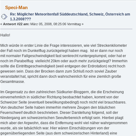
Speci-Man
Re: Möglicher Meteoritenfall Süddeutschland, Schweiz, Österreich am
1.3.2008???
«
Antwort #22 am:
März 05, 2008, 08:25:06 Vormittag »
Hallo!
Mich würde in erster Linie die Frage interessieren, wie viel Streckenkilometer
der Fall noch im Dunkelflug zurückgelegt haben mag. Ist er dann nur noch
mit normaler Fallgeschwindigkeit fast senkrecht runtergeplumpst, oder hat er
noch im Parabelflug vielleicht 20km oder auch mehr zurückgelegt? Immerhin
sollte die Eintrittsgeschwindigkeit (weil entgegen der Erdrotation) recht hoch
gewesen sein. Dass der Brocken dann zum Schluß noch soviel Zauber
veranstaltet hat, spricht dann doch wahrscheinlich für eine ziemlich große
Gesamtmasse.
Im Gegensatz zu den zahlreichen Südkurier-Bloggern, die die Erscheinung
einvernehmlich in südlicher Richtung beobachtet haben, kommt von der
Schweizer Seite (eventuell bewölkungsbedingt) noch nicht viel brauchbares.
Von deutscher Seite haben immerhin mehrere Zeugen den bläulichen
Feuerschweif deutlich beschrieben. Dieser Darstellung folgend, soll der
Niedergang am schweizerischen Seeuferbereich erfolgt sein. Hierbei plagt
mich aber der Argwohn, dass die Entfernung wohl viel näher wahrgenommen
wurde, als sie tatsächlich war. Hier wären Einschätzungen von der
gegenüberliegenden Seite (aus dem schweizerischen Hinterland) eine