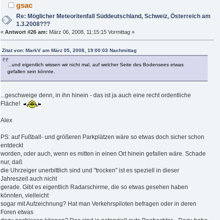
gsac
Re: Möglicher Meteoritenfall Süddeutschland, Schweiz, Österreich am
1.3.2008???
«
Antwort #26 am:
März 06, 2008, 11:15:15 Vormittag »
Zitat von: MarkV am März 05, 2008, 19:00:03 Nachmittag
...und eigentlich wissen wir nicht mal, auf welcher Seite des Bodensees etwas
gefallen sein könnte.
...geschweige denn, in ihn hinein - das ist ja auch eine recht ordentliche
Fläche!
Alex
PS: auf Fußball- und größeren Parkplätzen wäre so etwas doch sicher schon
entdeckt
worden, oder auch, wenn es mitten in einen Ort hinein gefallen wäre. Schade
nur, daß
die Uhrzeiger unerbittlich sind und "trocken" ist es speziell in dieser
Jahreszeit auch nicht
gerade. Gibt es eigentlich Radarschirme, die so etwas gesehen haben
könnten, vielleicht
sogar mit Aufzeichnung? Hat man Verkehrspiloten befragen oder in deren
Foren etwas