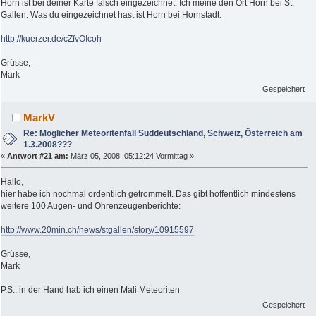
Horn ist bei deiner Karte falsch eingezeichnet. Ich meine den Ort Horn bei St.
Gallen. Was du eingezeichnet hast ist Horn bei Hornstadt.
http://kuerzer.de/cZfvOIcoh
Grüsse,
Mark
Gespeichert
MarkV
Re: Möglicher Meteoritenfall Süddeutschland, Schweiz, Österreich am
1.3.2008???
«
Antwort #21 am:
März 05, 2008, 05:12:24 Vormittag »
Hallo,
hier habe ich nochmal ordentlich getrommelt. Das gibt hoffentlich mindestens
weitere 100 Augen- und Ohrenzeugenberichte:
http://www.20min.ch/news/stgallen/story/10915597
Grüsse,
Mark
P.S.: in der Hand hab ich einen Mali Meteoriten
Gespeichert