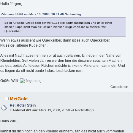
Hallo Jürgen,
Zitat von: H5P6 am März 19, 2008, 16:01:40 Nachmittag
Es ist für seine Größe sehr schwer (1,35 Kg) kaum magnetisch und unter einer
starken Lupe,sieht man die kleinen blanken Kügelchen,die aussehen, wie
Quecksilber.
Wenn etwas aussieht wie Quecksilber, dann ist es auch Quecksilber.
Flüssige
, silbrige Kügelchen.
Alles mit Nachhause nehmen birgt auch gefahren. Ich lebe in der Nähe von
Rheinfelden. Seit vielen Jahren werden hier die dioxinverseuchten Flächen
aufgearbeitet. Auf diesen Flächen möchte ich keine Mineralien sammeln! Und
es liegen da oft recht bunte Industrieschlacken rum.
Grüße Willi
Gespeichert
MetGold
Re: Roter Stein
«
Antwort #21 am:
März 19, 2008, 20:50:24 Nachmittag »
Hallo Willi,
kannst du dich noch an den Pseudo erinnern, sah das nicht auch vom weiten