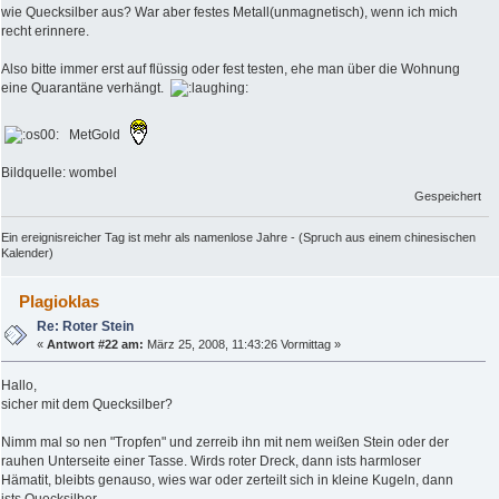
wie Quecksilber aus? War aber festes Metall(unmagnetisch), wenn ich mich
recht erinnere.
Also bitte immer erst auf flüssig oder fest testen, ehe man über die Wohnung
eine Quarantäne verhängt.
MetGold
Bildquelle: wombel
Gespeichert
Ein ereignisreicher Tag ist mehr als namenlose Jahre - (Spruch aus einem chinesischen
Kalender)
Plagioklas
Re: Roter Stein
«
Antwort #22 am:
März 25, 2008, 11:43:26 Vormittag »
Hallo,
sicher mit dem Quecksilber?
Nimm mal so nen "Tropfen" und zerreib ihn mit nem weißen Stein oder der
rauhen Unterseite einer Tasse. Wirds roter Dreck, dann ists harmloser
Hämatit, bleibts genauso, wies war oder zerteilt sich in kleine Kugeln, dann
ists Quecksilber.