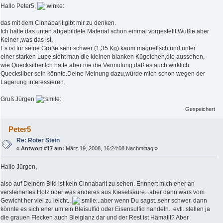
Hallo Peter5,
das mit dem Cinnabarit gibt mir zu denken.
Ich hatte das unten abgebildete Material schon einmal vorgestellt.Wußte aber
Keiner ,was das ist.
Es ist für seine Größe sehr schwer (1,35 Kg) kaum magnetisch und unter
einer starken Lupe,sieht man die kleinen blanken Kügelchen,die aussehen,
wie Quecksilber.Ich hatte aber nie die Vermutung,daß es auch wirklich
Quecksilber sein könnte.Deine Meinung dazu,würde mich schon wegen der
Lagerung interessieren.
Gruß Jürgen
Gespeichert
Peter5
Re: Roter Stein
«
Antwort #17 am:
März 19, 2008, 16:24:08 Nachmittag »
Hallo Jürgen,
also auf Deinem Bild ist kein Cinnabarit zu sehen. Erinnert mich eher an
versteinertes Holz oder was anderes aus Kieselsäure...aber dann wärs vom
Gewicht her viel zu leicht..
..aber wenn Du sagst..sehr schwer, dann
könnte es sich eher um ein Bleisulfid oder Eisensulfid handeln.. evtl. stellen ja
die grauen Flecken auch Bleiglanz dar und der Rest ist Hämatit? Aber