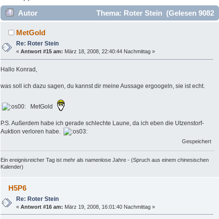
Autor
Thema: Roter Stein (Gelesen 9082
mal)
MetGold
Re: Roter Stein
«
Antwort #15 am:
März 18, 2008, 22:40:44 Nachmittag »
Hallo Konrad,
was soll ich dazu sagen, du kannst dir meine Aussage ergoogeln, sie ist echt.
MetGold
P.S. Außerdem habe ich gerade schlechte Laune, da ich eben die Utzenstorf-
Auktion verloren habe.
Gespeichert
Ein ereignisreicher Tag ist mehr als namenlose Jahre - (Spruch aus einem chinesischen
Kalender)
H5P6
Re: Roter Stein
«
Antwort #16 am:
März 19, 2008, 16:01:40 Nachmittag »