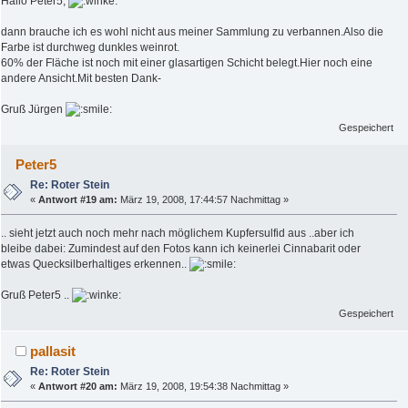
Hallo Peter5,
dann brauche ich es wohl nicht aus meiner Sammlung zu verbannen.Also die
Farbe ist durchweg dunkles weinrot.
60% der Fläche ist noch mit einer glasartigen Schicht belegt.Hier noch eine
andere Ansicht.Mit besten Dank-
Gruß Jürgen
Gespeichert
Peter5
Re: Roter Stein
«
Antwort #19 am:
März 19, 2008, 17:44:57 Nachmittag »
.. sieht jetzt auch noch mehr nach möglichem Kupfersulfid aus ..aber ich
bleibe dabei: Zumindest auf den Fotos kann ich keinerlei Cinnabarit oder
etwas Quecksilberhaltiges erkennen..
Gruß Peter5 ..
Gespeichert
pallasit
Re: Roter Stein
«
Antwort #20 am:
März 19, 2008, 19:54:38 Nachmittag »