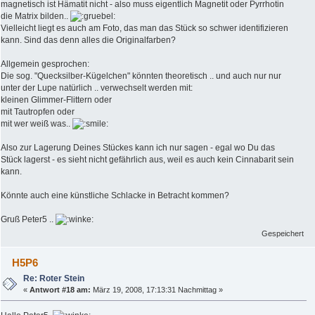
magnetisch ist Hämatit nicht - also muss eigentlich Magnetit oder Pyrrhotin
die Matrix bilden..
Vielleicht liegt es auch am Foto, das man das Stück so schwer identifizieren
kann. Sind das denn alles die Originalfarben?
Allgemein gesprochen:
Die sog. "Quecksilber-Kügelchen" könnten theoretisch .. und auch nur nur
unter der Lupe natürlich .. verwechselt werden mit:
kleinen Glimmer-Flittern oder
mit Tautropfen oder
mit wer weiß was..
Also zur Lagerung Deines Stückes kann ich nur sagen - egal wo Du das
Stück lagerst - es sieht nicht gefährlich aus, weil es auch kein Cinnabarit sein
kann.
Könnte auch eine künstliche Schlacke in Betracht kommen?
Gruß Peter5 ..
Gespeichert
H5P6
Re: Roter Stein
«
Antwort #18 am:
März 19, 2008, 17:13:31 Nachmittag »