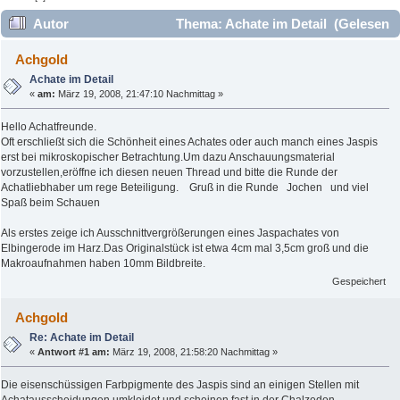
Autor
Thema: Achate im Detail (Gelesen
38387 mal)
Achgold
Achate im Detail
«
am:
März 19, 2008, 21:47:10 Nachmittag »
Hello Achatfreunde.
Oft erschließt sich die Schönheit eines Achates oder auch manch eines Jaspis
erst bei mikroskopischer Betrachtung.Um dazu Anschauungsmaterial
vorzustellen,eröffne ich diesen neuen Thread und bitte die Runde der
Achatliebhaber um rege Beteiligung. Gruß in die Runde Jochen und viel
Spaß beim Schauen
Als erstes zeige ich Ausschnittvergrößerungen eines Jaspachates von
Elbingerode im Harz.Das Originalstück ist etwa 4cm mal 3,5cm groß und die
Makroaufnahmen haben 10mm Bildbreite.
Gespeichert
Achgold
Re: Achate im Detail
«
Antwort #1 am:
März 19, 2008, 21:58:20 Nachmittag »
Die eisenschüssigen Farbpigmente des Jaspis sind an einigen Stellen mit