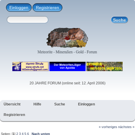
Einloggen
Registrieren
20 JAHRE FORUM (online seit: 12. April 2006)
Übersicht
Hilfe
Suche
Einloggen
Registrieren
« vorheriges
nächstes »
Seiten: [
1
]
2
3
4
5
6
Nach unten