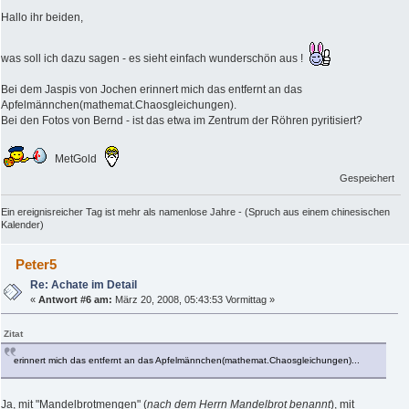
Hallo ihr beiden,
was soll ich dazu sagen - es sieht einfach wunderschön aus !
Bei dem Jaspis von Jochen erinnert mich das entfernt an das
Apfelmännchen(mathemat.Chaosgleichungen).
Bei den Fotos von Bernd - ist das etwa im Zentrum der Röhren pyritisiert?
MetGold
Gespeichert
Ein ereignisreicher Tag ist mehr als namenlose Jahre - (Spruch aus einem chinesischen
Kalender)
Peter5
Re: Achate im Detail
«
Antwort #6 am:
März 20, 2008, 05:43:53 Vormittag »
Zitat
erinnert mich das entfernt an das Apfelmännchen(mathemat.Chaosgleichungen)...
Ja, mit "Mandelbrotmengen" (
nach dem Herrn Mandelbrot benannt
), mit