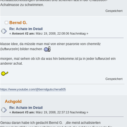
Achatausscheidungen umkleidet und scheinen fast in der Chalzedon-
Achatmasse zu schwimmen.
Gespeichert
Bernd G.
Re: Achate im Detail
«
Antwort #2 am:
März 19, 2008, 22:08:06 Nachmittag »
klasse idee, da müsste man mal von einer psaronie von chemnitz
(luftwurzeln) bilder machen
morgen, mal sehen ob ich da was hin bekomme.ist ja in jeder luftwurzel ein
anderer achat.
Gespeichert
https://www.youtube.com/@berndgutschera605
Achgold
Re: Achate im Detail
«
Antwort #3 am:
März 19, 2008, 22:37:13 Nachmittag »
Genau daran habe ich gedacht Bernd G. ,die meist achatisierten