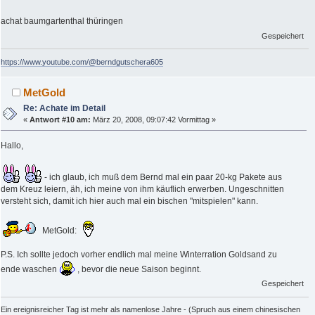
achat baumgartenthal thüringen
Gespeichert
https://www.youtube.com/@berndgutschera605
MetGold
Re: Achate im Detail
«
Antwort #10 am:
März 20, 2008, 09:07:42 Vormittag »
Hallo,
- ich glaub, ich muß dem Bernd mal ein paar 20-kg Pakete aus
dem Kreuz leiern, äh, ich meine von ihm käuflich erwerben. Ungeschnitten
versteht sich, damit ich hier auch mal ein bischen "mitspielen" kann.
MetGold:
P.S. Ich sollte jedoch vorher endlich mal meine Winterration Goldsand zu
ende waschen
, bevor die neue Saison beginnt.
Gespeichert
Ein ereignisreicher Tag ist mehr als namenlose Jahre - (Spruch aus einem chinesischen