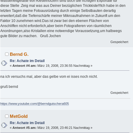
Wasserleitgefäße von Kieselhölzern sind doch die richtigen Exponate für
diese Stelle .Zeig mal was aus Deiner bezüglichen Trickkiste!!!Ich habe in den
letzten Tagen meine Fotoausrüstung durch einige Selbstbauten derartig
erweitert,daß die Tiefenschärfe meiner Mikroaufnahmen in Zukunft um den
Faktor 10 zunehmen wird.Das ist zwar bei den ebenen Flächen von
Anschliffen nicht erforderlich,aber beim Fotografieren von räumlichen
Anordnungen,also Kristallen eine notwendige Voraussetzung,um halbwegs
gute Bilder zu machen. Gruß Jochen
Gespeichert
Bernd G.
Re: Achate im Detail
«
Antwort #4 am:
März 19, 2008, 23:36:55 Nachmittag »
na ich versuchs mal, aber das gelbe vom ei isses noch nicht.
gruß bernd
Gespeichert
https://www.youtube.com/@berndgutschera605
MetGold
Re: Achate im Detail
«
Antwort #5 am:
März 19, 2008, 23:46:21 Nachmittag »