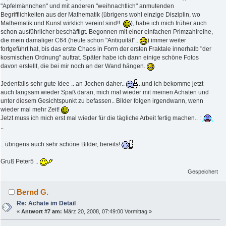
"Apfelmännchen" und mit anderen "weihnachtlich" anmutenden
Begrifflichkeiten aus der Mathematik (übrigens wohl einzige Disziplin, wo
Mathematik und Kunst wirklich vereint sind!!
), habe ich mich früher auch
schon ausführlicher beschäftigt. Begonnen mit einer einfachen Primzahlreihe,
die mein damaliger C64 (heute schon "Antiquität"..
) immer weiter
fortgeführt hat, bis das erste Chaos in Form der ersten Fraktale innerhalb "der
kosmischen Ordnung" auftrat. Später habe ich dann einige schöne Fotos
davon erstellt, die bei mir noch an der Wand hängen.
Jedenfalls sehr gute Idee .. an Jochen daher..
..und ich bekomme jetzt
auch langsam wieder Spaß daran, mich mal wieder mit meinen Achaten und
unter diesem Gesichtspunkt zu befassen.. Bilder folgen irgendwann, wenn
wieder mal mehr Zeit!
Jetzt muss ich mich erst mal wieder für die tägliche Arbeit fertig machen.. :
..
.. übrigens auch sehr schöne Bilder, bereits!
Gruß Peter5 ..
Gespeichert
Bernd G.
Re: Achate im Detail
«
Antwort #7 am:
März 20, 2008, 07:49:00 Vormittag »