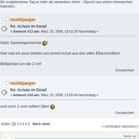
Ein ereignisreicher Tag ist mehr als namenlose Jahre - (Spruch aus einem chinesischen
Kalender)
moldijaeger
Re: Achate im Detail
«
Antwort #13 am:
März 20, 2008, 13:02:25 Nachmittag »
Hallo Sammelgemeinde
!
Hier mal ein paar Details von einem Achat aus den alten Elbeschottern!
Bildgrößen um die 2 cm!
Gespeichert
moldijaeger
Re: Achate im Detail
«
Antwort #14 am:
März 20, 2008, 13:05:49 Nachmittag »
und noch 2 vom selben Stein
Gespeichert
Seiten: [
1
]
2
3
4
5
6
Nach oben
« vorheriges
nächstes »
Gehe zu: