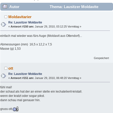
Autor
Thema: Lausitzer Moldavite
(Gelesen 235910 mal)
Moldavitarier
Re: Lausitzer Moldavite
«
Antwort #150 am:
Januar 29, 2010, 03:12:25 Vormittag »
einfach mal wieder was fürs Auge (Moldavit aus Ottendorf)...
Abmessungen (mm) 16,5 x 12,2 x 7,5
Masse (g) 1,53
Gespeichert
ott
Re: Lausitzer Moldavite
«
Antwort #151 am:
Januar 29, 2010, 06:48:20 Vormittag »
fühl mal!
der schaut als hat der an einer stelle ein lechatelierit-kristall.
wenn der kratzt oder sogar pikst.
dann schau mal genauer hin.
gruss ott