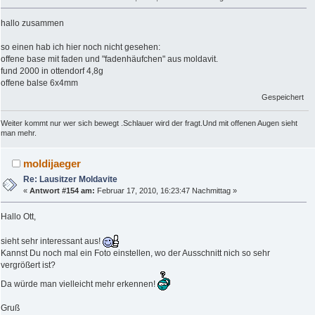
hallo zusammen
so einen hab ich hier noch nicht gesehen:
offene base mit faden und "fadenhäufchen" aus moldavit.
fund 2000 in ottendorf 4,8g
offene balse 6x4mm
Gespeichert
Weiter kommt nur wer sich bewegt .Schlauer wird der fragt.Und mit offenen Augen sieht
man mehr.
moldijaeger
Re: Lausitzer Moldavite
«
Antwort #154 am:
Februar 17, 2010, 16:23:47 Nachmittag »
Hallo Ott,
sieht sehr interessant aus!
Kannst Du noch mal ein Foto einstellen, wo der Ausschnitt nich so sehr
vergrößert ist?
Da würde man vielleicht mehr erkennen!
Gruß