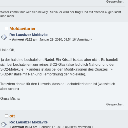
Gespeichert
Weiter kommt nur wer sich bewegt .Schlauer wird der fragt.Und mit offenen Augen sieht
man mehr.
Moldavitarier
Re: Lausitzer Moldavite
«
Antwort #152 am:
Januar 29, 2010, 09:54:16 Vormittag »
Hallo Ott,
ja der hat eine Lechatelierit-
Nadel
. Ein Kristall ist das aber nicht. Es handelt
sich bei Lechatelierit um reines SiO2-Glas (also lediglich Nahordnung der
SiO2-Moleküle => anders ist das bei den Modifikationen des Quarzes =>
SiO2-Kristalle mit Nah-und Fernordnung der Moleküle).
Trotzdem danke für den Hinweis, dass da Lechatelierit dran ist (wusste ich
aber schon)
Gruss Micha
Gespeichert
ott
Re: Lausitzer Moldavite
«
Antwort #153 am:
Februar 17, 2010, 06:58:49 Vormittag »