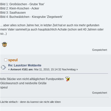
Bild 1: Großräschen - Grube 'Ilse'
Bild 2: Klein-Koschen - Acker
Bild 3: Saalhausen
Bild 4: Buchwäldchen - Kiesgrube 'Ziegelwerk'
... aber alles schon Jahre her, in letzter Zeit hat er auch nix mehr gefunden
mein Vater sammelt ja auch hauptsächlich Achate (schon seit 40 Jahren oder
so...)
Gespeichert
speul
Re: Lausitzer Moldavite
«
Antwort #161 am:
Mai 11, 2010, 15:14:32 Nachmittag »
tolle Stücke von nicht alltäglichen Fundpunkten
Glückwunsch und neidvolle Grüße
speul
Gespeichert
Lächle einfach - denn du kannst sie nicht alle töten