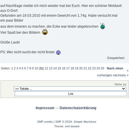
auf Nachfrage melde ich mich wieder mal bei Euch. Hier ein schöner Moldavit
aus O-Dorf.
Gefunden am 18.03.2010 mit einem Gewicht von 1,74g. Habe versucht mal
ein paar Bilder
aus dem inneren zu machen, die Ecke war leider abgebrochen
Viel Spaß bei den Bildern
Grüße Laubi
PS: Wer nicht sucht der nicht findet
Gespeichert
Seiten:
1
2
3
4
5
6
7
8
9
10
[
11
]
12
13
14
15
16
17
18
19
20
21
22
23
24
25
Nach oben
«
vorheriges
nächstes »
Gehe zu:
Impressum
---
Datenschutzerklärung
SMF-credits
|
SMF © 2026
,
Simple Machines
Theme:
smf destek