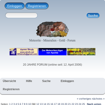
Einloggen
Registrieren
20 JAHRE FORUM (online seit: 12. April 2006)
Übersicht
Hilfe
Suche
Einloggen
Registrieren
« vorheriges
nächstes »
Seiten:
1
2
3
4
5
6
7
8
9
10
[
11
]
12
13
14
15
16
17
18
19
20
21
22
23
24
25
Nach unten