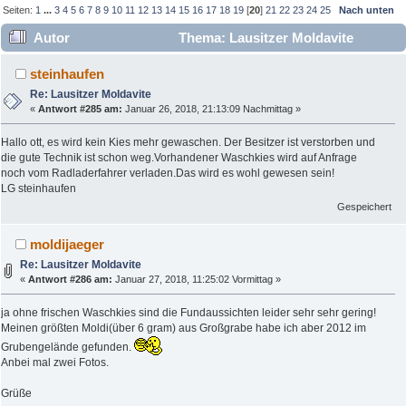
Seiten:
1
...
3
4
5
6
7
8
9
10
11
12
13
14
15
16
17
18
19
[
20
]
21
22
23
24
25
Nach unten
Autor
Thema: Lausitzer Moldavite
(Gelesen 236070 mal)
steinhaufen
Re: Lausitzer Moldavite
«
Antwort #285 am:
Januar 26, 2018, 21:13:09 Nachmittag »
Hallo ott, es wird kein Kies mehr gewaschen. Der Besitzer ist verstorben und
die gute Technik ist schon weg.Vorhandener Waschkies wird auf Anfrage
noch vom Radladerfahrer verladen.Das wird es wohl gewesen sein!
LG steinhaufen
Gespeichert
moldijaeger
Re: Lausitzer Moldavite
«
Antwort #286 am:
Januar 27, 2018, 11:25:02 Vormittag »
ja ohne frischen Waschkies sind die Fundaussichten leider sehr sehr gering!
Meinen größten Moldi(über 6 gram) aus Großgrabe habe ich aber 2012 im
Grubengelände gefunden.
Anbei mal zwei Fotos.
Grüße