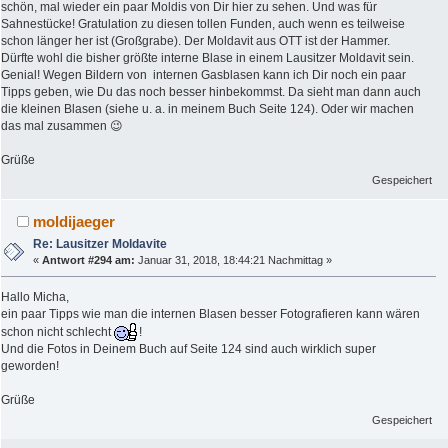
schön, mal wieder ein paar Moldis von Dir hier zu sehen. Und was für
Sahnestücke! Gratulation zu diesen tollen Funden, auch wenn es teilweise
schon länger her ist (Großgrabe). Der Moldavit aus OTT ist der Hammer.
Dürfte wohl die bisher größte interne Blase in einem Lausitzer Moldavit sein.
Genial! Wegen Bildern von internen Gasblasen kann ich Dir noch ein paar
Tipps geben, wie Du das noch besser hinbekommst. Da sieht man dann auch
die kleinen Blasen (siehe u. a. in meinem Buch Seite 124). Oder wir machen
das mal zusammen 😉
Grüße
Gespeichert
moldijaeger
Re: Lausitzer Moldavite
«
Antwort #294 am:
Januar 31, 2018, 18:44:21 Nachmittag »
Hallo Micha,
ein paar Tipps wie man die internen Blasen besser Fotografieren kann wären
schon nicht schlecht
!
Und die Fotos in Deinem Buch auf Seite 124 sind auch wirklich super
geworden!
Grüße
Gespeichert