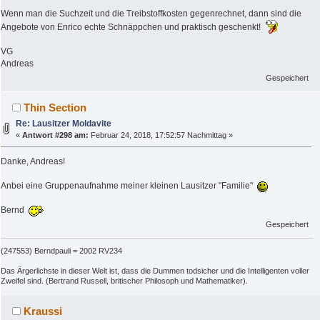
Wenn man die Suchzeit und die Treibstoffkosten gegenrechnet, dann sind die
Angebote von Enrico echte Schnäppchen und praktisch geschenkt!
VG
Andreas
Gespeichert
Thin Section
Re: Lausitzer Moldavite
«
Antwort #298 am:
Februar 24, 2018, 17:52:57 Nachmittag »
Danke, Andreas!
Anbei eine Gruppenaufnahme meiner kleinen Lausitzer "Familie"
Bernd
Gespeichert
(247553) Berndpauli = 2002 RV234
Das Ärgerlichste in dieser Welt ist, dass die Dummen todsicher und die Intelligenten voller
Zweifel sind. (Bertrand Russell, britischer Philosoph und Mathematiker).
Kraussi