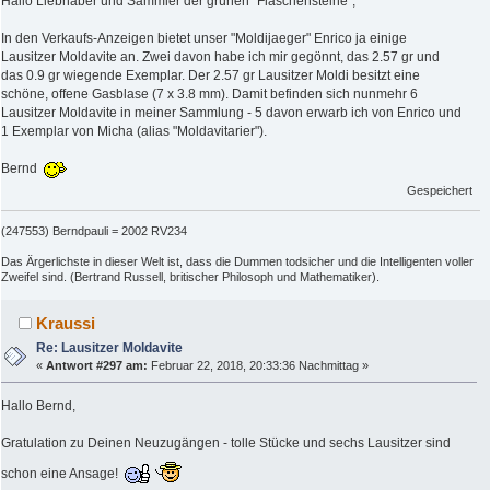
Hallo Liebhaber und Sammler der grünen "Flaschensteine",
In den Verkaufs-Anzeigen bietet unser "Moldijaeger" Enrico ja einige
Lausitzer Moldavite an. Zwei davon habe ich mir gegönnt, das 2.57 gr und
das 0.9 gr wiegende Exemplar. Der 2.57 gr Lausitzer Moldi besitzt eine
schöne, offene Gasblase (7 x 3.8 mm). Damit befinden sich nunmehr 6
Lausitzer Moldavite in meiner Sammlung - 5 davon erwarb ich von Enrico und
1 Exemplar von Micha (alias "Moldavitarier").
Bernd
Gespeichert
(247553) Berndpauli = 2002 RV234
Das Ärgerlichste in dieser Welt ist, dass die Dummen todsicher und die Intelligenten voller
Zweifel sind. (Bertrand Russell, britischer Philosoph und Mathematiker).
Kraussi
Re: Lausitzer Moldavite
«
Antwort #297 am:
Februar 22, 2018, 20:33:36 Nachmittag »
Hallo Bernd,
Gratulation zu Deinen Neuzugängen - tolle Stücke und sechs Lausitzer sind
schon eine Ansage!