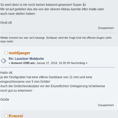
So weit oben is mir noch keiner bekannt gewesen! Super 👍
Mir ist auf gefallen das die von der oberen Abbau kannte öfter matte oder
auch raue stellen haben.
Gruß ott
Gespeichert
Weiter kommt nur wer sich bewegt .Schlauer wird der fragt.Und mit offenen Augen sieht
man mehr.
moldijaeger
Re: Lausitzer Moldavite
«
Antwort #290 am:
Januar 27, 2018, 16:30:39 Nachmittag »
Hallo ott,
ja der Großgraber hat eine offene Gasblase von 11 mm und eine
eingeschlossene von 5 mm Größe!
Auch die Grübchenskulptur vor der Eiszeitlichen Umlagerung ist teilweise
noch gut zu erkennen!
Grüße
Gespeichert
Kraussi