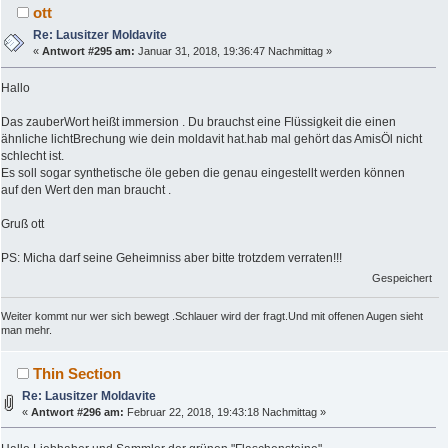
ott
Re: Lausitzer Moldavite
«
Antwort #295 am:
Januar 31, 2018, 19:36:47 Nachmittag »
Hallo
Das zauberWort heißt immersion . Du brauchst eine Flüssigkeit die einen
ähnliche lichtBrechung wie dein moldavit hat.hab mal gehört das AmisÖl nicht
schlecht ist.
Es soll sogar synthetische öle geben die genau eingestellt werden können
auf den Wert den man braucht .
Gruß ott
PS: Micha darf seine Geheimniss aber bitte trotzdem verraten!!!
Gespeichert
Weiter kommt nur wer sich bewegt .Schlauer wird der fragt.Und mit offenen Augen sieht
man mehr.
Thin Section
Re: Lausitzer Moldavite
«
Antwort #296 am:
Februar 22, 2018, 19:43:18 Nachmittag »