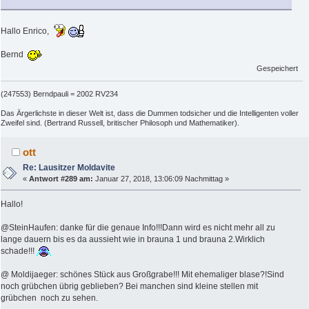
Hallo Enrico,
Bernd
Gespeichert
(247553) Berndpauli = 2002 RV234
Das Ärgerlichste in dieser Welt ist, dass die Dummen todsicher und die Intelligenten voller
Zweifel sind. (Bertrand Russell, britischer Philosoph und Mathematiker).
ott
Re: Lausitzer Moldavite
«
Antwort #289 am:
Januar 27, 2018, 13:06:09 Nachmittag »
Hallo!
@SteinHaufen: danke für die genaue Info!!!Dann wird es nicht mehr all zu
lange dauern bis es da aussieht wie in brauna 1 und brauna 2.Wirklich
schade!!!
@ Moldijaeger: schönes Stück aus Großgrabe!!! Mit ehemaliger blase?!Sind
noch grübchen übrig geblieben? Bei manchen sind kleine stellen mit
grübchen noch zu sehen.