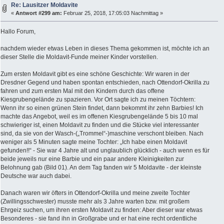
Re: Lausitzer Moldavite
«
Antwort #299 am:
Februar 25, 2018, 17:05:03 Nachmittag »
Hallo Forum,
nachdem wieder etwas Leben in dieses Thema gekommen ist, möchte ich an
dieser Stelle die Moldavit-Funde meiner Kinder vorstellen.
Zum ersten Moldavit gibt es eine schöne Geschichte: Wir waren in der
Dresdner Gegend und haben spontan entschieden, nach Ottendorf-Okrilla zu
fahren und zum ersten Mal mit den Kindern durch das offene
Kiesgrubengelände zu spazieren. Vor Ort sagte ich zu meinen Töchtern:
Wenn ihr so einen grünen Stein findet, dann bekommt ihr zehn Barbies! Ich
machte das Angebot, weil es im offenen Kiesgrubengelände 5 bis 10 mal
schwieriger ist, einen Moldavit zu finden und die Stücke viel interessanter
sind, da sie von der Wasch-(„Trommel“-)maschine verschont bleiben. Nach
weniger als 5 Minuten sagte meine Tochter: „Ich habe einen Moldavit
gefunden!!“ - Sie war 4 Jahre alt und unglaublich glücklich - auch wenn es für
beide jeweils nur eine Barbie und ein paar andere Kleinigkeiten zur
Belohnung gab (Bild 01). An dem Tag fanden wir 5 Moldavite - der kleinste
Deutsche war auch dabei.
Danach waren wir öfters in Ottendorf-Okrilla und meine zweite Tochter
(Zwillingsschwester) musste mehr als 3 Jahre warten bzw. mit großem
Ehrgeiz suchen, um ihren ersten Moldavit zu finden: Aber dieser war etwas
Besonderes - sie fand ihn in Großgrabe und er hat eine recht ordentliche