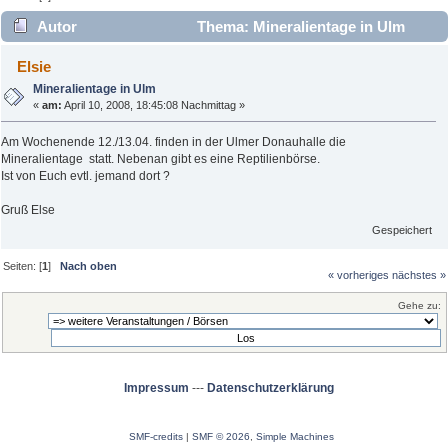
Autor
Thema: Mineralientage in Ulm
(Gelesen 2817 mal)
Elsie
Mineralientage in Ulm
«
am:
April 10, 2008, 18:45:08 Nachmittag »
Am Wochenende 12./13.04. finden in der Ulmer Donauhalle die
Mineralientage statt. Nebenan gibt es eine Reptilienbörse.
Ist von Euch evtl. jemand dort ?
Gruß Else
Gespeichert
Seiten: [
1
]
Nach oben
« vorheriges
nächstes »
Gehe zu:
Impressum
---
Datenschutzerklärung
SMF-credits
|
SMF © 2026
,
Simple Machines