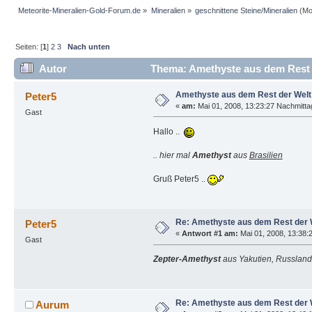
Meteorite-Mineralien-Gold-Forum.de
»
Mineralien
»
geschnittene Steine/Mineralien
(Mo
Seiten: [
1
]
2
3
Nach unten
Autor
Thema: Amethyste aus dem Rest 
Amethyste aus dem Rest der Welt
Peter5
«
am:
Mai 01, 2008, 13:23:27 Nachmitta
Gast
Hallo ..
.. hier mal
Amethyst
aus
Brasilien
Gruß Peter5 ..
Re: Amethyste aus dem Rest der 
Peter5
«
Antwort #1 am:
Mai 01, 2008, 13:38:
Gast
Zepter-Amethyst
aus Yakutien, Russland 
Re: Amethyste aus dem Rest der 
Aurum