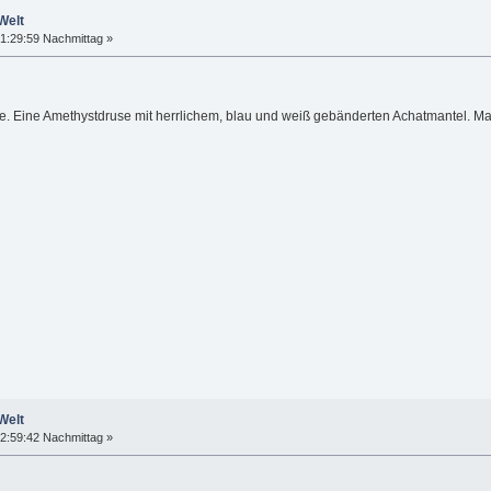
Welt
1:29:59 Nachmittag »
 Eine Amethystdruse mit herrlichem, blau und weiß gebänderten Achatmantel. Man 
Welt
2:59:42 Nachmittag »