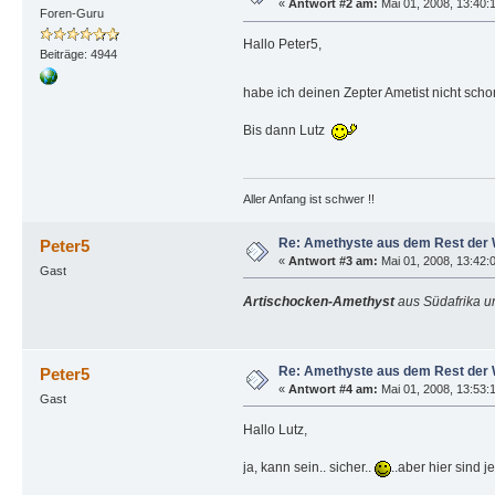
«
Antwort #2 am:
Mai 01, 2008, 13:40:
Foren-Guru
Hallo Peter5,
Beiträge: 4944
habe ich deinen Zepter Ametist nicht sc
Bis dann Lutz
Aller Anfang ist schwer !!
Re: Amethyste aus dem Rest der 
Peter5
«
Antwort #3 am:
Mai 01, 2008, 13:42:
Gast
Artischocken-Amethyst
aus Südafrika 
Re: Amethyste aus dem Rest der 
Peter5
«
Antwort #4 am:
Mai 01, 2008, 13:53:
Gast
Hallo Lutz,
ja, kann sein.. sicher..
..aber hier sind 