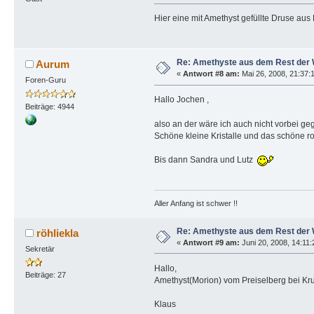
Hier eine mit Amethyst gefüllte Druse a
Re: Amethyste aus dem Rest der 
Aurum
«
Antwort #8 am:
Mai 26, 2008, 21:37:
Foren-Guru
Hallo Jochen ,
Beiträge: 4944
also an der wäre ich auch nicht vorbei ge
Schöne kleine Kristalle und das schöne rot
Bis dann Sandra und Lutz
Aller Anfang ist schwer !!
Re: Amethyste aus dem Rest der 
röhliekla
«
Antwort #9 am:
Juni 20, 2008, 14:11
Sekretär
Hallo,
Beiträge: 27
Amethyst(Morion) vom Preiselberg bei Kr
Klaus