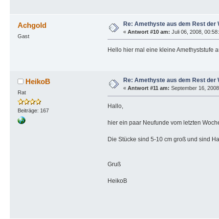
Re: Amethyste aus dem Rest der 
Achgold
«
Antwort #10 am:
Juli 06, 2008, 00:58
Gast
Hello hier mal eine kleine Amethyststufe
Re: Amethyste aus dem Rest der 
HeikoB
«
Antwort #11 am:
September 16, 2008,
Rat
Hallo,
Beiträge: 167
hier ein paar Neufunde vom letzten Woc
Die Stücke sind 5-10 cm groß und sind H
Gruß
HeikoB