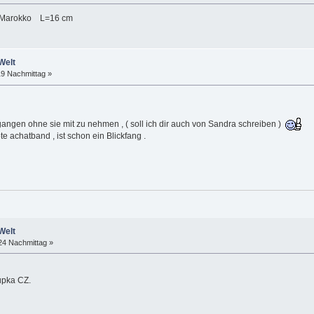
us Marokko L=16 cm
Welt
19 Nachmittag »
gangen ohne sie mit zu nehmen , ( soll ich dir auch von Sandra schreiben )
e achatband , ist schon ein Blickfang .
Welt
:24 Nachmittag »
upka CZ.