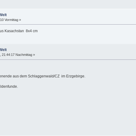
Welt
:10 Vormittag »
 aus Kasachstan 8x4 cm
Welt
 21:44:17 Nachmittag »
henende aus dem Schlaggenwald/CZ im Erzgebirge.
aldenfunde.