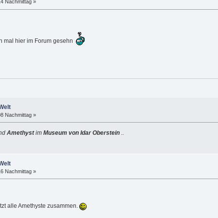
14 Nachmittag »
hon mal hier im Forum gesehn
Welt
08 Nachmittag »
und
Amethyst
im
Museum von Idar Oberstein
..
Welt
16 Nachmittag »
jetzt alle Amethyste zusammen.