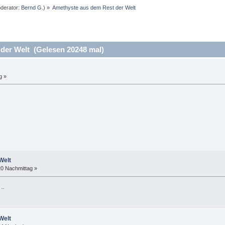
derator:
Bernd G.
) »
Amethyste aus dem Rest der Welt
der Welt (Gelesen 20248 mal)
g »
Welt
20 Nachmittag »
..
Welt