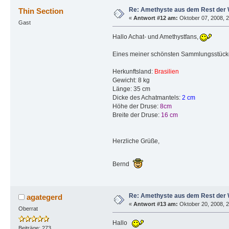
Re: Amethyste aus dem Rest der 
Thin Section
«
Antwort #12 am:
Oktober 07, 2008, 2
Gast
Hallo Achat- und Amethystfans,
Eines meiner schönsten Sammlungsstücke.
Herkunftsland:
Brasilien
Gewicht: 8 kg
Länge: 35 cm
Dicke des Achatmantels:
2 cm
Höhe der Druse:
8cm
Breite der Druse:
16 cm
Herzliche Grüße,
Bernd
Re: Amethyste aus dem Rest der 
agategerd
«
Antwort #13 am:
Oktober 20, 2008, 2
Oberrat
Hallo
Beiträge: 273