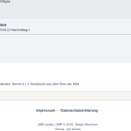
Artigas
Welt
3:04:13 Nachmittag »
derator:
Bernd G.
) »
Amethyste aus dem Rest der Welt
Impressum
---
Datenschutzerklärung
SMF-credits
|
SMF © 2026
,
Simple Machines
Theme:
smf destek