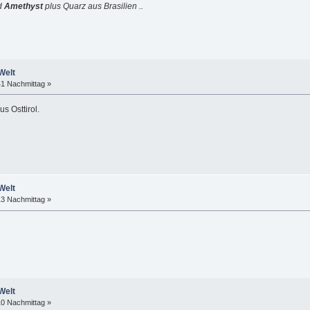
d
Amethyst
plus Quarz aus Brasilien ..
Welt
41 Nachmittag »
s Osttirol.
Welt
13 Nachmittag »
Welt
10 Nachmittag »