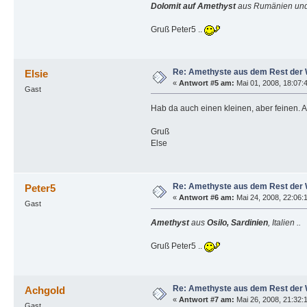
Dolomit auf Amethyst
aus Rumänien un
Gruß Peter5 ..
Re: Amethyste aus dem Rest der 
Elsie
«
Antwort #5 am:
Mai 01, 2008, 18:07:
Gast
Hab da auch einen kleinen, aber feinen. Au
Gruß
Else
Re: Amethyste aus dem Rest der 
Peter5
«
Antwort #6 am:
Mai 24, 2008, 22:06:
Gast
Amethyst
aus
Osilo, Sardinien
, Italien ..
Gruß Peter5 ..
Re: Amethyste aus dem Rest der 
Achgold
«
Antwort #7 am:
Mai 26, 2008, 21:32:
Gast