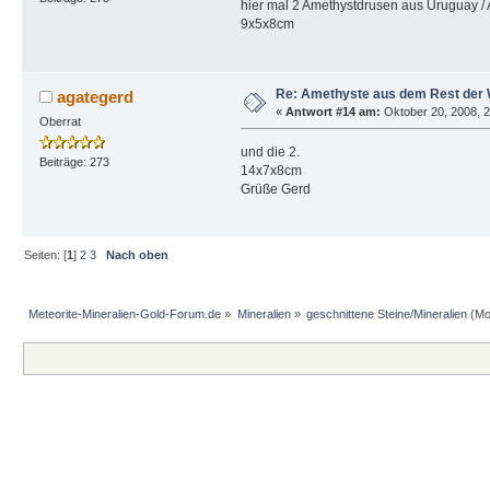
hier mal 2 Amethystdrusen aus Uruguay / 
9x5x8cm
Re: Amethyste aus dem Rest der 
agategerd
«
Antwort #14 am:
Oktober 20, 2008, 2
Oberrat
und die 2.
Beiträge: 273
14x7x8cm
Grüße Gerd
Seiten: [
1
]
2
3
Nach oben
Meteorite-Mineralien-Gold-Forum.de
»
Mineralien
»
geschnittene Steine/Mineralien
(Mo