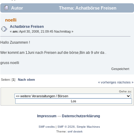
Autor
Thema: Achatbörse Freisen
(Gelesen 2754 mal)
noelli
Achatbörse Freisen
«
am:
April 30, 2008, 21:09:45 Nachmittag »
Hallo Zusammen !
Wer kommt am 1Juni nach Freisen auf die börse,Bin ab 9 uhr da .
gruss noelli
Gespeichert
Seiten: [
1
]
Nach oben
« vorheriges
nächstes »
Gehe zu:
Impressum
---
Datenschutzerklärung
SMF-credits
|
SMF © 2026
,
Simple Machines
Theme:
smf destek