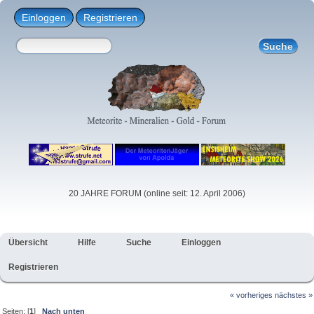
Einloggen
Registrieren
20 JAHRE FORUM (online seit: 12. April 2006)
Übersicht
Hilfe
Suche
Einloggen
Registrieren
« vorheriges
nächstes »
Seiten: [
1
]
Nach unten