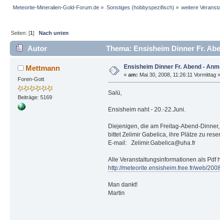
Meteorite-Mineralien-Gold-Forum.de
»
Sonstiges (hobbyspezifisch)
»
weitere Veranst
Seiten: [
1
]
Nach unten
Autor
Thema: Ensisheim Dinner Fr. Abe
Ensisheim Dinner Fr. Abend - Anm
Mettmann
«
am:
Mai 30, 2008, 11:26:11 Vormittag 
Foren-Gott
Salü,
Beiträge: 5169
Ensisheim naht - 20.-22.Juni.
Diejenigen, die am Freitag-Abend-Dinner,
bittet Zelimir Gabelica, ihre Plätze zu res
E-mail: Zelimir.Gabelica@uha.fr
Alle Veranstaltungsinformationen als Pdf h
http://meteorite.ensisheim.free.fr/web/2
Man dankt!
Martin