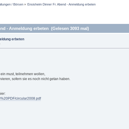
altungen / Börsen
»
Ensisheim Dinner Fr. Abend - Anmeldung erbeten
nd - Anmeldung erbeten (Gelesen 3093 mal)
eldung erbeten
»
 ein must, teilnehmen wollen,
ervieren, sofern sie es noch nicht getan haben.
ier:
008%20PDF/circular2008.pdf