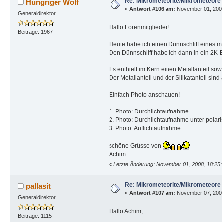
Re: Mikrometeorite/Mikrometeore
Hungriger Wolf
«
Antwort #106 am:
November 01, 2008
Generaldirektor
Hallo Forenmitglieder!
Beiträge: 1967
Heute habe ich einen Dünnschliff eines m
Den Dünnschliff habe ich dann in ein 2K-E
Es enthielt
im Kern
einen Metallanteil sowi
Der Metallanteil und der Silikatanteil sin
Einfach Photo anschauen!
1. Photo: Durchlichtaufnahme
2. Photo: Durchlichtaufnahme unter polari
3. Photo: Auflichtaufnahme
schöne Grüsse von
Achim
«
Letzte Änderung: November 01, 2008, 18:25:
Re: Mikrometeorite/Mikrometeore
pallasit
«
Antwort #107 am:
November 07, 2008
Generaldirektor
Hallo Achim,
Beiträge: 1115