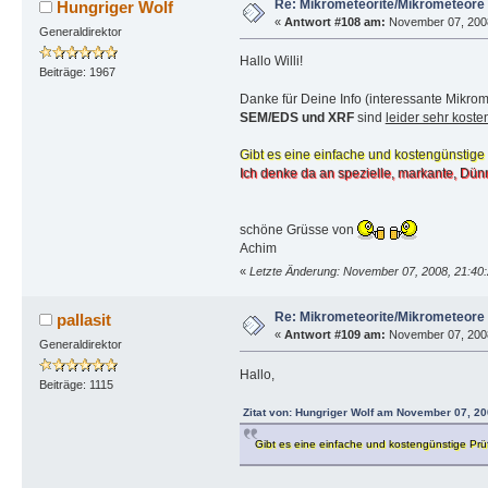
Re: Mikrometeorite/Mikrometeore
Hungriger Wolf
«
Antwort #108 am:
November 07, 2008
Generaldirektor
Hallo Willi!
Beiträge: 1967
Danke für Deine Info (interessante Mikro
SEM/EDS und XRF
sind
leider sehr kost
Gibt es eine einfache und kostengünstige
Ich denke da an spezielle, markante, Dünn
schöne Grüsse von
Achim
«
Letzte Änderung: November 07, 2008, 21:40:
Re: Mikrometeorite/Mikrometeore
pallasit
«
Antwort #109 am:
November 07, 2008
Generaldirektor
Hallo,
Beiträge: 1115
Zitat von: Hungriger Wolf am November 07, 20
Gibt es eine einfache und kostengünstige Prü