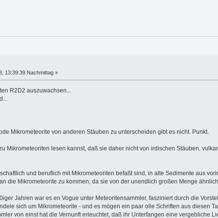
, 13:39:39 Nachmittag »
eiten R2D2 auszuwachsen...
...
thode Mikrometeorite von anderen Stäuben zu unterscheiden gibt es nicht. Punkt.
n zu Mikrometeoriten lesen kannst, daß sie daher nicht von irdischen Stäuben, vul
schaftlich und beruflich mit Mikrometeoriten befaßt sind, in alte Sedimente aus vo
n die Mikrometeorite zu kommen, da sie von der unendlich großen Menge ähnliche
70iger Jahren war es en Vogue unter Meteoritensammler, fasziniert durch die Vorstel
le sich um Mikrometeorite - und es mögen ein paar olle Schriften aus diesen Tagen
mmler von einst hat die Vernunft erleuchtet, daß ihr Unterfangen eine vergebliche 