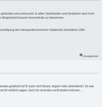
n gefunden und untersucht. In alten Sedimenten und Gesteinen sind noch
ine Möglichkeit bessere Konzentrate zu bekommen.
rücksichtigung des mesoproterozoischen Satakunta-Sandsteins (SW-
Gespeichert
rade gelatscht ist! Er kann sich freuen, ärgern oder lamentieren. Es war
dir wirklich sagen. Auch Du wirst dies nicht ändern können ...