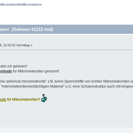
Mikrometeorite/Mikrometeore
eore (Gelesen 91212 mal)
 11:53:02 Vormittag »
abe ich gelesen!
ethode
für Mikrometeoriten genannt!
alse spherical micrometeorite" z.B. keine Querschliffe von echten Mikrometeoriten u
 von "mikrometeoritenverdächtigen Material" u.U. eine Schalenstruktur auch mit ein
hode
für Mikrometeoriten?