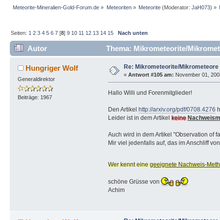
Meteorite-Mineralien-Gold-Forum.de
»
Meteoriten
»
Meteorite
(Moderator:
JaH073
) »
Seiten:
1
2
3
4
5
6
7
[
8
]
9
10
11
12
13
14
15
Nach unten
Autor
Thema: Mikrometeorite/Mikromet
Re: Mikrometeorite/Mikrometeore
Hungriger Wolf
«
Antwort #105 am:
November 01, 2008,
Generaldirektor
Hallo Willi und Forenmitglieder!
Beiträge: 1967
Den Artikel
http://arxiv.org/pdf/0708.4276
h
Leider ist in dem Artikel
keine
Nachweism
Auch wird in dem Artikel "Observation of f
Mir viel jedenfalls auf, das im Anschliff
Wer kennt eine
geeignete Nachweis-Met
schöne Grüsse von
Achim