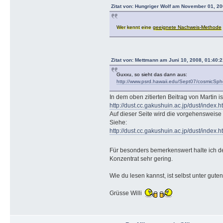
Zitat von: Hungriger Wolf am November 01, 20
Wer kennt eine
geeignete Nachweis-Methode
Zitat von: Mettmann am Juni 10, 2008, 01:40:2
Guxxu, so sieht das dann aus:
http://www.psrd.hawaii.edu/Sept07/cosmicSphe
In dem oben zitierten Beitrag von Martin is
http://dust.cc.gakushuin.ac.jp/dust/index.h
Auf dieser Seite wird die vorgehensweise
Siehe:
http://dust.cc.gakushuin.ac.jp/dust/index.h
Für besonders bemerkenswert halte ich de
Konzentrat sehr gering.
Wie du lesen kannst, ist selbst unter gu
Grüsse Willi