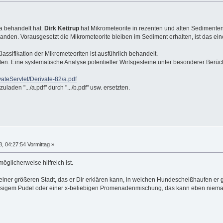
a behandelt hat.
Dirk Kettrup
hat Mikrometeorite in rezenten und alten Sedimente
anden. Vorausgesetzt die Mikrometeorite bleiben im Sediment erhalten, ist das e
assifikation der Mikrometeoriten ist ausführlich behandelt.
nten. Eine systematische Analyse potentieller Wirtsgesteine unter besonderer Be
vateServlet/Derivate-82/a.pdf
uladen ".../a.pdf" durch ".../b.pdf" usw. ersetzten.
 04:27:54 Vormittag »
möglicherweise hilfreich ist.
iner größeren Stadt, das er Dir erklären kann, in welchen Hundescheißhaufen er ge
ssigem Pudel oder einer x-beliebigen Promenadenmischung, das kann eben niemand 