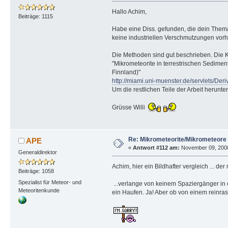
Hallo Achim,
Beiträge: 1115
Habe eine Diss. gefunden, die dein Them
keine industriellen Verschmutzungen vorh
Die Methoden sind gut beschrieben. Die Kl
"Mikrometeorite in terrestrischen Sedime
Finnland)"
http://miami.uni-muenster.de/servlets/Deri
Um die restlichen Teile der Arbeit herunterz
Grüsse Willi
Re: Mikrometeorite/Mikrometeore
APE
«
Antwort #112 am:
November 09, 2008,
Generaldirektor
Achim, hier ein Bildhafter vergleich ... der 
Beiträge: 1058
Spezialist für Meteor- und
...verlange von keinem Spaziergänger in e
Meteoritenkunde
ein Haufen. Ja! Aber ob von einem reinra