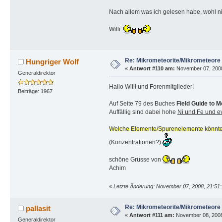
Nach allem was ich gelesen habe, wohl n
Willi
Re: Mikrometeorite/Mikrometeore
Hungriger Wolf
«
Antwort #110 am:
November 07, 2008
Generaldirektor
Hallo Willi und Forenmitglieder!
Beiträge: 1967
Auf Seite 79 des Buches
Field Guide to 
Auffällig sind dabei hohe
Ni und Fe und ev
Welche Elemente/Spurenelemente könnte
(Konzentrationen?)
schöne Grüsse von
Achim
«
Letzte Änderung: November 07, 2008, 21:51:
Re: Mikrometeorite/Mikrometeore
pallasit
«
Antwort #111 am:
November 08, 2008
Generaldirektor