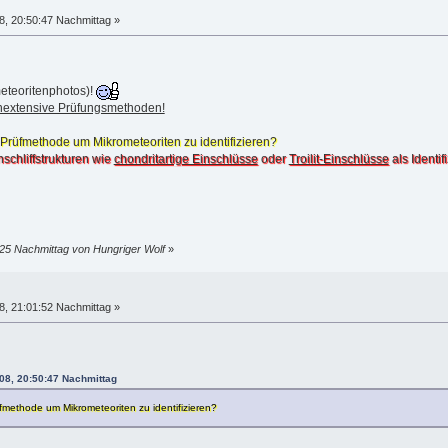
, 20:50:47 Nachmittag »
meteoritenphotos)!
enextensive Prüfungsmethoden!
 Prüfmethode um Mikrometeoriten zu identifizieren?
schliffstrukturen wie
chondritartige Einschlüsse
oder
Troilit-Einschlüsse
als Identif
25 Nachmittag von Hungriger Wolf
»
, 21:01:52 Nachmittag »
08, 20:50:47 Nachmittag
fmethode um Mikrometeoriten zu identifizieren?