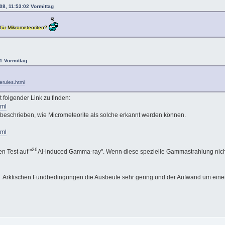
08, 11:53:02 Vormittag
für Mikrometeoriten?
1 Vormittag
rules.html
t folgender Link zu finden:
tml
 beschrieben, wie Micrometeorite als solche erkannt werden können.
tml
26
n Test auf "
Al-induced Gamma-ray". Wenn diese spezielle Gammastrahlung nicht 
ten Arktischen Fundbedingungen die Ausbeute sehr gering und der Aufwand um eine