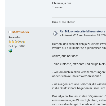
Ich mein ja nur ...
Thomas
Grau ist alle Theorie ...
Re: Mikrometeorite/Mikrometeore
Mettmann
«
Antwort #113 am:
November 09, 2008
Foren-Gott
Herrjeh, das scheint sich ja zu einem zw
Beiträge: 5169
Warum nur alle immer so diplomatisch sind
Achim, nun hör doch:
- eine einfache, effiziente und billige Me
- Wie du auch in allen Veröffentlichunge
Abrieb sinnvoll isoliert werden können.
- weswegen sich alle Forscher, die wissen
in die Stratosphäre begeben müssen, um a
Das ist ja nix Neues, in den 60igern und 
einzusammeln, im Wunschglauben, es hande
sich das alles längst überlebt und die Sa