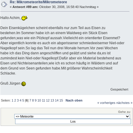
Re: Mikrometeorite/Mikrometeore
«
Antwort #89 am:
Oktober 30, 2008, 16:58:40 Nachmittag »
Hallo Achim,
Dein Eisenkügelchen scheint ebenfalls nur zum Teil aus Eisen zu
bestehen.Im Sommer habe ich an einem Waldweg ein Stück Eisen
gefunden,was wie ein Pilzkopf aussah.Vielleicht ein orientierter Eisenmet?
Aber eigentlich konnte es auch ein abgerissener schmiedeeiserner Niet-oder
Nagelkopf sein.So lag das Teil nun drei Monate herrum.Vor zwei Wochen
habe ich das Ding dann angeschliffen und geätzt und siehe da,es ist
zumindest kein Niet-oder Nagelkopf.Dafür aber ein Material bestehend aus
Eisen und Nichteisenanteilen,wie ich es schon häufig in Wäldern und auf
dem Grund von Seen gefunden habe.Mit größerer Wahrscheinlichkeit
Schlacke.
Gruß Jürgen
Gespeichert
Seiten:
1
2
3
4
5
[
6
]
7
8
9
10
11
12
13
14
15
Nach oben
« vorheriges
nächstes »
Gehe zu: