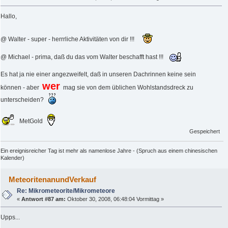
Hallo,
@ Walter - super - herrrliche Aktivitäten von dir !!!
@ Michael - prima, daß du das vom Walter beschafft hast !!!
Es hat ja nie einer angezweifelt, daß in unseren Dachrinnen keine sein
wer
können - aber
mag sie von dem üblichen Wohlstandsdreck zu
unterscheiden?
MetGold
Gespeichert
Ein ereignisreicher Tag ist mehr als namenlose Jahre - (Spruch aus einem chinesischen
Kalender)
MeteoritenanundVerkauf
Re: Mikrometeorite/Mikrometeore
«
Antwort #87 am:
Oktober 30, 2008, 06:48:04 Vormittag »
Upps...