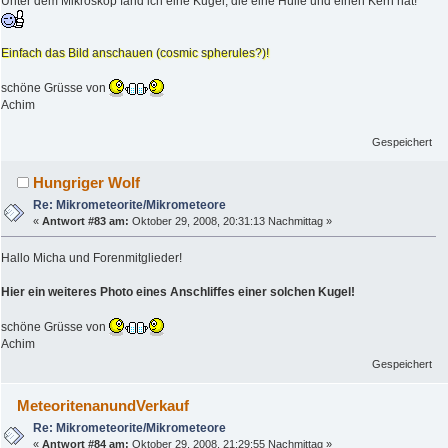
Unter dem Mikroskop fand ich eine Kugel, die eine Hülle und einen Kern hat!
Einfach das Bild anschauen (cosmic spherules?)!
schöne Grüsse von
Achim
Gespeichert
Hungriger Wolf
Re: Mikrometeorite/Mikrometeore
«
Antwort #83 am:
Oktober 29, 2008, 20:31:13 Nachmittag »
Hallo Micha und Forenmitglieder!
Hier ein weiteres Photo eines Anschliffes einer solchen Kugel!
schöne Grüsse von
Achim
Gespeichert
MeteoritenanundVerkauf
Re: Mikrometeorite/Mikrometeore
«
Antwort #84 am:
Oktober 29, 2008, 21:29:55 Nachmittag »