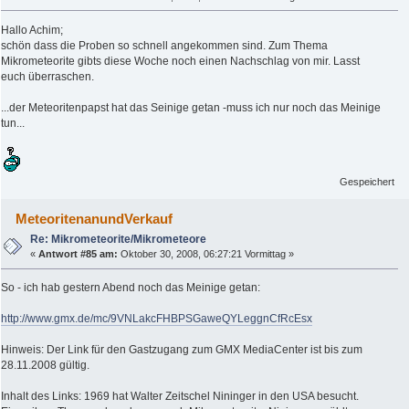
Hallo Achim;
schön dass die Proben so schnell angekommen sind. Zum Thema
Mikrometeorite gibts diese Woche noch einen Nachschlag von mir. Lasst
euch überraschen.
...der Meteoritenpapst hat das Seinige getan -muss ich nur noch das Meinige
tun...
Gespeichert
MeteoritenanundVerkauf
Re: Mikrometeorite/Mikrometeore
«
Antwort #85 am:
Oktober 30, 2008, 06:27:21 Vormittag »
So - ich hab gestern Abend noch das Meinige getan:
http://www.gmx.de/mc/9VNLakcFHBPSGaweQYLeggnCfRcEsx
Hinweis: Der Link für den Gastzugang zum GMX MediaCenter ist bis zum
28.11.2008 gültig.
Inhalt des Links: 1969 hat Walter Zeitschel Nininger in den USA besucht.