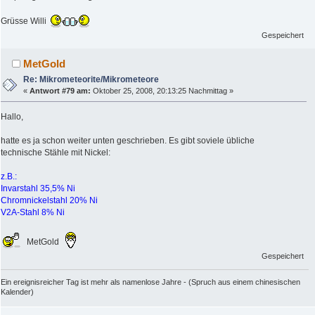
Grüsse Willi
Gespeichert
MetGold
Re: Mikrometeorite/Mikrometeore
«
Antwort #79 am:
Oktober 25, 2008, 20:13:25 Nachmittag »
Hallo,
hatte es ja schon weiter unten geschrieben. Es gibt soviele übliche
technische Stähle mit Nickel:
z.B.:
Invarstahl 35,5% Ni
Chromnickelstahl 20% Ni
V2A-Stahl 8% Ni
MetGold
Gespeichert
Ein ereignisreicher Tag ist mehr als namenlose Jahre - (Spruch aus einem chinesischen
Kalender)