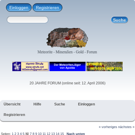
Einloggen
Registrieren
20 JAHRE FORUM (online seit: 12. April 2006)
Übersicht
Hilfe
Suche
Einloggen
Registrieren
« vorheriges
nächstes »
Seiten:
1
2
3
4
5
[
6
]
7
8
9
10
11
12
13
14
15
Nach unten