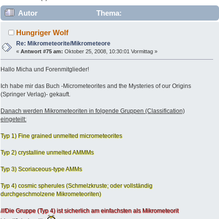
Autor
Thema:
Mikrometeorite/Mikrometeore (Gelesen 91222 mal)
Hungriger Wolf
Re: Mikrometeorite/Mikrometeore
«
Antwort #75 am:
Oktober 25, 2008, 10:30:01 Vormittag »
Hallo Micha und Forenmitglieder!
Ich habe mir das Buch -Micrometeorites and the Mysteries of our Origins
(Springer Verlag)- gekauft.
Danach werden Mikrometeoriten in folgende Gruppen (Classification)
eingeteilt:
Typ 1) Fine grained unmelted micrometeorites
Typ 2) crystalline unmelted AMMMs
Typ 3) Scoriaceous-type AMMs
Typ 4) cosmic spherules (Schmelzkruste; oder vollständig
durchgeschmolzene Mikrometeoriten)
///Die Gruppe (Typ 4) ist sicherlich am einfachsten als Mikrometeorit