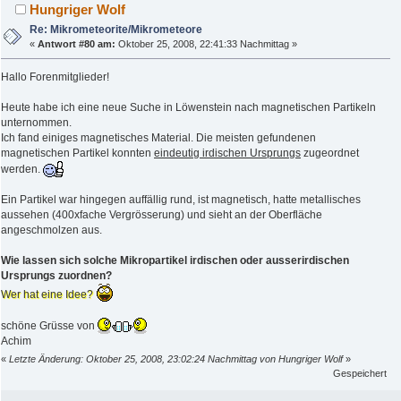
Hungriger Wolf
Re: Mikrometeorite/Mikrometeore
«
Antwort #80 am:
Oktober 25, 2008, 22:41:33 Nachmittag »
Hallo Forenmitglieder!
Heute habe ich eine neue Suche in Löwenstein nach magnetischen Partikeln
unternommen.
Ich fand einiges magnetisches Material. Die meisten gefundenen
magnetischen Partikel konnten
eindeutig irdischen Ursprungs
zugeordnet
werden.
Ein Partikel war hingegen auffällig rund, ist magnetisch, hatte metallisches
aussehen (400xfache Vergrösserung) und sieht an der Oberfläche
angeschmolzen aus.
Wie lassen sich solche Mikropartikel irdischen oder ausserirdischen
Ursprungs zuordnen?
Wer hat eine Idee?
schöne Grüsse von
Achim
«
Letzte Änderung: Oktober 25, 2008, 23:02:24 Nachmittag von Hungriger Wolf
»
Gespeichert