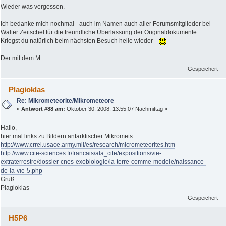
Wieder was vergessen.
Ich bedanke mich nochmal - auch im Namen auch aller Forumsmitglieder bei
Walter Zeitschel für die freundliche Überlassung der Originaldokumente.
Kriegst du natürlich beim nächsten Besuch heile wieder
Der mit dem M
Gespeichert
Plagioklas
Re: Mikrometeorite/Mikrometeore
«
Antwort #88 am:
Oktober 30, 2008, 13:55:07 Nachmittag »
Hallo,
hier mal links zu Bildern antarktischer Mikromets:
http://www.crrel.usace.army.mil/es/research/micrometeorites.htm
http://www.cite-sciences.fr/francais/ala_cite/expositions/vie-
extraterrestre/dossier-cnes-exobiologie/la-terre-comme-modele/naissance-
de-la-vie-5.php
Gruß
Plagioklas
Gespeichert
H5P6