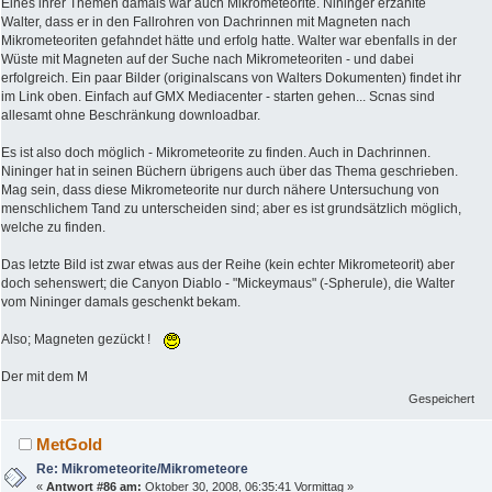
Eines ihrer Themen damals war auch Mikrometeorite. Nininger erzählte
Walter, dass er in den Fallrohren von Dachrinnen mit Magneten nach
Mikrometeoriten gefahndet hätte und erfolg hatte. Walter war ebenfalls in der
Wüste mit Magneten auf der Suche nach Mikrometeoriten - und dabei
erfolgreich. Ein paar Bilder (originalscans von Walters Dokumenten) findet ihr
im Link oben. Einfach auf GMX Mediacenter - starten gehen... Scnas sind
allesamt ohne Beschränkung downloadbar.
Es ist also doch möglich - Mikrometeorite zu finden. Auch in Dachrinnen.
Nininger hat in seinen Büchern übrigens auch über das Thema geschrieben.
Mag sein, dass diese Mikrometeorite nur durch nähere Untersuchung von
menschlichem Tand zu unterscheiden sind; aber es ist grundsätzlich möglich,
welche zu finden.
Das letzte Bild ist zwar etwas aus der Reihe (kein echter Mikrometeorit) aber
doch sehenswert; die Canyon Diablo - "Mickeymaus" (-Spherule), die Walter
vom Nininger damals geschenkt bekam.
Also; Magneten gezückt !
Der mit dem M
Gespeichert
MetGold
Re: Mikrometeorite/Mikrometeore
«
Antwort #86 am:
Oktober 30, 2008, 06:35:41 Vormittag »