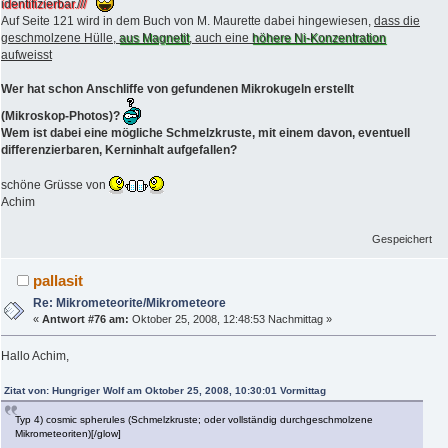
identifizierbar.///
Auf Seite 121 wird in dem Buch von M. Maurette dabei hingewiesen,
dass die
geschmolzene Hülle,
aus Magnetit
, auch eine
höhere Ni-Konzentration
aufweisst
Wer hat schon Anschliffe von gefundenen Mikrokugeln erstellt
(Mikroskop-Photos)?
Wem ist dabei eine mögliche Schmelzkruste, mit einem davon, eventuell
differenzierbaren, Kerninhalt aufgefallen?
schöne Grüsse von
Achim
Gespeichert
pallasit
Re: Mikrometeorite/Mikrometeore
«
Antwort #76 am:
Oktober 25, 2008, 12:48:53 Nachmittag »
Hallo Achim,
Zitat von: Hungriger Wolf am Oktober 25, 2008, 10:30:01 Vormittag
Typ 4) cosmic spherules (Schmelzkruste; oder vollständig durchgeschmolzene
Mikrometeoriten)[/glow]