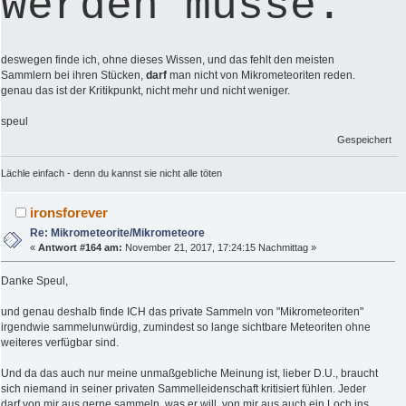
werden müsse.
deswegen finde ich, ohne dieses Wissen, und das fehlt den meisten
Sammlern bei ihren Stücken,
darf
man nicht von Mikrometeoriten reden.
genau das ist der Kritikpunkt, nicht mehr und nicht weniger.
speul
Gespeichert
Lächle einfach - denn du kannst sie nicht alle töten
ironsforever
Re: Mikrometeorite/Mikrometeore
«
Antwort #164 am:
November 21, 2017, 17:24:15 Nachmittag »
Danke Speul,
und genau deshalb finde ICH das private Sammeln von "Mikrometeoriten"
irgendwie sammelunwürdig, zumindest so lange sichtbare Meteoriten ohne
weiteres verfügbar sind.
Und da das auch nur meine unmaßgebliche Meinung ist, lieber D.U., braucht
sich niemand in seiner privaten Sammelleidenschaft kritisiert fühlen. Jeder
darf von mir aus gerne sammeln, was er will, von mir aus auch ein Loch ins