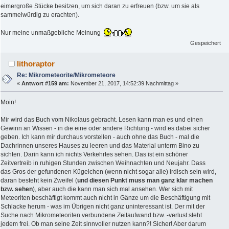
eimergroße Stücke besitzen, um sich daran zu erfreuen (bzw. um sie als
sammelwürdig zu erachten).
Nur meine unmaßgebliche Meinung
Gespeichert
lithoraptor
Re: Mikrometeorite/Mikrometeore
«
Antwort #159 am:
November 21, 2017, 14:52:39 Nachmittag »
Moin!
Mir wird das Buch vom Nikolaus gebracht. Lesen kann man es und einen
Gewinn an Wissen - in die eine oder andere Richtung - wird es dabei sicher
geben. Ich kann mir durchaus vorstellen - auch ohne das Buch - mal die
Dachrinnen unseres Hauses zu leeren und das Material unterm Bino zu
sichten. Darin kann ich nichts Verkehrtes sehen. Das ist ein schöner
Zeitvertreib in ruhigen Stunden zwischen Weihnachten und Neujahr. Dass
das Gros der gefundenen Kügelchen (wenn nicht sogar alle) irdisch sein wird,
daran besteht kein Zweifel (
und diesen Punkt muss man ganz klar machen
bzw. sehen
), aber auch die kann man sich mal ansehen. Wer sich mit
Meteoriten beschäftigt kommt auch nicht in Gänze um die Beschäftigung mit
Schlacke herum - was im Übrigen nicht ganz uninteressant ist. Der mit der
Suche nach Mikrometeoriten verbundene Zeitaufwand bzw. -verlust steht
jedem frei. Ob man seine Zeit sinnvoller nutzen kann?! Sicher! Aber darum