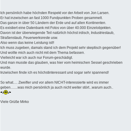
Ich persönlich habe höchsten Respekt vor der Arbeit von Jon Larsen.
Er hat inzwischen an fast 1000 Fundpunkten Proben gesammelt.
Das ganze in über 50 Ländern der Erde und auf allen Kontinenten.
Es existiert eine Datenbank mit Fotos von über 40.000 Einzelobjekten.
Davon ist der überwiegende Teil natürlich höchst irdisch, Industriestaub,
Straßenstaub, Feuerwerksreste usw.
Also wenn das keine Leistung ist!!
Ich muss zugeben, damals stand ich dem Projekt sehr skeptisch gegenüber!
Und wollte mich auch nicht mit dem Thema befassen.
Vielleicht war ich auch nur Forum-geschädigt.
Und man musste das glauben, was hier vom heimischen Sessel geschrieben
wurde.
Inzwischen finde ich es höchstinteressant und sogar sehr spannend!
So what..... Zweifler und vor allem NICHT-interessierte wird es immer
geben........was mich persönlich ja auch nicht weiter stört...warum auch..
Viele Grüße Mirko