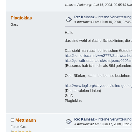
«
Letzte Änderung: Juni 16, 2008, 20:55:19 N
Re: Kainsaz - interne Verwitterung
Plagioklas
«
Antwort #1 am:
Juni 16, 2008, 22:33
Gast
Hallo,
das sind wohl einfache Schocklinien, di
Das sieht man auch bei irdischen Gestei
http://home.tiscali.nl/~wr2777/Salt-weathe
http://gdl.cdlr.strath.ac.uk/smcj/smcj020/
(Besseres hab ich nicht als Bild gefunden
Oder Stärker,.. dann bleiben se bestehen:
http://www.tbgf.org/clayoquot/tofino-geolo
(Die parralelen Linien)
Gruß
Plagioklas
Re: Kainsaz - interne Verwitterung
Mettmann
«
Antwort #2 am:
Juni 17, 2008, 02:26:
Foren-Gott