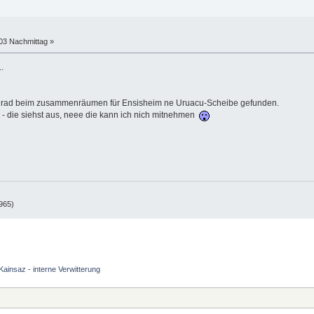
:03 Nachmittag »
.
h grad beim zusammenräumen für Ensisheim ne Uruacu-Scheibe gefunden.
el - die siehst aus, neee die kann ich nich mitnehmen
965)
Kainsaz - interne Verwitterung