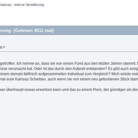
Kainsaz - interne Verwitterung
erung (Gelesen 4511 mal)
ag »
ngetroffen. Ich nehme an, dass sie von einem Fund aus den letzten Jahren stammt. 
isse verursacht hat. Oder ist das durch den Aufprall entstanden? Es gibt auch ein
inem damals fallfrisch aufgesammelten Individual zum Vergleich? Mich würde mal i
ch mal eure Kainsaz-Scheiben, auch wenn sie von einem neu gefundenen Stück sta
man überhaupt sowas erwerben kann und das zu einem Preis, der günstiger als die N