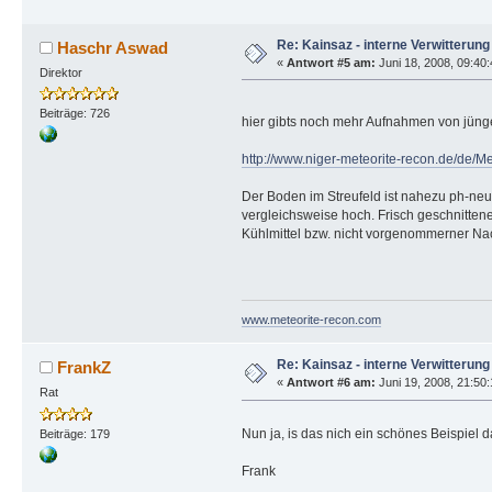
Re: Kainsaz - interne Verwitterung
Haschr Aswad
«
Antwort #5 am:
Juni 18, 2008, 09:40:
Direktor
Beiträge: 726
hier gibts noch mehr Aufnahmen von jüng
http://www.niger-meteorite-recon.de/de/M
Der Boden im Streufeld ist nahezu ph-neutr
vergleichsweise hoch. Frisch geschnitten
Kühlmittel bzw. nicht vorgenommerner Nac
www.meteorite-recon.com
Re: Kainsaz - interne Verwitterung
FrankZ
«
Antwort #6 am:
Juni 19, 2008, 21:50
Rat
Nun ja, is das nich ein schönes Beispiel 
Beiträge: 179
Frank