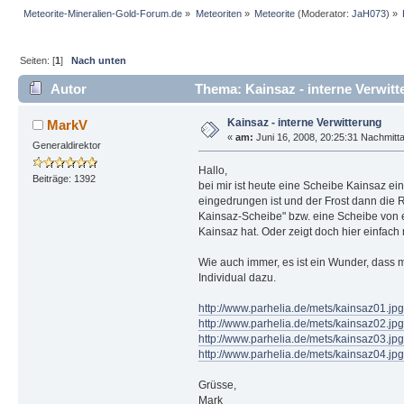
Meteorite-Mineralien-Gold-Forum.de
»
Meteoriten
»
Meteorite
(Moderator:
JaH073
) »
Seiten: [
1
]
Nach unten
Autor
Thema: Kainsaz - interne Verwitt
Kainsaz - interne Verwitterung
MarkV
«
am:
Juni 16, 2008, 20:25:31 Nachmitt
Generaldirektor
Hallo,
Beiträge: 1392
bei mir ist heute eine Scheibe Kainsaz ei
eingedrungen ist und der Frost dann die R
Kainsaz-Scheibe" bzw. eine Scheibe von e
Kainsaz hat. Oder zeigt doch hier einfa
Wie auch immer, es ist ein Wunder, dass 
Individual dazu.
http://www.parhelia.de/mets/kainsaz01.jpg
http://www.parhelia.de/mets/kainsaz02.jpg
http://www.parhelia.de/mets/kainsaz03.jpg
http://www.parhelia.de/mets/kainsaz04.jpg
Grüsse,
Mark