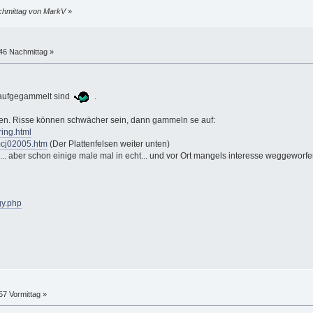
achmittag von MarkV
»
:46 Nachmittag »
e aufgegammelt sind
.
nen. Risse können schwächer sein, dann gammeln se auf:
ring.html
smcj02005.htm
(Der Plattenfelsen weiter unten)
.... aber schon einige male mal in echt... und vor Ort mangels interesse weggeworfe
gy.php
57 Vormittag »