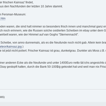
 frischen Kainsaz' findet,
 aus den Nachfunden der letzten 10 Jahre stammt.
dem Fersman-Museum:
.htm
oden waren, die sind halt nimmer so besonders frisch innen und manchmal ganz erh
ich noch erinnern, wie die Russen solche oxidierten Scheiben im ebay unter dem G
zwirbelt waren, wie der Himmel auf van Goghs "Sternennacht".
 Scheibe, von anno dunnemals, als es die Neufunde noch nicht gab. Allein kein br
eteor/kainsaz.jpg
)
ist jetzt nicht poliert. Frischer Kainsaz ist grau, dunkelgrau. Dunkler als Moss z.B
n einer anderen Ecke als die Neufunde und unter 1400Euro netto tät ichs angesichts
 Ebay gestopft hatten, durch die Bank 50-100$/g gekostet hat und weil man nix Fris
965)