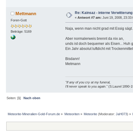
Re: Kainsaz - interne Verwitterung
Mettmann
«
Antwort #7 am:
Juni 19, 2008, 23:33
Foren-Gott
Naja, wenn man nicht grad mit Essig sägt..
Beiträge: 5169
Aber normalerweis brennt da nix an,
unds ist doch bequemer als Eisen... Hu
Ein Jahr absolut luftdicht mit Trockenmitt
Bisdann!
Metmann
"If any of you cry at my funeral,
I'll never speak to you again."
(S.Laurel 1890-1
Seiten: [
1
]
Nach oben
Meteorite-Mineralien-Gold-Forum.de
»
Meteoriten
»
Meteorite
(Moderator:
JaH073
) »