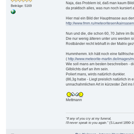
Naja, das Problem ist, daß man kaum Bilder
Beiträge: 5169
da praktisch alles, was nun noch kursiert
Hier mal ein Bild der Hauptmasse aus 
http://www.fmm.ru/meteoritesen/kainsasen
Nun und die, die schon 60, 70 Jahre im B
Die nur wenig älteren unter uns werden s
Rostbänder recht lebhaft in der Matrix ge
Hummhemm. Ich hätt noch eine fallfrische
(
http://www.meteorite-martin.de/images/m
Wie soll mans am besten beschreiben - die 
Gilblichts darf an ihm sein.
Poliert mans, wirds natürlich dunkler.
(86,3g hatse - Liegt preislich natürlich i
unnachahmlichen Art in kürzester Zeit ins
Mettmann
"If any of you cry at my funeral,
I'll never speak to you again."
(S.Laurel 1890-1