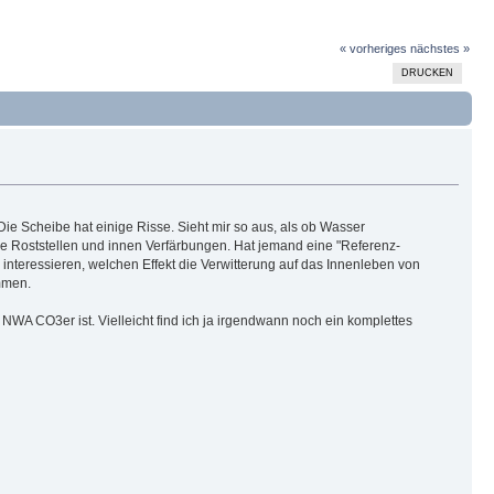
« vorheriges
nächstes »
DRUCKEN
Die Scheibe hat einige Risse. Sieht mir so aus, als ob Wasser
ige Roststellen und innen Verfärbungen. Hat jemand eine "Referenz-
nteressieren, welchen Effekt die Verwitterung auf das Innenleben von
mmen.
WA CO3er ist. Vielleicht find ich ja irgendwann noch ein komplettes