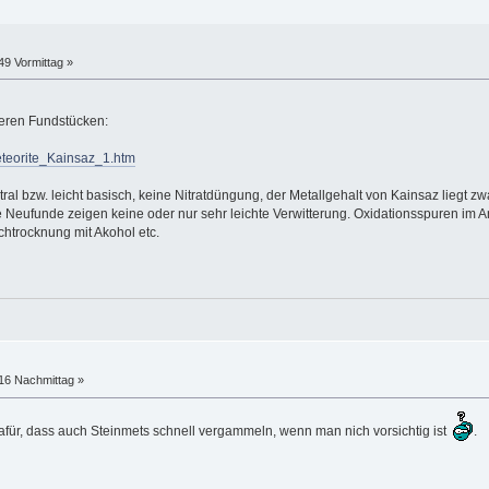
49 Vormittag »
eren Fundstücken:
eteorite_Kainsaz_1.htm
al bzw. leicht basisch, keine Nitratdüngung, der Metallgehalt von Kainsaz liegt zw
e Neufunde zeigen keine oder nur sehr leichte Verwitterung. Oxidationsspuren i
htrocknung mit Akohol etc.
:16 Nachmittag »
dafür, dass auch Steinmets schnell vergammeln, wenn man nich vorsichtig ist
.