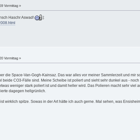
59 Vormittag »
unsch Haschr Aswad!
]:
2008.html
20 Vormittag »
er die Space-Van-Gogh-Kainsaz. Das war alles vor meiner Sammlerzeit und mir so n
hl beide CO3-Fälle sind. Meine Scheibe ist poliert und sieht sehr dunkel aus - noch
was weniger stark poliert ist und damit heller wird. Das Polieren macht sehr viel aus
ierte dagegen hellgrünlich.
t wirklich spitze. Sowas in der Art hätte ich auch gerne. Mal sehen, was Ensisheim