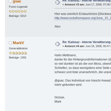
Re: Kainsaz - interne Verwitterung
gsac
«
Antwort #3 am:
Juni 17, 2008, 07:06:
Foren-Legende
Hier was ziemlich Erstaunliches [Glückw
Beiträge: 6314
http://www.rocksfromspace.org/June_15_
Alex
Re: Kainsaz - interne Verwitterung
MarkV
«
Antwort #4 am:
Juni 18, 2008, 00:47:
Generaldirektor
Hallo Mettmann,
Beiträge: 1392
danke für die Hintergrundinformationen üb
so viel dunkler ist als die von Moss, obwo
Schleifen, so dass wenigstens eine Seite et
schwarz und total unansehnlich, die unpol
@gsac: Das Individual von Haschr Aswad is
mehr gefunden wird.
Grüsse,
Mark