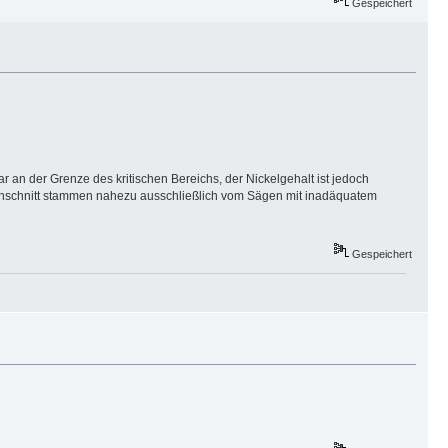
Gespeichert
ar an der Grenze des kritischen Bereichs, der Nickelgehalt ist jedoch
m Anschnitt stammen nahezu ausschließlich vom Sägen mit inadäquatem
Gespeichert