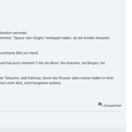
eblich verrostet.
immick: "Space-Van-Goghs" verklappt hatten, da die breiten braunen
auchbares Bild zur Hand.
. und hat auch vielmehr CAIs als Moss. Nix braunes, nix Beiges, nix
 der Tatsache, daß Kainsaz, bevor die Russen alles wasse hatten in ihrer
ches mehr find, nicht hergeben wollen).
Gespeichert