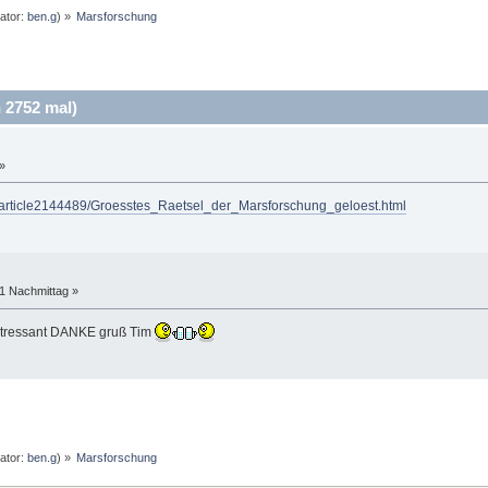
ator:
ben.g
) »
Marsforschung
2752 mal)
»
m/article2144489/Groesstes_Raetsel_der_Marsforschung_geloest.html
11 Nachmittag »
intressant DANKE gruß Tim
ator:
ben.g
) »
Marsforschung