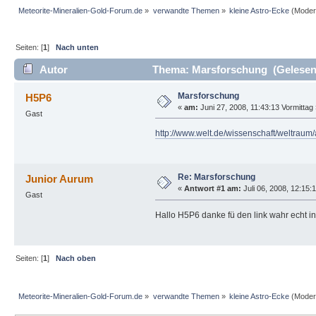
Meteorite-Mineralien-Gold-Forum.de
»
verwandte Themen
»
kleine Astro-Ecke
(Moder
Seiten: [
1
]
Nach unten
Autor
Thema: Marsforschung (Gelesen 
Marsforschung
H5P6
«
am:
Juni 27, 2008, 11:43:13 Vormittag 
Gast
http://www.welt.de/wissenschaft/weltrau
Re: Marsforschung
Junior Aurum
«
Antwort #1 am:
Juli 06, 2008, 12:15:
Gast
Hallo H5P6 danke fü den link wahr echt 
Seiten: [
1
]
Nach oben
Meteorite-Mineralien-Gold-Forum.de
»
verwandte Themen
»
kleine Astro-Ecke
(Moder