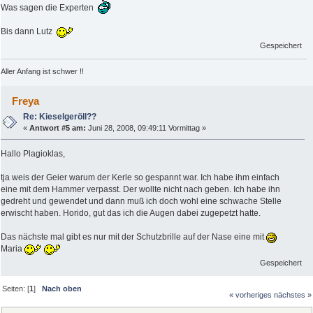
Was sagen die Experten
Bis dann Lutz
Gespeichert
Aller Anfang ist schwer !!
Freya
Re: Kieselgeröll??
«
Antwort #5 am:
Juni 28, 2008, 09:49:11 Vormittag »
Hallo Plagioklas,
tja weis der Geier warum der Kerle so gespannt war. Ich habe ihm einfach
eine mit dem Hammer verpasst. Der wollte nicht nach geben. Ich habe ihn
gedreht und gewendet und dann muß ich doch wohl eine schwache Stelle
erwischt haben. Horido, gut das ich die Augen dabei zugepetzt hatte.
Das nächste mal gibt es nur mit der Schutzbrille auf der Nase eine mit
Maria
Gespeichert
Seiten: [
1
]
Nach oben
« vorheriges
nächstes »