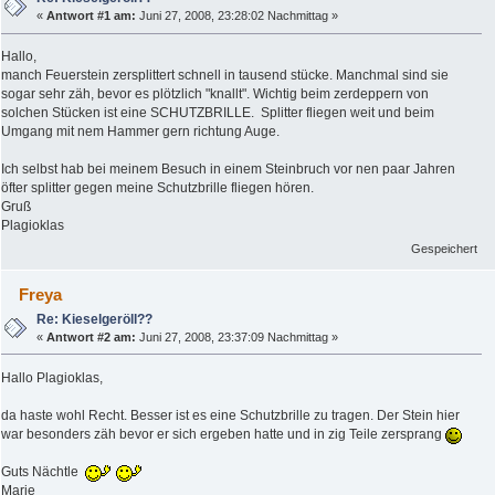
«
Antwort #1 am:
Juni 27, 2008, 23:28:02 Nachmittag »
Hallo,
manch Feuerstein zersplittert schnell in tausend stücke. Manchmal sind sie
sogar sehr zäh, bevor es plötzlich "knallt". Wichtig beim zerdeppern von
solchen Stücken ist eine SCHUTZBRILLE. Splitter fliegen weit und beim
Umgang mit nem Hammer gern richtung Auge.
Ich selbst hab bei meinem Besuch in einem Steinbruch vor nen paar Jahren
öfter splitter gegen meine Schutzbrille fliegen hören.
Gruß
Plagioklas
Gespeichert
Freya
Re: Kieselgeröll??
«
Antwort #2 am:
Juni 27, 2008, 23:37:09 Nachmittag »
Hallo Plagioklas,
da haste wohl Recht. Besser ist es eine Schutzbrille zu tragen. Der Stein hier
war besonders zäh bevor er sich ergeben hatte und in zig Teile zersprang
Guts Nächtle
Marie