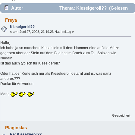
Autor
Thema: Kieselgeröll?? (Gelesen
3323 mal)
Freya
Kieselgeröll??
«
am:
Juni 27, 2008, 21:19:23 Nachmittag »
Hallo,
ich habe ja so manchem Kieselstein mit dem Hammer eine auf die Mütze
gegeben aber der Stein auf dem Bild hat im Bruch zum Teil Spitzen wie
Nadeln.
Ist das auch typisch für Kieselgeröll?
Oder hat der Kerle sich nur als Kieselgeröll getarnt und ist was ganz
anderes???
Danke für Antworten
Marie
Gespeichert
Plagioklas
Re: Kieselgeröll??