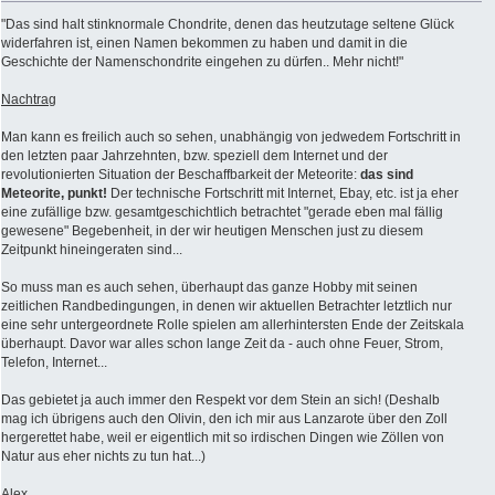
"Das sind halt stinknormale Chondrite, denen das heutzutage seltene Glück
widerfahren ist, einen Namen bekommen zu haben und damit in die
Geschichte der Namenschondrite eingehen zu dürfen.. Mehr nicht!"
Nachtrag
Man kann es freilich auch so sehen, unabhängig von jedwedem Fortschritt in
den letzten paar Jahrzehnten, bzw. speziell dem Internet und der
revolutionierten Situation der Beschaffbarkeit der Meteorite:
das sind
Meteorite, punkt!
Der technische Fortschritt mit Internet, Ebay, etc. ist ja eher
eine zufällige bzw. gesamtgeschichtlich betrachtet "gerade eben mal fällig
gewesene" Begebenheit, in der wir heutigen Menschen just zu diesem
Zeitpunkt hineingeraten sind...
So muss man es auch sehen, überhaupt das ganze Hobby mit seinen
zeitlichen Randbedingungen, in denen wir aktuellen Betrachter letztlich nur
eine sehr untergeordnete Rolle spielen am allerhintersten Ende der Zeitskala
überhaupt. Davor war alles schon lange Zeit da - auch ohne Feuer, Strom,
Telefon, Internet...
Das gebietet ja auch immer den Respekt vor dem Stein an sich! (Deshalb
mag ich übrigens auch den Olivin, den ich mir aus Lanzarote über den Zoll
hergerettet habe, weil er eigentlich mit so irdischen Dingen wie Zöllen von
Natur aus eher nichts zu tun hat...)
Alex