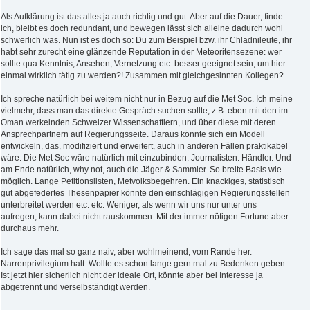
Als Aufklärung ist das alles ja auch richtig und gut. Aber auf die Dauer, finde
ich, bleibt es doch redundant, und bewegen lässt sich alleine dadurch wohl
schwerlich was. Nun ist es doch so: Du zum Beispiel bzw. ihr Chladnileute, ihr
habt sehr zurecht eine glänzende Reputation in der Meteoritensezene: wer
sollte qua Kenntnis, Ansehen, Vernetzung etc. besser geeignet sein, um hier
einmal wirklich tätig zu werden?! Zusammen mit gleichgesinnten Kollegen?
Ich spreche natürlich bei weitem nicht nur in Bezug auf die Met Soc. Ich meine
vielmehr, dass man das direkte Gespräch suchen sollte, z.B. eben mit den im
Oman werkelnden Schweizer Wissenschaftlern, und über diese mit deren
Ansprechpartnern auf Regierungsseite. Daraus könnte sich ein Modell
entwickeln, das, modifiziert und erweitert, auch in anderen Fällen praktikabel
wäre. Die Met Soc wäre natürlich mit einzubinden. Journalisten. Händler. Und
am Ende natürlich, why not, auch die Jäger & Sammler. So breite Basis wie
möglich. Lange Petitionslisten, Metvolksbegehren. Ein knackiges, statistisch
gut abgefedertes Thesenpapier könnte den einschlägigen Regierungsstellen
unterbreitet werden etc. etc. Weniger, als wenn wir uns nur unter uns
aufregen, kann dabei nicht rauskommen. Mit der immer nötigen Fortune aber
durchaus mehr.
Ich sage das mal so ganz naiv, aber wohlmeinend, vom Rande her.
Narrenprivilegium halt. Wollte es schon lange gern mal zu Bedenken geben.
Ist jetzt hier sicherlich nicht der ideale Ort, könnte aber bei Interesse ja
abgetrennt und verselbständigt werden.