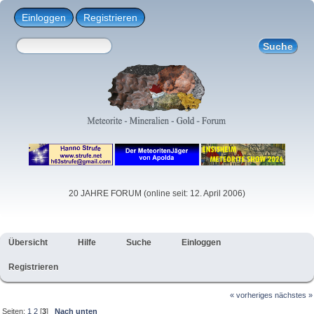
Einloggen
Registrieren
20 JAHRE FORUM (online seit: 12. April 2006)
Übersicht
Hilfe
Suche
Einloggen
Registrieren
« vorheriges
nächstes »
Seiten:
1
2
[
3
]
Nach unten