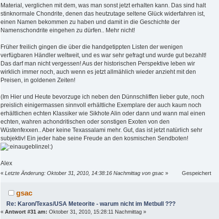
Material, verglichen mit dem, was man sonst jetzt erhalten kann. Das sind halt
stinknormale Chondrite, denen das heutzutage seltene Glück widerfahren ist,
einen Namen bekommen zu haben und damit in die Geschichte der
Namenschondrite eingehen zu dürfen.. Mehr nicht!
Früher freilich gingen die über die handgetippten Listen der wenigen
verfügbaren Händler weltweit, und es war sehr gefragt und wurde gut bezahlt!
Das darf man nicht vergessen! Aus der historischen Perspektive leben wir
wirklich immer noch, auch wenn es jetzt allmählich wieder anzieht mit den
Preisen, in goldenen Zeiten!
(Im Hier und Heute bevorzuge ich neben den Dünnschliffen lieber gute, noch
preislich einigermassen sinnvoll erhältliche Exemplare der auch kaum noch
erhältlichen echten Klassiker wie Sikhote Alin oder dann und wann mal einen
echten, wahren achondritischen oder sonstigen Exoten von den
Wüstenfexxen.. Aber keine Texassalami mehr. Gut, das ist jetzt natürlich sehr
subjektiv! Ein jeder habe seine Freude an den kosmischen Sendboten!
)
Alex
«
Letzte Änderung: Oktober 31, 2010, 14:38:16 Nachmittag von gsac
»
Gespeichert
gsac
Re: Karon/Texas/USA Meteorite - warum nicht im Metbull ???
«
Antwort #31 am:
Oktober 31, 2010, 15:28:11 Nachmittag »