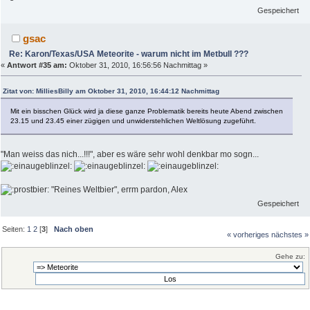
Gespeichert
gsac
Re: Karon/Texas/USA Meteorite - warum nicht im Metbull ???
«
Antwort #35 am:
Oktober 31, 2010, 16:56:56 Nachmittag »
Zitat von: MilliesBilly am Oktober 31, 2010, 16:44:12 Nachmittag
Mit ein bisschen Glück wird ja diese ganze Problematik bereits heute Abend zwischen
23.15 und 23.45 einer zügigen und unwiderstehlichen Weltlösung zugeführt.
"Man weiss das nich...!!!", aber es wäre sehr wohl denkbar mo sogn...
"Reines Weltbier", errm pardon, Alex
Gespeichert
Seiten:
1
2
[
3
]
Nach oben
« vorheriges
nächstes »
Gehe zu: