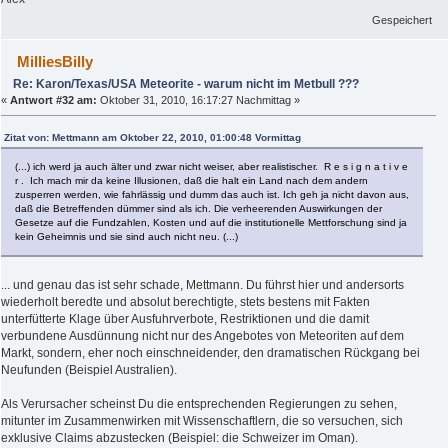
Gespeichert
MilliesBilly
Re: Karon/Texas/USA Meteorite - warum nicht im Metbull ???
«
Antwort #32 am:
Oktober 31, 2010, 16:17:27 Nachmittag »
Zitat von: Mettmann am Oktober 22, 2010, 01:00:48 Vormittag
(...) ich werd ja auch älter und zwar nicht weiser, aber realistischer. R e s i g n a t i v e
r . Ich mach mir da keine Illusionen, daß die halt ein Land nach dem andern
zusperren werden, wie fahrlässig und dumm das auch ist. Ich geh ja nicht davon aus,
daß die Betreffenden dümmer sind als ich. Die verheerenden Auswirkungen der
Gesetze auf die Fundzahlen, Kosten und auf die institutionelle Mettforschung sind ja
kein Geheimnis und sie sind auch nicht neu. (...)
... und genau das ist sehr schade, Mettmann. Du führst hier und andersorts
wiederholt beredte und absolut berechtigte, stets bestens mit Fakten
unterfütterte Klage über Ausfuhrverbote, Restriktionen und die damit
verbundene Ausdünnung nicht nur des Angebotes von Meteoriten auf dem
Markt, sondern, eher noch einschneidender, den dramatischen Rückgang bei
Neufunden (Beispiel Australien).
Als Verursacher scheinst Du die entsprechenden Regierungen zu sehen,
mitunter im Zusammenwirken mit Wissenschaftlern, die so versuchen, sich
exklusive Claims abzustecken (Beispiel: die Schweizer im Oman).