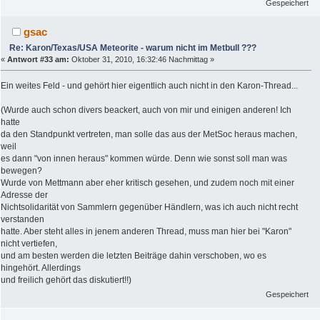
Gespeichert
gsac
Re: Karon/Texas/USA Meteorite - warum nicht im Metbull ???
«
Antwort #33 am:
Oktober 31, 2010, 16:32:46 Nachmittag »
Ein weites Feld - und gehört hier eigentlich auch nicht in den Karon-Thread...
(Wurde auch schon divers beackert, auch von mir und einigen anderen! Ich
hatte
da den Standpunkt vertreten, man solle das aus der MetSoc heraus machen,
weil
es dann "von innen heraus" kommen würde. Denn wie sonst soll man was
bewegen?
Wurde von Mettmann aber eher kritisch gesehen, und zudem noch mit einer
Adresse der
Nichtsolidarität von Sammlern gegenüber Händlern, was ich auch nicht recht
verstanden
hatte. Aber steht alles in jenem anderen Thread, muss man hier bei "Karon"
nicht vertiefen,
und am besten werden die letzten Beiträge dahin verschoben, wo es
hingehört. Allerdings
und freilich gehört das diskutiert!!)
Gespeichert