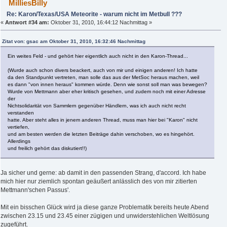
MilliesBilly
Re: Karon/Texas/USA Meteorite - warum nicht im Metbull ???
«
Antwort #34 am:
Oktober 31, 2010, 16:44:12 Nachmittag »
Zitat von: gsac am Oktober 31, 2010, 16:32:46 Nachmittag
Ein weites Feld - und gehört hier eigentlich auch nicht in den Karon-Thread...
(Wurde auch schon divers beackert, auch von mir und einigen anderen! Ich hatte
da den Standpunkt vertreten, man solle das aus der MetSoc heraus machen, weil
es dann "von innen heraus" kommen würde. Denn wie sonst soll man was bewegen?
Wurde von Mettmann aber eher kritisch gesehen, und zudem noch mit einer Adresse
der
Nichtsolidarität von Sammlern gegenüber Händlern, was ich auch nicht recht
verstanden
hatte. Aber steht alles in jenem anderen Thread, muss man hier bei "Karon" nicht
vertiefen,
und am besten werden die letzten Beiträge dahin verschoben, wo es hingehört.
Allerdings
und freilich gehört das diskutiert!!)
Ja sicher und gerne: ab damit in den passenden Strang, d'accord. Ich habe
mich hier nur ziemlich spontan geäußert anlässlich des von mir zitierten
Mettmann'schen Passus'.
Mit ein bisschen Glück wird ja diese ganze Problematik bereits heute Abend
zwischen 23.15 und 23.45 einer zügigen und unwiderstehlichen Weltlösung
zugeführt.