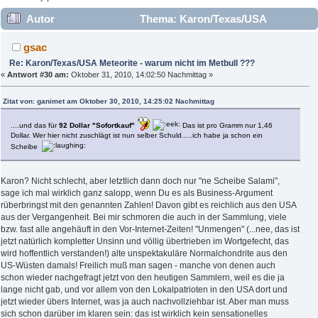
Autor
Thema: Karon/Texas/USA
Meteorite - warum nicht im Metbull ??? (Gelesen 13230 mal)
gsac
Re: Karon/Texas/USA Meteorite - warum nicht im Metbull ???
«
Antwort #30 am:
Oktober 31, 2010, 14:02:50 Nachmittag »
Zitat von: ganimet am Oktober 30, 2010, 14:25:02 Nachmittag
....und das für
92 Dollar "Sofortkauf"
Das ist pro Gramm nur 1,46
Dollar. Wer hier nicht zuschlägt ist nun selber Schuld.....ich habe ja schon ein
Scheibe
Karon? Nicht schlecht, aber letztlich dann doch nur "ne Scheibe Salami",
sage ich mal wirklich ganz salopp, wenn Du es als Business-Argument
rüberbringst mit den genannten Zahlen! Davon gibt es reichlich aus den USA
aus der Vergangenheit. Bei mir schmoren die auch in der Sammlung, viele
bzw. fast alle angehäuft in den Vor-Internet-Zeiten! "Unmengen" (...nee, das ist
jetzt natürlich kompletter Unsinn und völlig übertrieben im Wortgefecht, das
wird hoffentlich verstanden!) alte unspektakuläre Normalchondrite aus den
US-Wüsten damals! Freilich muß man sagen - manche von denen auch
schon wieder nachgefragt jetzt von den heutigen Sammlern, weil es die ja
lange nicht gab, und vor allem von den Lokalpatrioten in den USA dort und
jetzt wieder übers Internet, was ja auch nachvollziehbar ist. Aber man muss
sich schon darüber im klaren sein: das ist wirklich kein sensationelles