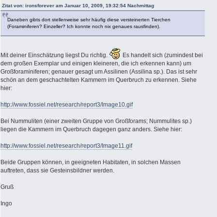
Zitat von: ironsforever am Januar 10, 2009, 19:32:54 Nachmittag
Daneben gibts dort stellenweise sehr häufig diese versteinerten Tierchen
(Foraminiferen? Einzeller? Ich konnte noch nix genaues rausfinden).
Mit deiner Einschätzung liegst Du richtig.
Es handelt sich (zumindest bei
dem großen Exemplar und einigen kleineren, die ich erkennen kann) um
Großforaminiferen; genauer gesagt um Assilinen (Assilina sp.). Das ist sehr
schön an dem geschachtelten Kammern im Querbruch zu erkennen. Siehe
hier:
http://www.fossiel.net/research/report3/Image10.gif
Bei Nummuliten (einer zweiten Gruppe von Großforams; Nummulites sp.)
liegen die Kammern im Querbruch dagegen ganz anders. Siehe hier:
http://www.fossiel.net/research/report3/Image11.gif
Beide Gruppen können, in geeigneten Habitaten, in solchen Massen
auftreten, dass sie Gesteinsbildner werden.
Gruß
Ingo