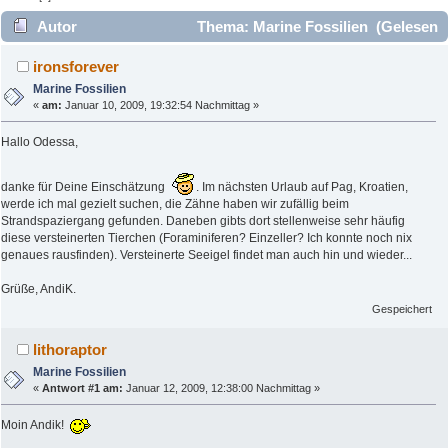
Autor
Thema: Marine Fossilien (Gelesen
8849 mal)
ironsforever
Marine Fossilien
«
am:
Januar 10, 2009, 19:32:54 Nachmittag »
Hallo Odessa,
danke für Deine Einschätzung
. Im nächsten Urlaub auf Pag, Kroatien,
werde ich mal gezielt suchen, die Zähne haben wir zufällig beim
Strandspaziergang gefunden. Daneben gibts dort stellenweise sehr häufig
diese versteinerten Tierchen (Foraminiferen? Einzeller? Ich konnte noch nix
genaues rausfinden). Versteinerte Seeigel findet man auch hin und wieder...
Grüße, AndiK.
Gespeichert
lithoraptor
Marine Fossilien
«
Antwort #1 am:
Januar 12, 2009, 12:38:00 Nachmittag »
Moin Andik!