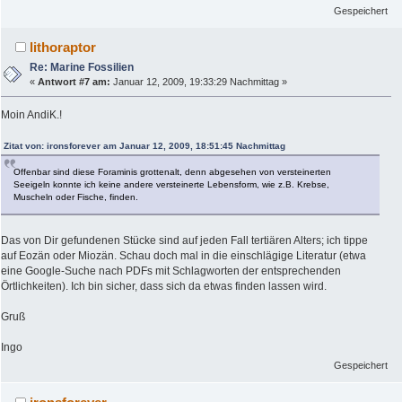
Gespeichert
lithoraptor
Re: Marine Fossilien
«
Antwort #7 am:
Januar 12, 2009, 19:33:29 Nachmittag »
Moin AndiK.!
Zitat von: ironsforever am Januar 12, 2009, 18:51:45 Nachmittag
Offenbar sind diese Foraminis grottenalt, denn abgesehen von versteinerten
Seeigeln konnte ich keine andere versteinerte Lebensform, wie z.B. Krebse,
Muscheln oder Fische, finden.
Das von Dir gefundenen Stücke sind auf jeden Fall tertiären Alters; ich tippe
auf Eozän oder Miozän. Schau doch mal in die einschlägige Literatur (etwa
eine Google-Suche nach PDFs mit Schlagworten der entsprechenden
Örtlichkeiten). Ich bin sicher, dass sich da etwas finden lassen wird.
Gruß
Ingo
Gespeichert