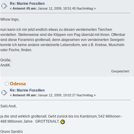
Re: Marine Fossilien
«
Antwort #5 am:
Januar 12, 2009, 18:51:45 Nachmittag »
Whow Ingo,
nun kann ich mir jetzt endlich etwas zu diesen versteinerten Tierchen
vorstellen. Stellenweise sind die Klippen von Pag übersät mit ihnen. Offenbar
sind diese Foraminis grottenalt, denn abgesehen von versteinerten Seeigeln
konnte ich keine andere versteinerte Lebensform, wie z.B. Krebse, Muscheln
oder Fische, finden.
Grüße,
AndiK.
Gespeichert
Odessa
Re: Marine Fossilien
«
Antwort #6 am:
Januar 12, 2009, 19:02:27 Nachmittag »
Salü Andi,
ja die sind wirklich grottenalt. Geht zurück bis ins Kambrium; 542 Millionen -
488 Millionen Jahre. GROTTENALT.
Gruss Sandro