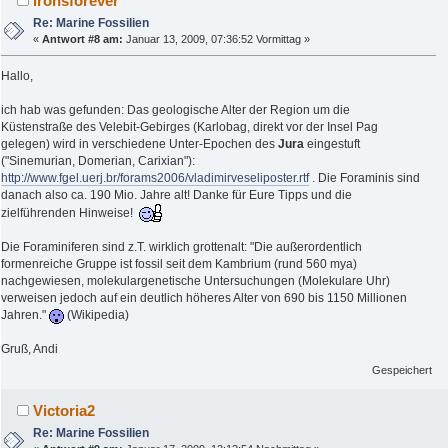
ironsforever
Re: Marine Fossilien
«
Antwort #8 am:
Januar 13, 2009, 07:36:52 Vormittag »
Hallo,
ich hab was gefunden: Das geologische Alter der Region um die
Küstenstraße des Velebit-Gebirges (Karlobag, direkt vor der Insel Pag
gelegen) wird in verschiedene Unter-Epochen des
Jura
eingestuft
("Sinemurian, Domerian, Carixian"):
http://www.fgel.uerj.br/forams2006/vladimirveseliposter.rtf
. Die Foraminis sind
danach also ca. 190 Mio. Jahre alt! Danke für Eure Tipps und die
zielführenden Hinweise!
Die Foraminiferen sind z.T. wirklich grottenalt: "Die außerordentlich
formenreiche Gruppe ist fossil seit dem Kambrium (rund 560 mya)
nachgewiesen, molekulargenetische Untersuchungen (Molekulare Uhr)
verweisen jedoch auf ein deutlich höheres Alter von 690 bis 1150 Millionen
Jahren."
(Wikipedia)
Gruß, Andi
Gespeichert
Victoria2
Re: Marine Fossilien