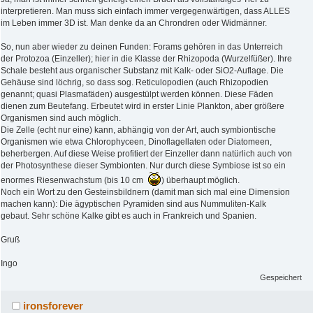
interpretieren. Man muss sich einfach immer vergegenwärtigen, dass ALLES
im Leben immer 3D ist. Man denke da an Chrondren oder Widmänner.
So, nun aber wieder zu deinen Funden: Forams gehören in das Unterreich
der Protozoa (Einzeller); hier in die Klasse der Rhizopoda (Wurzelfüßer). Ihre
Schale besteht aus organischer Substanz mit Kalk- oder SiO2-Auflage. Die
Gehäuse sind löchrig, so dass sog. Reticulopodien (auch Rhizopodien
genannt; quasi Plasmafäden) ausgestülpt werden können. Diese Fäden
dienen zum Beutefang. Erbeutet wird in erster Linie Plankton, aber größere
Organismen sind auch möglich.
Die Zelle (echt nur eine) kann, abhängig von der Art, auch symbiontische
Organismen wie etwa Chlorophyceen, Dinoflagellaten oder Diatomeen,
beherbergen. Auf diese Weise profitiert der Einzeller dann natürlich auch von
der Photosynthese dieser Symbionten. Nur durch diese Symbiose ist so ein
enormes Riesenwachstum (bis 10 cm
) überhaupt möglich.
Noch ein Wort zu den Gesteinsbildnern (damit man sich mal eine Dimension
machen kann): Die ägyptischen Pyramiden sind aus Nummuliten-Kalk
gebaut. Sehr schöne Kalke gibt es auch in Frankreich und Spanien.
Gruß
Ingo
Gespeichert
ironsforever