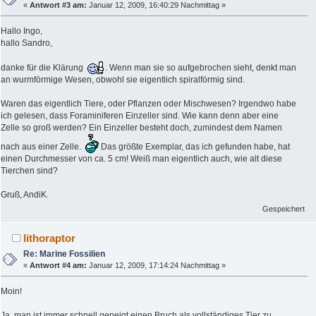
«
Antwort #3 am:
Januar 12, 2009, 16:40:29 Nachmittag »
Hallo Ingo,
hallo Sandro,
danke für die Klärung
. Wenn man sie so aufgebrochen sieht, denkt man
an wurmförmige Wesen, obwohl sie eigentlich spiralförmig sind.
Waren das eigentlich Tiere, oder Pflanzen oder Mischwesen? Irgendwo habe
ich gelesen, dass Foraminiferen Einzeller sind. Wie kann denn aber eine
Zelle so groß werden? Ein Einzeller besteht doch, zumindest dem Namen
nach aus einer Zelle.
Das größte Exemplar, das ich gefunden habe, hat
einen Durchmesser von ca. 5 cm! Weiß man eigentlich auch, wie alt diese
Tierchen sind?
Gruß, AndiK.
Gespeichert
lithoraptor
Re: Marine Fossilien
«
Antwort #4 am:
Januar 12, 2009, 17:14:24 Nachmittag »
Moin!
Ja, man ist immer schnell geneigt einen Bruch als vollständiges Tier zu