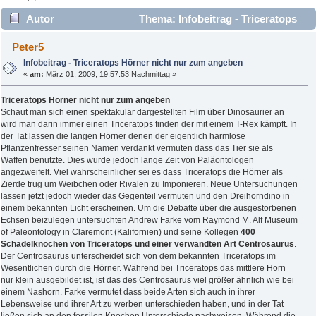
Autor
Thema: Infobeitrag - Triceratops
Hörner nicht nur zum angeben (Gelesen 3373 mal)
Peter5
Infobeitrag - Triceratops Hörner nicht nur zum angeben
«
am:
März 01, 2009, 19:57:53 Nachmittag »
Triceratops Hörner nicht nur zum angeben
Schaut man sich einen spektakulär dargestellten Film über Dinosaurier an
wird man darin immer einen Triceratops finden der mit einem T-Rex kämpft. In
der Tat lassen die langen Hörner denen der eigentlich harmlose
Pflanzenfresser seinen Namen verdankt vermuten dass das Tier sie als
Waffen benutzte. Dies wurde jedoch lange Zeit von Paläontologen
angezweifelt. Viel wahrscheinlicher sei es dass Triceratops die Hörner als
Zierde trug um Weibchen oder Rivalen zu Imponieren. Neue Untersuchungen
lassen jetzt jedoch wieder das Gegenteil vermuten und den Dreihorndino in
einem bekannten Licht erscheinen. Um die Debatte über die ausgestorbenen
Echsen beizulegen untersuchten Andrew Farke vom Raymond M. Alf Museum
of Paleontology in Claremont (Kalifornien) und seine Kollegen
400
Schädelknochen von Triceratops und einer verwandten Art Centrosaurus
.
Der Centrosaurus unterscheidet sich von dem bekannten Triceratops im
Wesentlichen durch die Hörner. Während bei Triceratops das mittlere Horn
nur klein ausgebildet ist, ist das des Centrosaurus viel größer ähnlich wie bei
einem Nashorn. Farke vermutet dass beide Arten sich auch in ihrer
Lebensweise und ihrer Art zu werben unterschieden haben, und in der Tat