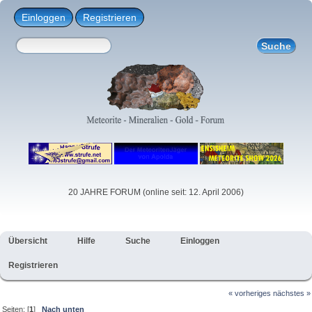
Einloggen
Registrieren
20 JAHRE FORUM (online seit: 12. April 2006)
Übersicht
Hilfe
Suche
Einloggen
Registrieren
« vorheriges
nächstes »
Seiten: [
1
]
Nach unten