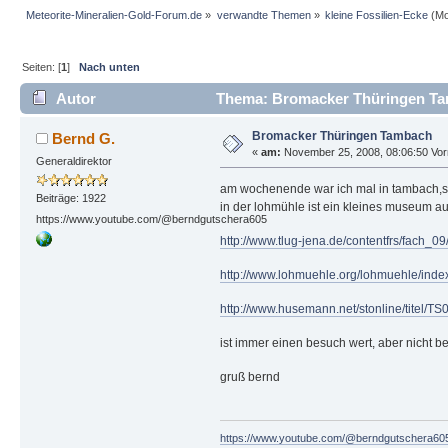
Meteorite-Mineralien-Gold-Forum.de
»
verwandte Themen
»
kleine Fossilien-Ecke
(Mo
Seiten: [
1
]
Nach unten
Autor
Thema: Bromacker Thüringen Ta
Bromacker Thüringen Tambach
Bernd G.
«
am:
November 25, 2008, 08:06:50 Vor
Generaldirektor
am wochenende war ich mal in tambach,schnee
Beiträge: 1922
in der lohmühle ist ein kleines museum a
https://www.youtube.com/@berndgutschera605
http://www.tlug-jena.de/contentfrs/fach_
http://www.lohmuehle.org/lohmuehle/inde
http://www.husemann.net/stonline/titel/TS
ist immer einen besuch wert, aber nicht 
gruß bernd
https://www.youtube.com/@berndgutschera60