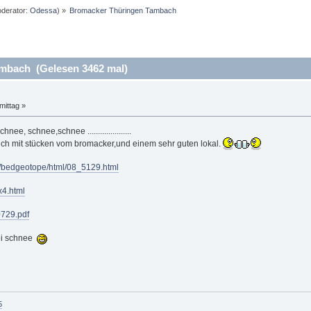
derator:
Odessa
) »
Bromacker Thüringen Tambach
mbach (Gelesen 3462 mal)
mittag »
, schnee,schnee .....................
uch mit stücken vom bromacker,und einem sehr guten lokal.
09/bedgeotope/html/08_5129.html
x4.html
0729.pdf
bei schnee
5