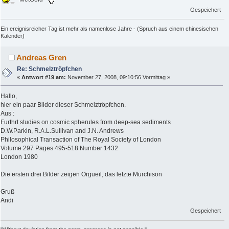
Gespeichert
Ein ereignisreicher Tag ist mehr als namenlose Jahre - (Spruch aus einem chinesischen
Kalender)
Andreas Gren
Re: Schmelztröpfchen
«
Antwort #19 am:
November 27, 2008, 09:10:56 Vormittag »
Hallo,
hier ein paar Bilder dieser Schmelztröpfchen.
Aus :
Furthrt studies on cosmic spherules from deep-sea sediments
D.W.Parkin, R.A.L.Sullivan and J.N. Andrews
Philosophical Transaction of The Royal Society of London
Volume 297 Pages 495-518 Number 1432
London 1980
Die ersten drei Bilder zeigen Orgueil, das letzte Murchison
Gruß
Andi
Gespeichert