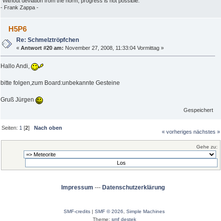
"Without deviation from the norm, progress is not possible."
- Frank Zappa -
H5P6
Re: Schmelztröpfchen
«
Antwort #20 am:
November 27, 2008, 11:33:04 Vormittag »
Hallo Andi,
bitte folgen,zum Board:unbekannte Gesteine
Gruß Jürgen
Gespeichert
Seiten:
1
[
2
]
Nach oben
« vorheriges
nächstes »
Gehe zu:
Impressum
---
Datenschutzerklärung
SMF-credits
|
SMF © 2026
,
Simple Machines
Theme:
smf destek