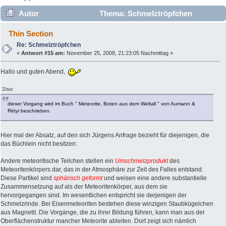
Autor
Thema: Schmelztröpfchen
(Gelesen 8375 mal)
Thin Section
Re: Schmelztröpfchen
«
Antwort #15 am:
November 25, 2008, 21:23:05 Nachmittag »
Hallo und guten Abend,
Zitat
dieser Vorgang wird im Buch " Meteorite, Boten aus dem Weltall " von Aumann &
Rétyi beschrieben.
Hier mal der Absatz, auf den sich Jürgens Anfrage bezieht für diejenigen, die
das Büchlein nicht besitzen:
Andere meteoritische Teilchen stellen ein
Umschmelzprodukt
des
Meteoritenkörpers dar, das in der Atmosphäre zur Zeit des Falles entstand.
Diese Partikel sind
sphärisch geformt
und weisen eine andere substantielle
Zusammensetzung auf als der Meteoritenkörper, aus dem sie
hervorgegangen sind. Im wesentlichen entspricht sie derjenigen der
Schmelzrinde. Bei Eisenmeteoriten bestehen diese winzigen Staubkügelchen
aus Magnetit. Die Vorgänge, die zu ihrer Bildung führen, kann man aus der
Oberflächenstruktur mancher Meteorite ableiten. Dort zeigt sich nämlich