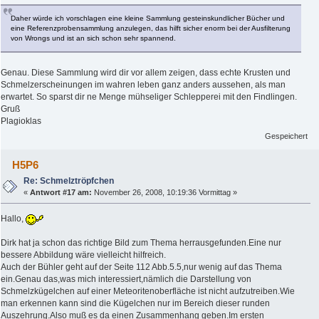
Daher würde ich vorschlagen eine kleine Sammlung gesteinskundlicher Bücher und
eine Referenzprobensammlung anzulegen, das hilft sicher enorm bei der Ausfilterung
von Wrongs und ist an sich schon sehr spannend.
Genau. Diese Sammlung wird dir vor allem zeigen, dass echte Krusten und
Schmelzerscheinungen im wahren leben ganz anders aussehen, als man
erwartet. So sparst dir ne Menge mühseliger Schlepperei mit den Findlingen.
Gruß
Plagioklas
Gespeichert
H5P6
Re: Schmelztröpfchen
«
Antwort #17 am:
November 26, 2008, 10:19:36 Vormittag »
Hallo,
Dirk hat ja schon das richtige Bild zum Thema herrausgefunden.Eine nur
bessere Abbildung wäre vielleicht hilfreich.
Auch der Bühler geht auf der Seite 112 Abb.5.5,nur wenig auf das Thema
ein.Genau das,was mich interessiert,nämlich die Darstellung von
Schmelzkügelchen auf einer Meteoritenoberfläche ist nicht aufzutreiben.Wie
man erkennen kann sind die Kügelchen nur im Bereich dieser runden
Auszehrung.Also muß es da einen Zusammenhang geben.Im ersten