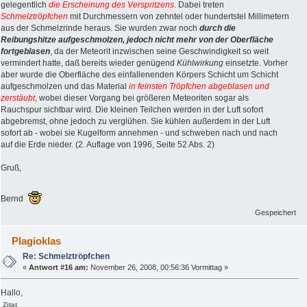
gelegentlich
die Erscheinung des Verspritzens
. Dabei treten
Schmelztröpfchen
mit Durchmessern von zehntel oder hundertstel Millimetern
aus der Schmelzrinde heraus. Sie wurden zwar noch
durch die
Reibungshitze aufgeschmolzen, jedoch nicht mehr von der Oberfläche
fortgeblasen
, da der Meteorit inzwischen seine Geschwindigkeit so weit
vermindert hatte, daß bereits wieder genügend
Kühlwirkung
einsetzte. Vorher
aber wurde die Oberfläche des einfallenenden Körpers Schicht um Schicht
aufgeschmolzen und das Material
in feinsten Tröpfchen abgeblasen und
zerstäubt
, wobei dieser Vorgang bei größeren Meteoriten sogar als
Rauchspur sichtbar wird. Die kleinen Teilchen werden in der Luft sofort
abgebremst, ohne jedoch zu verglühen. Sie kühlen außerdem in der Luft
sofort ab - wobei sie Kugelform annehmen - und schweben nach und nach
auf die Erde nieder. (2. Auflage von 1996, Seite 52 Abs. 2)
Gruß,
Bernd
Gespeichert
Plagioklas
Re: Schmelztröpfchen
«
Antwort #16 am:
November 26, 2008, 00:56:36 Vormittag »
Hallo,
Zitat