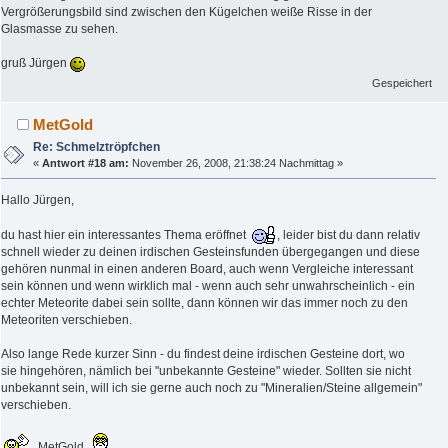
Vergrößerungsbild sind zwischen den Kügelchen weiße Risse in der
Glasmasse zu sehen.
gruß Jürgen
Gespeichert
MetGold
Re: Schmelztröpfchen
«
Antwort #18 am:
November 26, 2008, 21:38:24 Nachmittag »
Hallo Jürgen,
du hast hier ein interessantes Thema eröffnet
, leider bist du dann relativ
schnell wieder zu deinen irdischen Gesteinsfunden übergegangen und diese
gehören nunmal in einen anderen Board, auch wenn Vergleiche interessant
sein können und wenn wirklich mal - wenn auch sehr unwahrscheinlich - ein
echter Meteorite dabei sein sollte, dann können wir das immer noch zu den
Meteoriten verschieben.
Also lange Rede kurzer Sinn - du findest deine irdischen Gesteine dort, wo
sie hingehören, nämlich bei "unbekannte Gesteine" wieder. Sollten sie nicht
unbekannt sein, will ich sie gerne auch noch zu "Mineralien/Steine allgemein"
verschieben.
MetGold