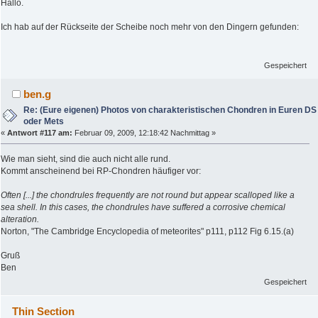
Hallo.
Ich hab auf der Rückseite der Scheibe noch mehr von den Dingern gefunden:
Gespeichert
ben.g
Re: (Eure eigenen) Photos von charakteristischen Chondren in Euren DS
oder Mets
«
Antwort #117 am:
Februar 09, 2009, 12:18:42 Nachmittag »
Wie man sieht, sind die auch nicht alle rund.
Kommt anscheinend bei RP-Chondren häufiger vor:
Often [...] the chondrules frequently are not round but appear scalloped like a
sea shell. In this cases, the chondrules have suffered a corrosive chemical
alteration.
Norton, "The Cambridge Encyclopedia of meteorites" p111, p112 Fig 6.15.(a)
Gruß
Ben
Gespeichert
Thin Section