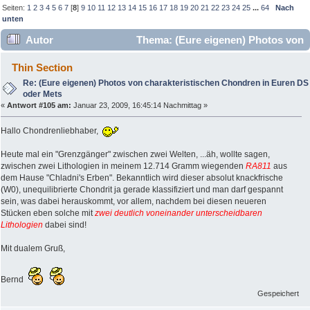
Seiten:
1
2
3
4
5
6
7
[
8
]
9
10
11
12
13
14
15
16
17
18
19
20
21
22
23
24
25
...
64
Nach
unten
Autor
Thema: (Eure eigenen) Photos von
charakteristischen Chondren in Euren DS oder Mets
Thin Section
(Gelesen 347285 mal)
Re: (Eure eigenen) Photos von charakteristischen Chondren in Euren DS
oder Mets
«
Antwort #105 am:
Januar 23, 2009, 16:45:14 Nachmittag »
Hallo Chondrenliebhaber,
Heute mal ein "Grenzgänger" zwischen zwei Welten, ...äh, wollte sagen,
zwischen zwei Lithologien in meinem 12.714 Gramm wiegenden
RA811
aus
dem Hause "Chladni's Erben". Bekanntlich wird dieser absolut knackfrische
(W0), unequilibrierte Chondrit ja gerade klassifiziert und man darf gespannt
sein, was dabei herauskommt, vor allem, nachdem bei diesen neueren
Stücken eben solche mit
zwei deutlich voneinander unterscheidbaren
Lithologien
dabei sind!
Mit dualem Gruß,
Bernd
Gespeichert