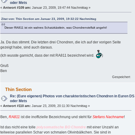
oder Mets
«
Antwort #109 am:
Januar 23, 2009, 19:47:44 Nachmittag »
Zitat von: Thin Section am Januar 23, 2009, 19:32:22 Nachmittag
Dieser RA811 ist ein wahres Schatzkästlein, was Chondrenvielfalt angeht!
Ja. Da das stimmt. Die letzten drei Chondren, die ich auf der vorigen Seite
gezeigt habe, sind auch daraus.
(Ich wusste garnicht, dass der mit RA811 bezeichnet wird.
)
Gruß
Ben
Gespeichert
Thin Section
Re: (Eure eigenen) Photos von charakteristischen Chondren in Euren DS
oder Mets
«
Antwort #110 am:
Januar 23, 2009, 20:11:30 Nachmittag »
Ben,
RA811
ist die inoffizielle Bezeichnung und steht für
Stefans Nachname
!
Ist das nicht eine tolle
polysomatische BO Chondre
mit einer Unzahl an
teilweise parallelen Schar von schmalen Olivinbälkchen. Sie sind in