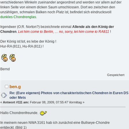
verschiedenen Winkeln zueinander angeordnet und werden vor allem auf der
linken Seite von einem dicken Saum umschlossen. Dort wo zwischen den
unzähligen, schmalen Balken noch Platz ist, befindet sich eindrucksvoll
dunkles Chondrenglas
.
Irgendwer (O.R. Norton?) bezeichnete einmal
Allende als den König der
Chondren
.
Let him come to Berlin, … no, sorry, let him come to RA811
!
Der König ist tot, es lebe der König !
Hur-RA (811), Hu-RA (811) !
Bernd
Gespeichert
ben.g
Re: (Eure eigenen) Photos von charakteristischen Chondren in Euren DS
oder Mets
«
Antwort #111 am:
Februar 08, 2009, 07:55:47 Vormittag »
Hallo Chondrenfreunde.
In meinem neuen NWA 3161 hab ich zunächst eine Bullseye-Chondre
entdeckt. (Bild 1)