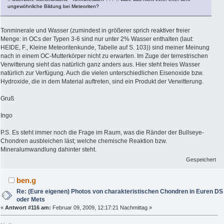
ungewöhnliche Bildung bei Meteoriten?
Tonminerale und Wasser (zumindest in größerer sprich reaktiver freier
Menge: in OCs der Typen 3-6 sind nur unter 2% Wasser enthalten (laut:
HEIDE, F., Kleine Meteoritenkunde, Tabelle auf S. 103)) sind meiner Meinung
nach in einem OC-Mutterkörper nicht zu erwarten. Im Zuge der terrestrischen
Verwitterung sieht das natürlich ganz anders aus. Hier steht freies Wasser
natürlich zur Verfügung. Auch die vielen unterschiedlichen Eisenoxide bzw.
Hydroxide, die in dem Material auftreten, sind ein Produkt der Verwitterung.
Gruß
Ingo
P.S. Es steht immer noch die Frage im Raum, was die Ränder der Bullseye-
Chondren ausbleichen läst; welche chemische Reaktion bzw.
Mineralumwandlung dahinter steht.
Gespeichert
ben.g
Re: (Eure eigenen) Photos von charakteristischen Chondren in Euren DS
oder Mets
«
Antwort #116 am:
Februar 09, 2009, 12:17:21 Nachmittag »