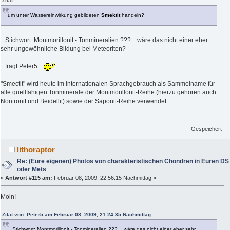
Zitat
um unter Wassereinwirkung gebildeten
Smektit
handeln?
.. Stichwort: Montmorillonit - Tonmineralien ??? .. wäre das nicht einer eher
sehr ungewöhnliche Bildung bei Meteoriten?
.. fragt Peter5 ..
"Smectit" wird heute im internationalen Sprachgebrauch als Sammelname für
alle quellfähigen Tonminerale der Montmorillonit-Reihe (hierzu gehören auch
Nontronit und Beidellit) sowie der Saponit-Reihe verwendet.
Gespeichert
lithoraptor
Re: (Eure eigenen) Photos von charakteristischen Chondren in Euren DS
oder Mets
«
Antwort #115 am:
Februar 08, 2009, 22:56:15 Nachmittag »
Moin!
Zitat von: Peter5 am Februar 08, 2009, 21:24:35 Nachmittag
.. Stichwort: Montmorillonit - Tonmineralien ??? .. wäre das nicht einer eher sehr