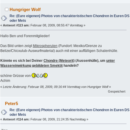
Hungriger Wolf
Re: (Eure eigenen) Photos von charakteristischen Chondren in Euren DS
oder Mets
«
Antwort #113 am:
Februar 08, 2009, 08:55:47 Vormittag »
Hallo Ben und Forenmitglieder!
Das Bild unten zeigt
Mikrospherulen
(Fundort: Mexiko/Grenze zu
Belize/Chicxulub-Auswurfmaterial) auch mit einer auffälligen Schalenhülle.
Könnte es sich bei Deiner
Chondre (Meteorit)
(Aussenhülle), um
unter
Wassereinwirkung gebildeten Smektit
handeln?
schöne Grüsse von
Achim
«
Letzte Änderung: Februar 08, 2009, 09:16:44 Vormittag von Hungriger Wolf
»
Gespeichert
Peter5
Re: (Eure eigenen) Photos von charakteristischen Chondren in Euren DS
oder Mets
«
Antwort #114 am:
Februar 08, 2009, 21:24:35 Nachmittag »