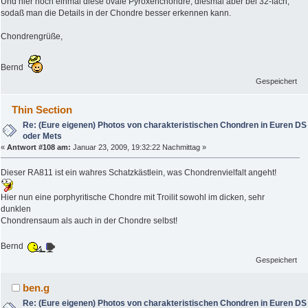
Und hier noch einmal diese ovale Pyroxenchondre, diesmal aber bei 32-fach,
sodaß man die Details in der Chondre besser erkennen kann.
Chondrengrüße,
Bernd
Gespeichert
Thin Section
Re: (Eure eigenen) Photos von charakteristischen Chondren in Euren DS
oder Mets
«
Antwort #108 am:
Januar 23, 2009, 19:32:22 Nachmittag »
Dieser RA811 ist ein wahres Schatzkästlein, was Chondrenvielfalt angeht!
Hier nun eine porphyritische Chondre mit Troilit sowohl im dicken, sehr
dunklen
Chondrensaum als auch in der Chondre selbst!
Bernd
Gespeichert
ben.g
Re: (Eure eigenen) Photos von charakteristischen Chondren in Euren DS