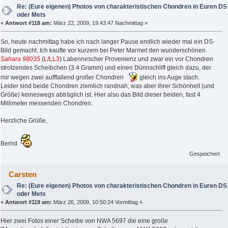
Re: (Eure eigenen) Photos von charakteristischen Chondren in Euren DS
oder Mets
«
Antwort #118 am:
März 22, 2009, 19:43:47 Nachmittag »
So, heute nachmittag habe ich nach langer Pause endlich wieder mal ein DS-
Bild gemacht. Ich kaufte vor kurzem bei Peter Marmet den wunderschönen
Sahara 98035
(
L
/
LL3
) Labennescher Provenienz und zwar ein vor Chondren
strotzendes Scheibchen (3.4 Gramm) und einen Dünnschliff gleich dazu, der
mir wegen zwei aufffallend großer Chondren
gleich ins Auge stach.
Leider sind beide Chondren ziemlich randnah, was aber ihrer Schönheit (und
Größe) keineswegs abträglich ist. Hier also das Bild dieser beiden, fast 4
Millimeter messenden Chondren.
Herzliche Grüße,
Bernd
Gespeichert
Carsten
Re: (Eure eigenen) Photos von charakteristischen Chondren in Euren DS
oder Mets
«
Antwort #119 am:
März 26, 2009, 10:50:24 Vormittag »
Hier zwei Fotos einer Scheibe von NWA 5697 die eine große