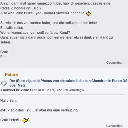
Als ich dann mal näher rangezoomt bin, hab ich gesehen, dass es eine
Radial-Chondre ist. (Bild 2)
Also wohl eine Bull's-Eyed-Radial-Pyroxen-Chondrule
So wie ich das verstanden habe, sind die radialen Linien feine
Enstatitstreifen.
Woher kommt aber der weiß verfärbte Rand?
Ganz außen ist ja dann auch noch ein weiterer, etwas dunklerer Rand zu
sehen.
Gruß
Ben
Gespeichert
Peter5
Re: (Eure eigenen) Photos von charakteristischen Chondren in Euren DS
oder Mets
«
Antwort #112 am:
Februar 08, 2009, 08:28:28 Vormittag »
Hallo Ben,
evtl. Plagioklas .. (?) .. ist aber nur eine Vermutung ..
Gruß Peter5 ..
Gespeichert