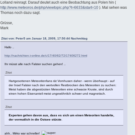
Lolland reinragt. Darauf deutet auch eine Beobachtung aus Polen hin (
http://www.meteoros.de/php/viewtopic.php?t=6633&start=10
). Mal sehen was
Thomas noch dazu sagt.
Grüsse,
Mark
Zitat von: Peter5 am Januar 18, 2009, 17:50:44 Nachmittag
Hallo ..
http://nachrichten.t-online.de/c/17/40/62/72/17406272.html
Ihr müsst alle nach Falster suchen gehen! ..
Zitat
Hartgesottenen Meteoritenfans rät Vornhusen daher - wenn überhaupt - auf
der Insel Falster nach den wertvollen Restbrocken des Meteoriten zu suchen:
Meist haben die abgestürzten Meteoriten eine schwarze Kruste, sind durch
einen hohen Eisenanteil meist ungewöhnlich schwer und magnetisch.
Zitat
Experten gehen davon aus, dass es sich um einen Meteoriten handelte,
der vermutlich in die Ostsee stürzte
.
ahh.. Mirko war schneller!