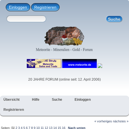
Einloggen
Registrieren
20 JAHRE FORUM (online seit: 12. April 2006)
Übersicht
Hilfe
Suche
Einloggen
Registrieren
« vorheriges
nächstes »
Seiten: [
1
]
2
3
4
5
6
7
8
9
10
11
12
13
14
15
16
Nach unten