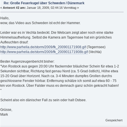
Re: Große Feuerkugel über Schweden / Dänemark
«
Antwort #2 am:
Januar 18, 2009, 02:44:16 Vormittag »
Hallo,
wow, das Video aus Schweden ist echt der Hammer.
Leider war es in Vechta bedeckt. Die Webcam zeigt aber noch eine starke
Himmelsaufhellung. Selbst die Kamera am Tagernsee hat ein grünliches
Aufleuchten drauf:
http://www.parhelia.de/storm/2009/fk_200901171908.gif
(Tegernsee)
http://www.parhelia.de/storm/2009/fk_200901171908b.gif
(Vechta)
Bester Augenzeugenbericht bisher:
"Von Rostock aus gegen 20:00 Uhr flackernder bläulicher Schein für etwa 1-2
Sekunden sichtbar, Richtung fast genau Nord (ca. 5 Grad östlich), Höhe etwa
15-20 Grad über Horizont. Nach ca. 3-4 Minuten dumpfes Grollen durchs
geschlossene Fenster hörbar. Entfernung schätze ich somit auf etwa 60 - 75
km von Rostock. Über Falster muss es demnach ganz schön gekracht haben!
"
Scheint also ein dänischer Fall zu sein oder halt Ostsee.
Grüsse,
Mark
Gespeichert