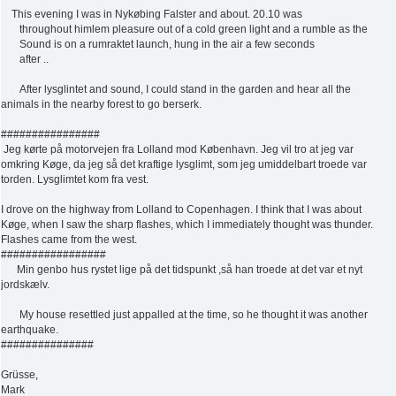
This evening I was in Nykøbing Falster and about. 20.10 was
throughout himlem pleasure out of a cold green light and a rumble as the
Sound is on a rumraktet launch, hung in the air a few seconds
after ..
After lysglintet and sound, I could stand in the garden and hear all the
animals in the nearby forest to go berserk.
################
Jeg kørte på motorvejen fra Lolland mod København. Jeg vil tro at jeg var
omkring Køge, da jeg så det kraftige lysglimt, som jeg umiddelbart troede var
torden. Lysglimtet kom fra vest.
I drove on the highway from Lolland to Copenhagen. I think that I was about
Køge, when I saw the sharp flashes, which I immediately thought was thunder.
Flashes came from the west.
#################
Min genbo hus rystet lige på det tidspunkt ,så han troede at det var et nyt
jordskælv.
My house resettled just appalled at the time, so he thought it was another
earthquake.
###############
Grüsse,
Mark