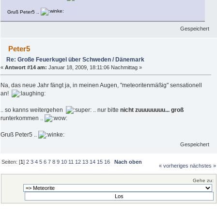
Gruß Peter5 ..
Gespeichert
Peter5
Re: Große Feuerkugel über Schweden / Dänemark
«
Antwort #14 am:
Januar 18, 2009, 18:11:06 Nachmittag »
Na, das neue Jahr fängt ja, in meinen Augen, "meteoritenmäßig" sensationell
an!
.. so kanns weitergehen
.. nur bitte
nicht zuuuuuuuu... groß
runterkommen ..
Gruß Peter5 ..
Gespeichert
Seiten: [
1
]
2
3
4
5
6
7
8
9
10
11
12
13
14
15
16
Nach oben
« vorheriges
nächstes »
Gehe zu: