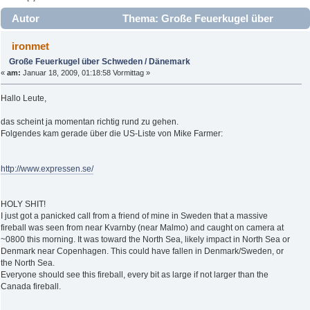
Autor
Thema: Große Feuerkugel über
Schweden / Dänemark (Gelesen 117943 mal)
ironmet
Große Feuerkugel über Schweden / Dänemark
«
am:
Januar 18, 2009, 01:18:58 Vormittag »
Hallo Leute,
das scheint ja momentan richtig rund zu gehen.
Folgendes kam gerade über die US-Liste von Mike Farmer:
http://www.expressen.se/
HOLY SHIT!
I just got a panicked call from a friend of mine in Sweden that a massive
fireball was seen from near Kvarnby (near Malmo) and caught on camera at
~0800 this morning. It was toward the North Sea, likely impact in North Sea or
Denmark near Copenhagen. This could have fallen in Denmark/Sweden, or
the North Sea.
Everyone should see this fireball, every bit as large if not larger than the
Canada fireball.