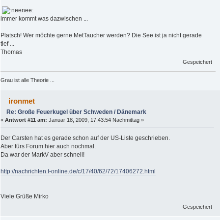
immer kommt was dazwischen ...
Platsch! Wer möchte gerne MetTaucher werden? Die See ist ja nicht gerade
tief ...
Thomas
Gespeichert
Grau ist alle Theorie ...
ironmet
Re: Große Feuerkugel über Schweden / Dänemark
«
Antwort #11 am:
Januar 18, 2009, 17:43:54 Nachmittag »
Der Carsten hat es gerade schon auf der US-Liste geschrieben.
Aber fürs Forum hier auch nochmal.
Da war der MarkV aber schnell!
http://nachrichten.t-online.de/c/17/40/62/72/17406272.html
Viele Grüße Mirko
Gespeichert