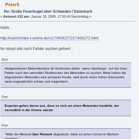
Peter5
Re: Große Feuerkugel über Schweden / Dänemark
«
Antwort #12 am:
Januar 18, 2009, 17:50:44 Nachmittag »
Hallo ..
http://nachrichten.t-online.de/c/17/40/62/72/17406272.html
Ihr müsst alle nach Falster suchen gehen! ..
Zitat
Hartgesottenen Meteoritenfans rät Vornhusen daher - wenn überhaupt - auf der Insel
Falster nach den wertvollen Restbrocken des Meteoriten zu suchen: Meist haben die
abgestürzten Meteoriten eine schwarze Kruste, sind durch einen hohen Eisenanteil
meist ungewöhnlich schwer und magnetisch.
Zitat
Experten gehen davon aus, dass es sich um einen Meteoriten handelte, der
vermutlich in die Ostsee stürzte
.
Zitat
"Wäre der Meteorit
über Rostock
abgestürzt, hätte es sicher Löcher in Dächern
gegeben."