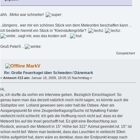
ahh.. Mirko war schneller!
..übrigens.. wer mir ein schönes Stück von dem Meteoriten beschaffen kann ...
ich bestelle hiermit ein Stück in "Kleinstufengröße"!
..sagt mir, was das kosten soll ..
Gruß Peter5 ..
Gespeichert
MarkV
Re: Große Feuerkugel über Schweden / Dänemark
«
Antwort #13 am:
Januar 18, 2009, 18:05:15 Nachmittag »
Hi,
ja, ich durfte da vorhin ein Interview geben. Bezüglich Einschlagsort: So
genau kann man das derzeit natürlich noch nicht sagen, es könnte auch die
Südspitze von Lolland gewesen sein oder halt die Ostsee. Aber als
Ausgangspunkt für eine Zeugenbefragung/Suche ist Nykøbing Falster
vielleicht nicht schlecht. Ich geb die Hoffnung noch nicht auf, dass es der
Meteorit bis auf die Insel geschafft hat. Es gibt eine Beobachtung aus
Rostock, wonach der Meteorit in 15° Höhe bei 322° Azimut geendet ist. 15° ist
schon recht tief. Wenn man bedenkt, dass das Leuchten in vielleicht 30km
Höhe aufgehört hat, dann wäre es denkbar, dass der Endpunkt knapp nach