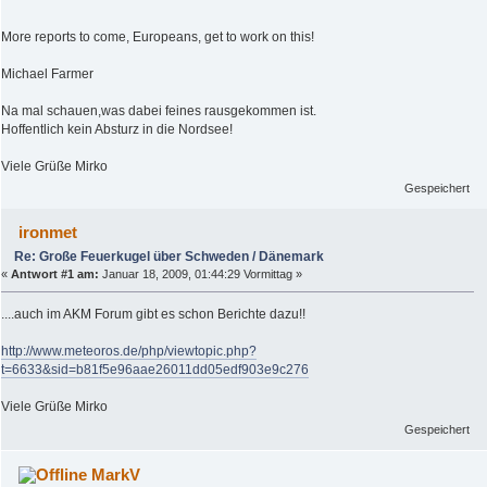
More reports to come, Europeans, get to work on this!
Michael Farmer
Na mal schauen,was dabei feines rausgekommen ist.
Hoffentlich kein Absturz in die Nordsee!
Viele Grüße Mirko
Gespeichert
ironmet
Re: Große Feuerkugel über Schweden / Dänemark
«
Antwort #1 am:
Januar 18, 2009, 01:44:29 Vormittag »
....auch im AKM Forum gibt es schon Berichte dazu!!
http://www.meteoros.de/php/viewtopic.php?
t=6633&sid=b81f5e96aae26011dd05edf903e9c276
Viele Grüße Mirko
Gespeichert
MarkV