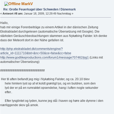
MarkV
Re: Große Feuerkugel über Schweden / Dänemark
«
Antwort #8 am:
Januar 18, 2009, 12:29:49 Nachmittag »
Hallo,
hab mir einige Forenbeiträge zu einem Artikel in der dänischen Zeitung
Ekstrabladet durchgelesen (automatische Übersetzung mit Google). Die
stärksten Geräuschbeobachtungen stammen aus Nykøbing Falster. Ich denke
dass der Meteorit dort in der Nähe gefallen ist.
http://php.ekstrabladet.dk/comments/engine/?
article_id=1111710&txt=&nc=50&ce=false&cc=false
http://www.godlikeproductions.com/forum1/message707462/pg1
(Links mit
automatischer Übersetzung)
#########################
Her til aften befandt jeg mig i Nykøbing Falster, og ca. 20.10 blev
hele himlem lyst op af et koldt grønligt lys, og en buldren, som den
lyd der er på en rumraktet opsendelse, hang i luften nogle sekunder
efter..
Efter lysglintet og lyden, kunne jeg stå i haven og høre alle dyrene i den
nærliggende skov gå amok.