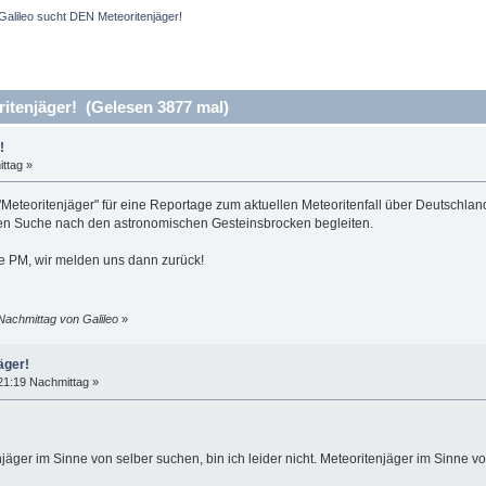
Galileo sucht DEN Meteoritenjäger!
itenjäger! (Gelesen 3877 mal)
!
ttag »
"Meteoritenjäger" für eine Reportage zum aktuellen Meteoritenfall über Deutschlan
en Suche nach den astronomischen Gesteinsbrocken begleiten.
ne PM, wir melden uns dann zurück!
Nachmittag von Galileo
»
äger!
21:19 Nachmittag »
jäger im Sinne von selber suchen, bin ich leider nicht. Meteoritenjäger im Sinne 