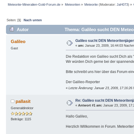
Meteorite-Mineralien-Gold-Forum.de
»
Meteoriten
»
Meteorite
(Moderator:
JaH073
) »
Seiten: [
1
]
Nach unten
Autor
Thema: Galileo sucht DEN Meteor
Galileo sucht DEN Meteoritenjäger
Galileo
«
am:
Januar 23, 2009, 16:44:03 Nachmi
Gast
Die Redaktion von Galileo sucht Dich als 
Wir würden Dich gerne bei der spannend
Bitte schreibt uns hier über das Forum ei
Der Galileo-Reporter
«
Letzte Änderung: Januar 23, 2009, 17:16:26 
Re: Galileo sucht DEN Meteoritenj
pallasit
«
Antwort #1 am:
Januar 23, 2009, 17:
Generaldirektor
Hallo Galileo,
Beiträge: 1115
Herzlich Willkommen in Forum. Meteoriten