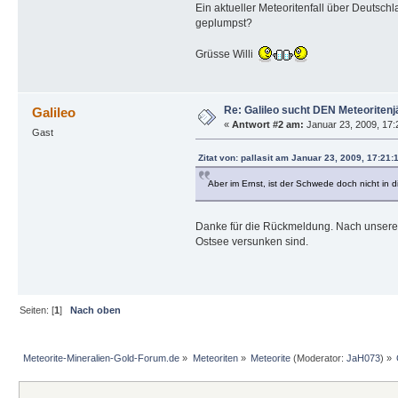
Ein aktueller Meteoritenfall über Deutsch
geplumpst?
Grüsse Willi
Re: Galileo sucht DEN Meteoritenj
Galileo
«
Antwort #2 am:
Januar 23, 2009, 17:
Gast
Zitat von: pallasit am Januar 23, 2009, 17:21
Aber im Ernst, ist der Schwede doch nicht in 
Danke für die Rückmeldung. Nach unseren 
Ostsee versunken sind.
Seiten: [
1
]
Nach oben
Meteorite-Mineralien-Gold-Forum.de
»
Meteoriten
»
Meteorite
(Moderator:
JaH073
) »