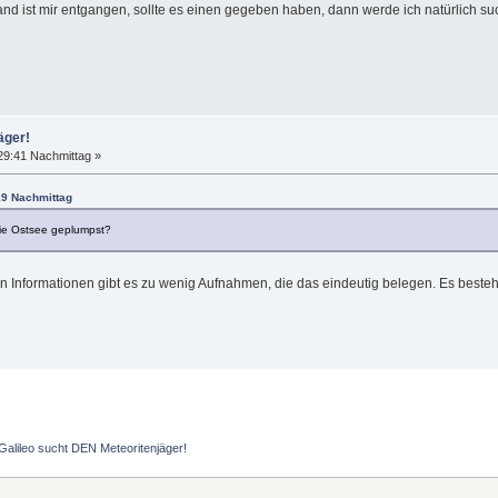
land ist mir entgangen, sollte es einen gegeben haben, dann werde ich natürlich su
äger!
29:41 Nachmittag »
:19 Nachmittag
die Ostsee geplumpst?
Informationen gibt es zu wenig Aufnahmen, die das eindeutig belegen. Es besteht 
Galileo sucht DEN Meteoritenjäger!