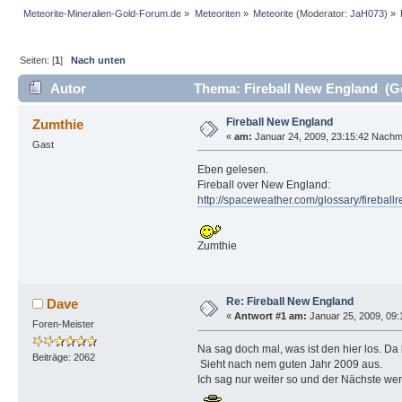
Meteorite-Mineralien-Gold-Forum.de
»
Meteoriten
»
Meteorite
(Moderator:
JaH073
) »
Seiten: [
1
]
Nach unten
Autor
Thema: Fireball New England (Ge
Fireball New England
Zumthie
«
am:
Januar 24, 2009, 23:15:42 Nachmi
Gast
Eben gelesen.
Fireball over New England:
http://spaceweather.com/glossary/fire
Zumthie
Re: Fireball New England
Dave
«
Antwort #1 am:
Januar 25, 2009, 09:
Foren-Meister
Na sag doch mal, was ist den hier los. Da 
Beiträge: 2062
Sieht nach nem guten Jahr 2009 aus.
Ich sag nur weiter so und der Nächste w