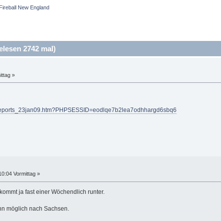
Fireball New England
lesen 2742 mal)
ttag »
ballreports_23jan09.htm?PHPSESSID=eodlqe7b2lea7odhhargd6sbq6
10:04 Vormittag »
kommt ja fast einer Wöchendlich runter.
enn möglich nach Sachsen.