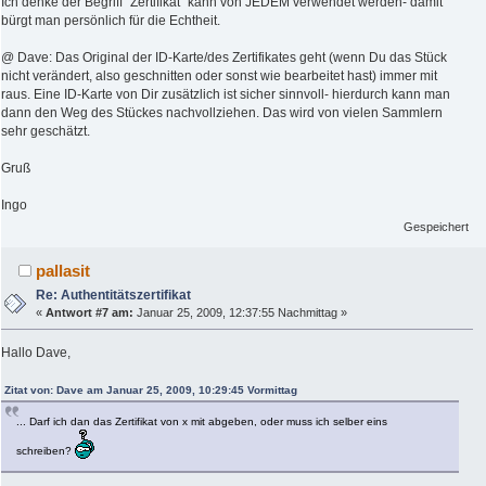
Ich denke der Begriff "Zertifikat" kann von JEDEM verwendet werden- damit
bürgt man persönlich für die Echtheit.
@ Dave: Das Original der ID-Karte/des Zertifikates geht (wenn Du das Stück
nicht verändert, also geschnitten oder sonst wie bearbeitet hast) immer mit
raus. Eine ID-Karte von Dir zusätzlich ist sicher sinnvoll- hierdurch kann man
dann den Weg des Stückes nachvollziehen. Das wird von vielen Sammlern
sehr geschätzt.
Gruß
Ingo
Gespeichert
pallasit
Re: Authentitätszertifikat
«
Antwort #7 am:
Januar 25, 2009, 12:37:55 Nachmittag »
Hallo Dave,
Zitat von: Dave am Januar 25, 2009, 10:29:45 Vormittag
... Darf ich dan das Zertifikat von x mit abgeben, oder muss ich selber eins
schreiben?