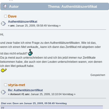
Autor
Thema: Authentitätszertifikat
(Gelesen 4994 mal)
Dave
Authentitätszertifikat
«
am:
Januar 25, 2009, 09:58:49 Vormittag »
Hi,
und zwar habe ich eine Frage zu den Authentitätszertifikaten. Wie ist das,
wenn ich einen Met verkaufe,, kann ich dann das Zertifikat mit abgeben oder
ist das nicht erlaubt?
Da ja meist auch unterschrieben ist und ich bis jetzt immer nur Zertifikate
bekommen habe, die auch von den Leuten unterschrieben waren, von denen
ich den Met gekauft habe.
Gespeichert
styria-met
Re: Authentitätszertifikat
«
Antwort #1 am:
Januar 25, 2009, 10:10:04 Vormittag »
Zitat von: Dave am Januar 25, 2009, 09:58:49 Vormittag