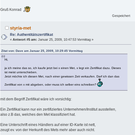
Gruß Konrad
Gespeichert
styria-met
Re: Authentitätszertifikat
«
Antwort #5 am:
Januar 25, 2009, 10:47:53 Vormittag »
Zitat von: Dave am Januar 25, 2009, 10:29:45 Vormittag
Hi,
ja ich meine das so, ich kaufe jetzt bei x einen Met, x legt ein Zertifikat dazu. Dieses
ist meist unterschieben.
Jetzt möchte ich diesen Met, nach einer gewissen Zeit verkaufen. Darf ich dan das
Zertifikat von x mit abgeben, oder muss ich selber eins schreiben?
mit dem Begriff Zertifikat wäre ich vorsichtig:
Ein Zertifikat kann nur ein zertifiziertes Unternehmen/Institut ausstellen,
also z.B das, welches den Met klassifiziert hat.
Eine Unterschrift eines Händlers auf einer ID-Karte ist nett,
zeugt ev. von der Herkunft des Mets mehr aber auch nicht.