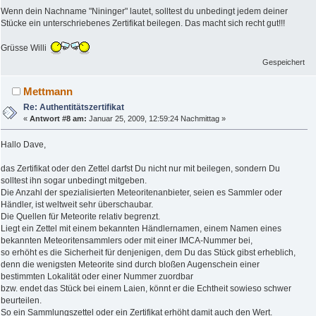
Wenn dein Nachname "Nininger" lautet, solltest du unbedingt jedem deiner
Stücke ein unterschriebenes Zertifikat beilegen. Das macht sich recht gut!!!
Grüsse Willi
Gespeichert
Mettmann
Re: Authentitätszertifikat
«
Antwort #8 am:
Januar 25, 2009, 12:59:24 Nachmittag »
Hallo Dave,
das Zertifikat oder den Zettel darfst Du nicht nur mit beilegen, sondern Du
solltest ihn sogar unbedingt mitgeben.
Die Anzahl der spezialisierten Meteoritenanbieter, seien es Sammler oder
Händler, ist weltweit sehr überschaubar.
Die Quellen für Meteorite relativ begrenzt.
Liegt ein Zettel mit einem bekannten Händlernamen, einem Namen eines
bekannten Meteoritensammlers oder mit einer IMCA-Nummer bei,
so erhöht es die Sicherheit für denjenigen, dem Du das Stück gibst erheblich,
denn die wenigsten Meteorite sind durch bloßen Augenschein einer
bestimmten Lokalität oder einer Nummer zuordbar
bzw. endet das Stück bei einem Laien, könnt er die Echtheit sowieso schwer
beurteilen.
So ein Sammlungszettel oder ein Zertifikat erhöht damit auch den Wert.