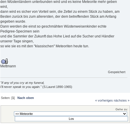
den Wüstenländern unterbunden wird und es keine Meteorite mehr geben
wird,
dann wird es sicher von Vorteil sein, die Zettel zu einem Stück zu haben, am
Besten zurück bis zum allerersten, der dem betreffenden Stück am Anfang
gegeben wurde.
Dann werden die einst so geschmähten Wüstenweisenkinder echte
Pedigree-Specimen sein
und die Sammler der Zukunft das Hohe Lied auf die Sucher und Händler
unserer Tage singen,
so wie sie es mit den "klassischen" Meteoriten heute tun.
Mettmann
Gespeichert
"If any of you cry at my funeral,
I'll never speak to you again."
(S.Laurel 1890-1965)
Seiten: [
1
]
Nach oben
« vorheriges
nächstes »
Gehe zu: