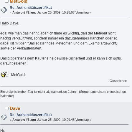
MetGold
Re: Authentitätszertifikat
«
Antwort #2 am:
Januar 25, 2009, 10:25:07 Vormittag »
Hallo Dave,
egal wie man das nennt, aber ich finde es wichtig, daß der Meteorit nicht
nackig verkauft wird, sondern immer ein dazugehöriges Kärtchen oder so
dabei ist mit den "Basisdaten" des Meteoriten und dem Exemplargewicht,
sowie der Verkäuferdaten.
Das gibt erstens dem Käufer eine gewisse Sicherheit und er kann sich ggfls.
darauf beziehen.
MetGold
Gespeichert
Ein ereignisreicher Tag ist mehr als namenlose Jahre - (Spruch aus einem chinesischen
Kalender)
Dave
Re: Authentitätszertifikat
«
Antwort #3 am:
Januar 25, 2009, 10:29:45 Vormittag »
Hi,