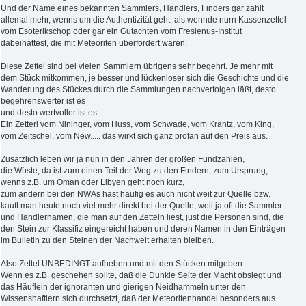
Und der Name eines bekannten Sammlers, Händlers, Finders gar zählt
allemal mehr, wenns um die Authentizität geht, als wennde nurn Kassenzettel
vom Esoterikschop oder gar ein Gutachten vom Fresienus-Institut
dabeihättest, die mit Meteoriten überfordert wären.
Diese Zettel sind bei vielen Sammlern übrigens sehr begehrt. Je mehr mit
dem Stück mitkommen, je besser und lückenloser sich die Geschichte und die
Wanderung des Stückes durch die Sammlungen nachverfolgen läßt, desto
begehrenswerter ist es
und desto wertvoller ist es.
Ein Zetterl vom Nininger, vom Huss, vom Schwade, vom Krantz, vom King,
vom Zeitschel, vom New..... das wirkt sich ganz profan auf den Preis aus.
Zusätzlich leben wir ja nun in den Jahren der großen Fundzahlen,
die Wüste, da ist zum einen Teil der Weg zu den Findern, zum Ursprung,
wenns z.B. um Oman oder Libyen geht noch kurz,
zum andern bei den NWAs hast häufig es auch nicht weit zur Quelle bzw.
kauft man heute noch viel mehr direkt bei der Quelle, weil ja oft die Sammler-
und Händlernamen, die man auf den Zetteln liest, just die Personen sind, die
den Stein zur Klassifiz eingereicht haben und deren Namen in den Einträgen
im Bulletin zu den Steinen der Nachwelt erhalten bleiben.
Also Zettel UNBEDINGT aufheben und mit den Stücken mitgeben.
Wenn es z.B. geschehen sollte, daß die Dunkle Seite der Macht obsiegt und
das Häuflein der ignoranten und gierigen Neidhammeln unter den
Wissenshaftlern sich durchsetzt, daß der Meteoritenhandel besonders aus