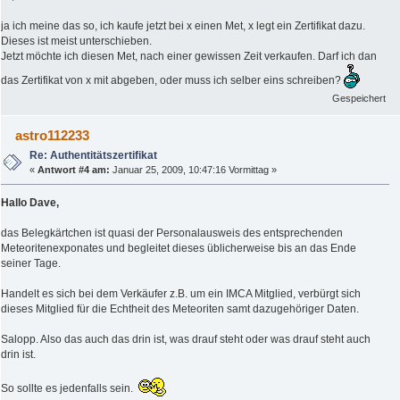
ja ich meine das so, ich kaufe jetzt bei x einen Met, x legt ein Zertifikat dazu.
Dieses ist meist unterschieben.
Jetzt möchte ich diesen Met, nach einer gewissen Zeit verkaufen. Darf ich dan
das Zertifikat von x mit abgeben, oder muss ich selber eins schreiben?
Gespeichert
astro112233
Re: Authentitätszertifikat
«
Antwort #4 am:
Januar 25, 2009, 10:47:16 Vormittag »
Hallo Dave,
das Belegkärtchen ist quasi der Personalausweis des entsprechenden
Meteoritenexponates und begleitet dieses üblicherweise bis an das Ende
seiner Tage.
Handelt es sich bei dem Verkäufer z.B. um ein IMCA Mitglied, verbürgt sich
dieses Mitglied für die Echtheit des Meteoriten samt dazugehöriger Daten.
Salopp. Also das auch das drin ist, was drauf steht oder was drauf steht auch
drin ist.
So sollte es jedenfalls sein.