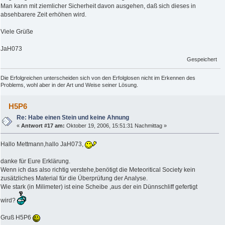
Man kann mit ziemlicher Sicherheit davon ausgehen, daß sich dieses in
absehbarere Zeit erhöhen wird.
Viele Grüße
JaH073
Gespeichert
Die Erfolgreichen unterscheiden sich von den Erfolglosen nicht im Erkennen des
Problems, wohl aber in der Art und Weise seiner Lösung.
H5P6
Re: Habe einen Stein und keine Ahnung
«
Antwort #17 am:
Oktober 19, 2006, 15:51:31 Nachmittag »
Hallo Mettmann,hallo JaH073,
danke für Eure Erklärung.
Wenn ich das also richtig verstehe,benötigt die Meteoritical Society kein
zusätzliches Material für die Überprüfung der Analyse.
Wie stark (in Milimeter) ist eine Scheibe ,aus der ein Dünnschliff gefertigt
wird?
Gruß H5P6