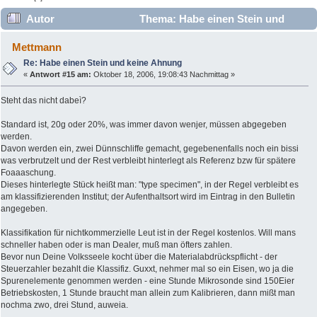
Autor
Thema: Habe einen Stein und
keine Ahnung (Gelesen 17508 mal)
Mettmann
Re: Habe einen Stein und keine Ahnung
«
Antwort #15 am:
Oktober 18, 2006, 19:08:43 Nachmittag »
Steht das nicht dabeì?
Standard ist, 20g oder 20%, was immer davon wenjer, müssen abgegeben
werden.
Davon werden ein, zwei Dünnschliffe gemacht, gegebenenfalls noch ein bissi
was verbrutzelt und der Rest verbleibt hinterlegt als Referenz bzw für spätere
Foaaaschung.
Dieses hinterlegte Stück heißt man: "type specimen", in der Regel verbleibt es
am klassifizierenden Institut; der Aufenthaltsort wird im Eintrag in den Bulletin
angegeben.
Klassifikation für nichtkommerzielle Leut ist in der Regel kostenlos. Will mans
schneller haben oder is man Dealer, muß man öfters zahlen.
Bevor nun Deine Volksseele kocht über die Materialabdrückspflicht - der
Steuerzahler bezahlt die Klassifiz. Guxxt, nehmer mal so ein Eisen, wo ja die
Spurenelemente genommen werden - eine Stunde Mikrosonde sind 150Eier
Betriebskosten, 1 Stunde braucht man allein zum Kalibrieren, dann mißt man
nochma zwo, drei Stund, auweia.