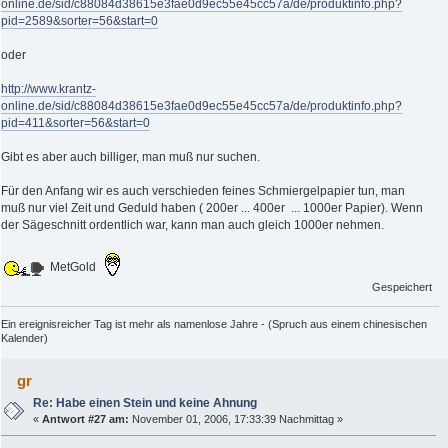
online.de/sid/c88084d38615e3fae0d9ec55e45cc57a/de/produktinfo.php?
pid=2589&sorter=56&start=0
oder
http://www.krantz-
online.de/sid/c88084d38615e3fae0d9ec55e45cc57a/de/produktinfo.php?
pid=411&sorter=56&start=0
Gibt es aber auch billiger, man muß nur suchen.
Für den Anfang wir es auch verschieden feines Schmiergelpapier tun, man
muß nur viel Zeit und Geduld haben ( 200er ... 400er ... 1000er Papier). Wenn
der Sägeschnitt ordentlich war, kann man auch gleich 1000er nehmen.
MetGold
Gespeichert
Ein ereignisreicher Tag ist mehr als namenlose Jahre - (Spruch aus einem chinesischen
Kalender)
gr
Re: Habe einen Stein und keine Ahnung
«
Antwort #27 am:
November 01, 2006, 17:33:39 Nachmittag »