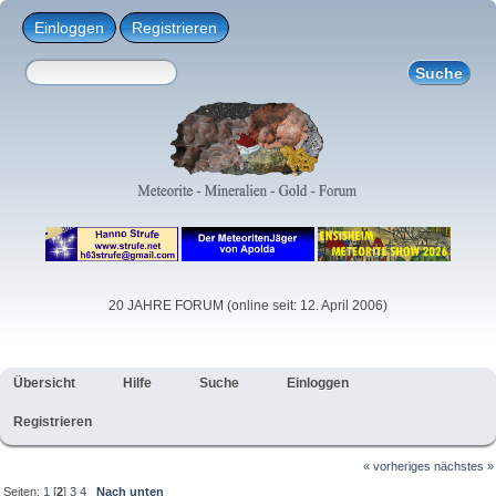
Einloggen
Registrieren
20 JAHRE FORUM (online seit: 12. April 2006)
Übersicht
Hilfe
Suche
Einloggen
Registrieren
« vorheriges
nächstes »
Seiten:
1
[
2
]
3
4
Nach unten