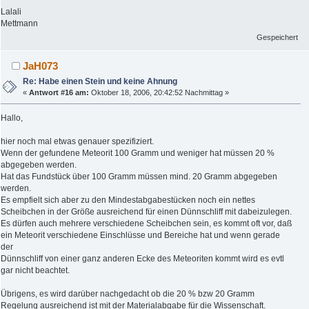
Lalali
Mettmann
Gespeichert
JaH073
Re: Habe einen Stein und keine Ahnung
«
Antwort #16 am:
Oktober 18, 2006, 20:42:52 Nachmittag »
Hallo,
hier noch mal etwas genauer spezifiziert.
Wenn der gefundene Meteorit 100 Gramm und weniger hat müssen 20 %
abgegeben werden.
Hat das Fundstück über 100 Gramm müssen mind. 20 Gramm abgegeben
werden.
Es empfielt sich aber zu den Mindestabgabestücken noch ein nettes
Scheibchen in der Größe ausreichend für einen Dünnschliff mit dabeizulegen.
Es dürfen auch mehrere verschiedene Scheibchen sein, es kommt oft vor, daß
ein Meteorit verschiedene Einschlüsse und Bereiche hat und wenn gerade
der
Dünnschliff von einer ganz anderen Ecke des Meteoriten kommt wird es evtl
gar nicht beachtet.
Übrigens, es wird darüber nachgedacht ob die 20 % bzw 20 Gramm
Regelung ausreichend ist mit der Materialabgabe für die Wissenschaft.