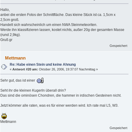
Hallo,
anbei die ersten Fotos der Schnittfläche. Das kleine Stück ist ca. 1,5cm x
2,5cm groß.
Handelt sich wahrscheinlich um einen NWA Steinmeteoriten.
Werde ihn klassifizieren lassen, kostet nichts, außer 20g der gesamten Masse
(rund 2,9kg).
Gruß gr
Gespeichert
Mettmann
Re: Habe einen Stein und keine Ahnung
«
Antwort #20 am:
Oktober 26, 2006, 19:37:07 Nachmittag »
Sehr gut, das ist einer
Seht ihr die kleinen Kugerln überall drin?
Das sind die ominösen Chondren, die hammer in irdischen Gesteinen nicht.
Jetzt kömmer alle raten, was es für einer werden wird. Ich rate mal L5, W3.
Mettmann
Gespeichert