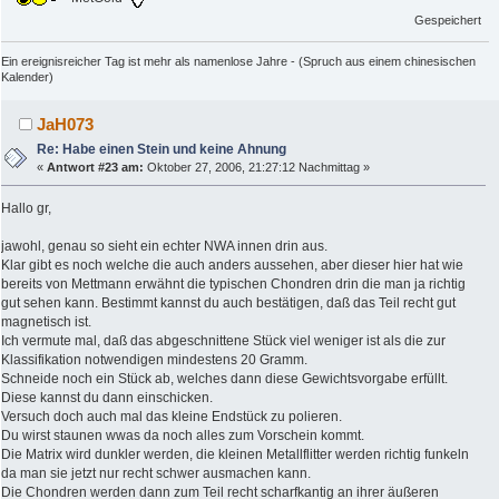
Gespeichert
Ein ereignisreicher Tag ist mehr als namenlose Jahre - (Spruch aus einem chinesischen
Kalender)
JaH073
Re: Habe einen Stein und keine Ahnung
«
Antwort #23 am:
Oktober 27, 2006, 21:27:12 Nachmittag »
Hallo gr,
jawohl, genau so sieht ein echter NWA innen drin aus.
Klar gibt es noch welche die auch anders aussehen, aber dieser hier hat wie
bereits von Mettmann erwähnt die typischen Chondren drin die man ja richtig
gut sehen kann. Bestimmt kannst du auch bestätigen, daß das Teil recht gut
magnetisch ist.
Ich vermute mal, daß das abgeschnittene Stück viel weniger ist als die zur
Klassifikation notwendigen mindestens 20 Gramm.
Schneide noch ein Stück ab, welches dann diese Gewichtsvorgabe erfüllt.
Diese kannst du dann einschicken.
Versuch doch auch mal das kleine Endstück zu polieren.
Du wirst staunen wwas da noch alles zum Vorschein kommt.
Die Matrix wird dunkler werden, die kleinen Metallflitter werden richtig funkeln
da man sie jetzt nur recht schwer ausmachen kann.
Die Chondren werden dann zum Teil recht scharfkantig an ihrer äußeren