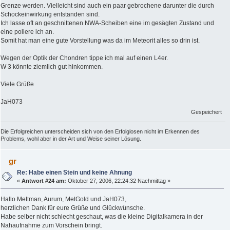
Grenze werden. Vielleicht sind auch ein paar gebrochene darunter die durch
Schockeinwirkung entstanden sind.
Ich lasse oft an geschnittenen NWA-Scheiben eine im gesägten Zustand und
eine poliere ich an.
Somit hat man eine gute Vorstellung was da im Meteorit alles so drin ist.
Wegen der Optik der Chondren tippe ich mal auf einen L4er.
W 3 könnte ziemlich gut hinkommen.
Viele Grüße
JaH073
Gespeichert
Die Erfolgreichen unterscheiden sich von den Erfolglosen nicht im Erkennen des
Problems, wohl aber in der Art und Weise seiner Lösung.
gr
Re: Habe einen Stein und keine Ahnung
«
Antwort #24 am:
Oktober 27, 2006, 22:24:32 Nachmittag »
Hallo Mettman, Aurum, MetGold und JaH073,
herzlichen Dank für eure Grüße und Glückwünsche.
Habe selber nicht schlecht geschaut, was die kleine Digitalkamera in der
Nahaufnahme zum Vorschein bringt.