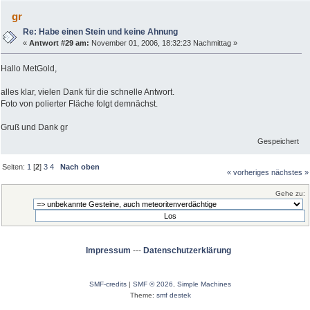
gr
Re: Habe einen Stein und keine Ahnung
«
Antwort #29 am:
November 01, 2006, 18:32:23 Nachmittag »
Hallo MetGold,
alles klar, vielen Dank für die schnelle Antwort.
Foto von polierter Fläche folgt demnächst.
Gruß und Dank gr
Gespeichert
Seiten:
1
[
2
]
3
4
Nach oben
« vorheriges
nächstes »
Gehe zu:
Impressum
---
Datenschutzerklärung
SMF-credits
|
SMF © 2026
,
Simple Machines
Theme:
smf destek