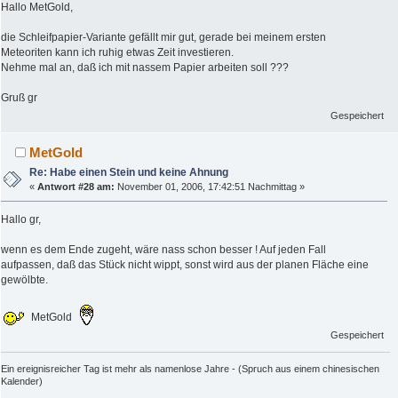
Hallo MetGold,
die Schleifpapier-Variante gefällt mir gut, gerade bei meinem ersten
Meteoriten kann ich ruhig etwas Zeit investieren.
Nehme mal an, daß ich mit nassem Papier arbeiten soll ???
Gruß gr
Gespeichert
MetGold
Re: Habe einen Stein und keine Ahnung
«
Antwort #28 am:
November 01, 2006, 17:42:51 Nachmittag »
Hallo gr,
wenn es dem Ende zugeht, wäre nass schon besser ! Auf jeden Fall
aufpassen, daß das Stück nicht wippt, sonst wird aus der planen Fläche eine
gewölbte.
MetGold
Gespeichert
Ein ereignisreicher Tag ist mehr als namenlose Jahre - (Spruch aus einem chinesischen
Kalender)