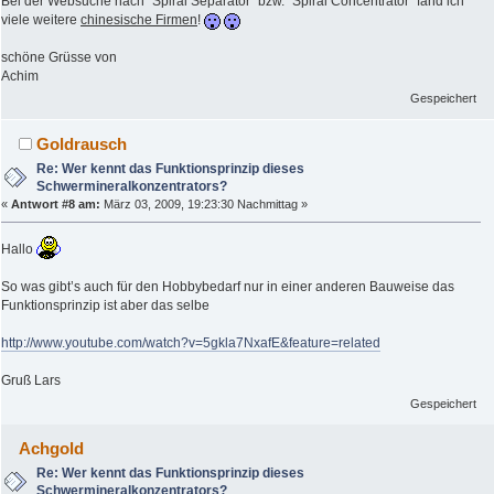
Bei der Websuche nach "Spiral Separator" bzw. "Spiral Concentrator" fand ich
viele weitere
chinesische Firmen
!
schöne Grüsse von
Achim
Gespeichert
Goldrausch
Re: Wer kennt das Funktionsprinzip dieses
Schwermineralkonzentrators?
«
Antwort #8 am:
März 03, 2009, 19:23:30 Nachmittag »
Hallo
So was gibt’s auch für den Hobbybedarf nur in einer anderen Bauweise das
Funktionsprinzip ist aber das selbe
http://www.youtube.com/watch?v=5gkla7NxafE&feature=related
Gruß Lars
Gespeichert
Achgold
Re: Wer kennt das Funktionsprinzip dieses
Schwermineralkonzentrators?