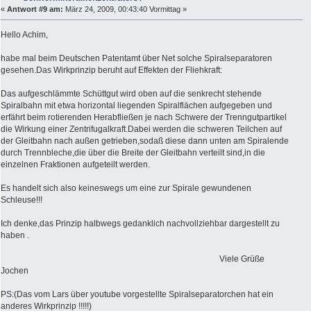
«
Antwort #9 am:
März 24, 2009, 00:43:40 Vormittag »
Hello Achim,
habe mal beim Deutschen Patentamt über Net solche Spiralseparatoren
gesehen.Das Wirkprinzip beruht auf Effekten der Fliehkraft:
Das aufgeschlämmte Schüttgut wird oben auf die senkrecht stehende
Spiralbahn mit etwa horizontal liegenden Spiralflächen aufgegeben und
erfährt beim rotierenden Herabfließen je nach Schwere der Trenngutpartikel
die Wirkung einer Zentrifugalkraft.Dabei werden die schweren Teilchen auf
der Gleitbahn nach außen getrieben,sodaß diese dann unten am Spiralende
durch Trennbleche,die über die Breite der Gleitbahn verteilt sind,in die
einzelnen Fraktionen aufgeteilt werden.
Es handelt sich also keineswegs um eine zur Spirale gewundenen
Schleuse!!!
Ich denke,das Prinzip halbwegs gedanklich nachvollziehbar dargestellt zu
haben .
Viele Grüße
Jochen
PS:(Das vom Lars über youtube vorgestellte Spiralseparatorchen hat ein
anderes Wirkprinzip !!!!!)