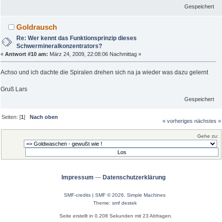
Gespeichert
Goldrausch
Re: Wer kennt das Funktionsprinzip dieses
Schwermineralkonzentrators?
«
Antwort #10 am:
März 24, 2009, 22:08:06 Nachmittag »
Achso und ich dachte die Spiralen drehen sich na ja wieder was dazu gelernt
Gruß Lars
Gespeichert
Seiten: [
1
]
Nach oben
« vorheriges
nächstes »
Gehe zu:
Impressum
---
Datenschutzerklärung
SMF-credits
|
SMF © 2026
,
Simple Machines
Theme:
smf destek
Seite erstellt in 0.208 Sekunden mit 23 Abfragen.