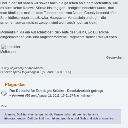
Und in der Tat haben wir sowas noch nie gesehen an einem Meteoriten, wie
es auch keine Ralewit-Stücke bislang gab - lediglich berichtet wurde, daß
man ähnliches mal bei dem Tonnentrumm von Norton County bemerkt hätte.
So middlesbrough, baszkowka, Haagscher Venusstein und dgl. - die
scheinen sowas nicht zu zeigen, sind wohl auch noch zu klein.
Momentlein, da ein Ausschnitt der Rückseite des Steins, wo Du solche
eingebackenen, ein- und angeschmolzene Fragmente siehst, Ralewit eben.
Mettmann
Gespeichert
"If any of you cry at my funeral,
I'll never speak to you again."
(S.Laurel 1890-1965)
Plagioklas
Re: Rätselhafte Tamdaght-Stücke - Detektivarbeit gefragt
«
Antwort #58 am:
August 11, 2011, 15:51:17 Nachmittag »
Zitat
Ja neee. Daß bei orientierten hint die Kruste dicker als vorn ist, ist ja nix
überraschendes. Daß die Soß nach hinten gedrückt und fließt und sich ansammelt.