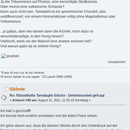
Ja die Tritiumminen auf Phobos, eine berüchtigte Strafkolonie.
Oder meinst eine vulkanische Schlacke?
Kann auch nicht sein. Tamdakht ist ein gewöhnlicher Chondrit, also
undifferenziert, von einem Himmelskörper völlig ohne Magmatismus oder
Vulkanismus.
...ja gallpa, aber wie kamen dann die Krümel, noch dazu so
verschiedenartige, in den Honig hinein?
Vielleicht, weils vor der Walnuß eine andere zerissen hat?
Und warum gabs da so viiiiiiiel Honig?
Gespeichert
"If any of you cry at my funeral,
I'll never speak to you again."
(S.Laurel 1890-1965)
Sikhote
Re: Rätselhafte Tamdaght-Stücke - Detektivarbeit gefragt
«
Antwort #49 am:
August 11, 2011, 11:05:19 Vormittag »
Ich hab´s geschafft!
Ich konnte mich endlich anmelden und die tollen Fotos sehen.
Ich gehe davon aus, dass die kleinen Stücke durch den Unterdruck auf der