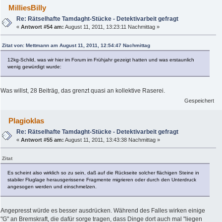
MilliesBilly
Re: Rätselhafte Tamdaght-Stücke - Detektivarbeit gefragt
«
Antwort #54 am:
August 11, 2011, 13:23:11 Nachmittag »
Zitat von: Mettmann am August 11, 2011, 12:54:47 Nachmittag
12kg-Schild, was wir hier im Forum im Frühjahr gezeigt hatten und was erstaunlich
wenig gewürdigt wurde:
Was willst, 28 Beiträg, das grenzt quasi an kollektive Raserei.
Gespeichert
Plagioklas
Re: Rätselhafte Tamdaght-Stücke - Detektivarbeit gefragt
«
Antwort #55 am:
August 11, 2011, 13:43:38 Nachmittag »
Zitat
Es scheint also wirklich so zu sein, daß auf die Rückseite solcher flächigen Steine in
stabiler Fluglage herausgerissene Fragmente migrieren oder durch den Unterdruck
angesogen werden und einschmelzen.
Angepresst würde es besser ausdrücken. Während des Falles wirken einige
"G" an Bremskraft, die dafür sorge tragen, dass Dinge dort auch mal "liegen