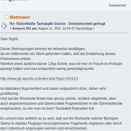
Gespeichert
Mettmann
Re: Rätselhafte Tamdaght-Stücke - Detektivarbeit gefragt
«
Antwort #51 am:
August 11, 2011, 12:54:47 Nachmittag »
Salü Sigrid,
Deine Überlegungen können wir teilweise bestätigen,
da wir mittlerweile ein Stück gefunden hatten, daß die Entstehung dieses
Phänomens erklärt.
Nämlich jenes äußerst dünne 12kg-Schild, was wir hier im Forum im Frühjahr
gezeigt hatten und was erstaunlich wenig gewürdigt wurde:
http://www.jgr-apolda.eu/index.php?topic=6233.0
Ist stärkstens flugorientiert und dabei unglaublich dünn, daher sehr
großflächig.
Und auf der Rückseite findet man genau solche, sichtlich abgelöste, aber
auch angeschmolzene und überkrustete Fragmentchen in der Schmelzkruste
eingebacken, so wie man es beim Tamdakht-Ralewiten hat.
Es scheint also wirklich so zu sein, daß auf die Rückseite solcher flächigen
Steine in stabiler Fluglage herausgerissene Fragmente migrieren oder durch
den Unterdruck angesogen werden und einschmelzen.