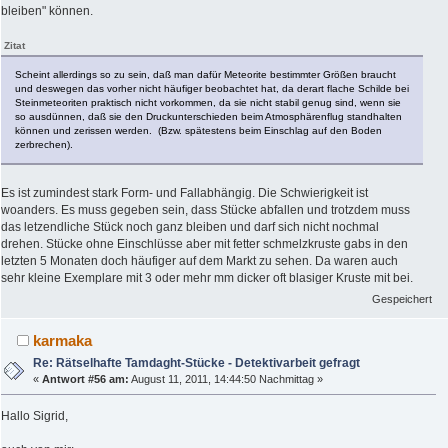
bleiben" können.
Zitat
Scheint allerdings so zu sein, daß man dafür Meteorite bestimmter Größen braucht
und deswegen das vorher nicht häufiger beobachtet hat, da derart flache Schilde bei
Steinmeteoriten praktisch nicht vorkommen, da sie nicht stabil genug sind, wenn sie
so ausdünnen, daß sie den Druckunterschieden beim Atmosphärenflug standhalten
können und zerissen werden. (Bzw. spätestens beim Einschlag auf den Boden
zerbrechen).
Es ist zumindest stark Form- und Fallabhängig. Die Schwierigkeit ist
woanders. Es muss gegeben sein, dass Stücke abfallen und trotzdem muss
das letzendliche Stück noch ganz bleiben und darf sich nicht nochmal
drehen. Stücke ohne Einschlüsse aber mit fetter schmelzkruste gabs in den
letzten 5 Monaten doch häufiger auf dem Markt zu sehen. Da waren auch
sehr kleine Exemplare mit 3 oder mehr mm dicker oft blasiger Kruste mit bei.
Gespeichert
karmaka
Re: Rätselhafte Tamdaght-Stücke - Detektivarbeit gefragt
«
Antwort #56 am:
August 11, 2011, 14:44:50 Nachmittag »
Hallo Sigrid,