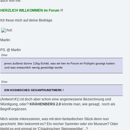
auch von mir:
HERZLICH WILLKOMMEN im Forum
!!!
Ich freue mich auf deine Beiträge.
Martin
PS: @ Martin
Zitat
jenes äußerst dünne 12kg-Schild, was wir hier im Forum im Frühjahr gezeigt hatten
und was erstaunlich wenig gewürdigt wurde
Zitat
EIN KOSMISCHES GESAMTKUNSTWERK !
(Antwort #1) ist doch aber schon eine angemessene Bezeichnung und
Würdigung, oder?
KRÄHENBERG 2.0
könnte man, wie gesagt, noch als
Begriff ergänzen.
Mich würde interessieren, was mit dem fantastischen Stück denn nun
geschieht. Wer bekommt es? Ein reicher Sammler oder ein Museum? Oder
bleibt es erst einmal im 'Chladnischen Steingewölbe'...?