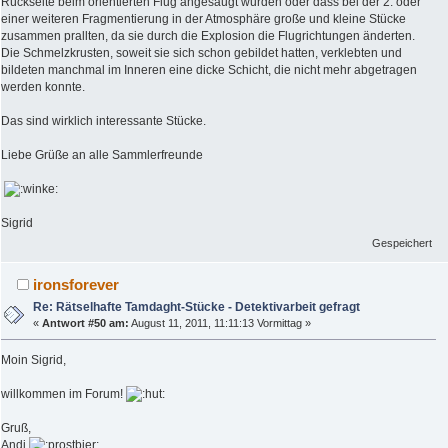
Rückseite beim orientierten Flug angesaugt wurden oder dass bei der 2. oder
einer weiteren Fragmentierung in der Atmosphäre große und kleine Stücke
zusammen prallten, da sie durch die Explosion die Flugrichtungen änderten.
Die Schmelzkrusten, soweit sie sich schon gebildet hatten, verklebten und
bildeten manchmal im Inneren eine dicke Schicht, die nicht mehr abgetragen
werden konnte.
Das sind wirklich interessante Stücke.
Liebe Grüße an alle Sammlerfreunde
Sigrid
Gespeichert
ironsforever
Re: Rätselhafte Tamdaght-Stücke - Detektivarbeit gefragt
«
Antwort #50 am:
August 11, 2011, 11:11:13 Vormittag »
Moin Sigrid,
willkommen im Forum!
Gruß,
Andi