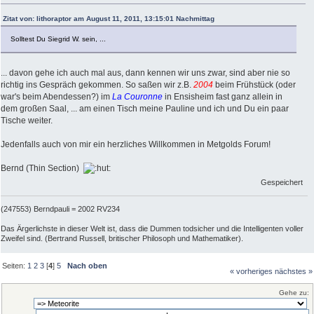
Zitat von: lithoraptor am August 11, 2011, 13:15:01 Nachmittag
Solltest Du Siegrid W. sein, ...
... davon gehe ich auch mal aus, dann kennen wir uns zwar, sind aber nie so
richtig ins Gespräch gekommen. So saßen wir z.B.
2004
beim Frühstück (oder
war's beim Abendessen?) im
La Couronne
in Ensisheim fast ganz allein in
dem großen Saal, ... am einen Tisch meine Pauline und ich und Du ein paar
Tische weiter.
Jedenfalls auch von mir ein herzliches Willkommen in Metgolds Forum!
Bernd (Thin Section)
Gespeichert
(247553) Berndpauli = 2002 RV234
Das Ärgerlichste in dieser Welt ist, dass die Dummen todsicher und die Intelligenten voller
Zweifel sind. (Bertrand Russell, britischer Philosoph und Mathematiker).
Seiten:
1
2
3
[
4
]
5
Nach oben
« vorheriges
nächstes »
Gehe zu: