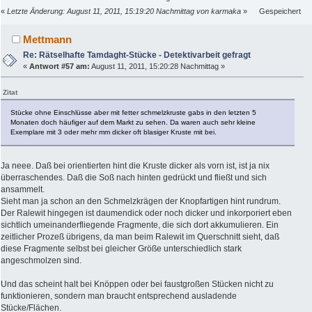
«
Letzte Änderung: August 11, 2011, 15:19:20 Nachmittag von karmaka
»
Gespeichert
Mettmann
Re: Rätselhafte Tamdaght-Stücke - Detektivarbeit gefragt
«
Antwort #57 am:
August 11, 2011, 15:20:28 Nachmittag »
Zitat
Stücke ohne Einschlüsse aber mit fetter schmelzkruste gabs in den letzten 5
Monaten doch häufiger auf dem Markt zu sehen. Da waren auch sehr kleine
Exemplare mit 3 oder mehr mm dicker oft blasiger Kruste mit bei.
Ja neee. Daß bei orientierten hint die Kruste dicker als vorn ist, ist ja nix
überraschendes. Daß die Soß nach hinten gedrückt und fließt und sich
ansammelt.
Sieht man ja schon an den Schmelzkrägen der Knopfartigen hint rundrum.
Der Ralewit hingegen ist daumendick oder noch dicker und inkorporiert eben
sichtlich umeinanderfliegende Fragmente, die sich dort akkumulieren. Ein
zeitlicher Prozeß übrigens, da man beim Ralewit im Querschnitt sieht, daß
diese Fragmente selbst bei gleicher Größe unterschiedlich stark
angeschmolzen sind.
Und das scheint halt bei Knöppen oder bei faustgroßen Stücken nicht zu
funktionieren, sondern man braucht entsprechend ausladende
Stücke/Flächen.