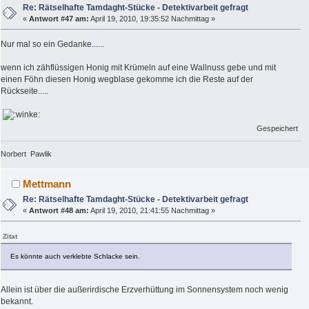
Re: Rätselhafte Tamdaght-Stücke - Detektivarbeit gefragt
«
Antwort #47 am:
April 19, 2010, 19:35:52 Nachmittag »
Nur mal so ein Gedanke......
wenn ich zähflüssigen Honig mit Krümeln auf eine Wallnuss gebe und mit
einen Föhn diesen Honig wegblase gekomme ich die Reste auf der
Rückseite.....
Gespeichert
Norbert Pawlik
Mettmann
Re: Rätselhafte Tamdaght-Stücke - Detektivarbeit gefragt
«
Antwort #48 am:
April 19, 2010, 21:41:55 Nachmittag »
Zitat
Es könnte auch verklebte Schlacke sein.
Allein ist über die außerirdische Erzverhüttung im Sonnensystem noch wenig
bekannt.