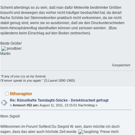
Scheint allerdings so zu sein, daß man dafür Meteorite bestimmter Größen
braucht und deswegen das vorher nicht häufiger beobachtet hat, da derart
flache Schilde bei Steinmeteoriten praktisch nicht vorkommen, da sie nicht
stabil genug sind, wenn sie so ausdünnen, daß sie den Druckunterschieden
beim Atmosphärenflug standhalten können und zerissen werden. (Bzw.
spätestens beim Einschlag auf den Boden zerbrechen).
Beste Grüße!
Martin
Gespeichert
"If any of you cry at my funeral,
I'll never speak to you again."
(S.Laurel 1890-1965)
lithoraptor
Re: Rätselhafte Tamdaght-Stücke - Detektivarbeit gefragt
«
Antwort #52 am:
August 11, 2011, 13:15:01 Nachmittag »
Moin Sigrid!
Willkommen im Forum! Solltest Du Siegrid W. sein, dann möchte ich doch
sagen, dass das aber auch höchste Zeit wurde.
Freue mich