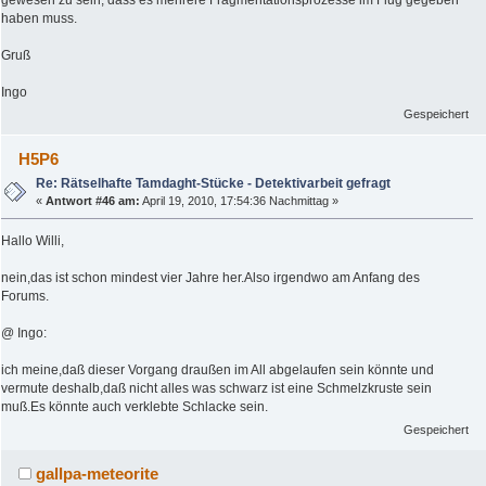
gewesen zu sein, dass es mehrere Fragmentationsprozesse im Flug gegeben
haben muss.
Gruß
Ingo
Gespeichert
H5P6
Re: Rätselhafte Tamdaght-Stücke - Detektivarbeit gefragt
«
Antwort #46 am:
April 19, 2010, 17:54:36 Nachmittag »
Hallo Willi,
nein,das ist schon mindest vier Jahre her.Also irgendwo am Anfang des
Forums.
@ Ingo:
ich meine,daß dieser Vorgang draußen im All abgelaufen sein könnte und
vermute deshalb,daß nicht alles was schwarz ist eine Schmelzkruste sein
muß.Es könnte auch verklebte Schlacke sein.
Gespeichert
gallpa-meteorite