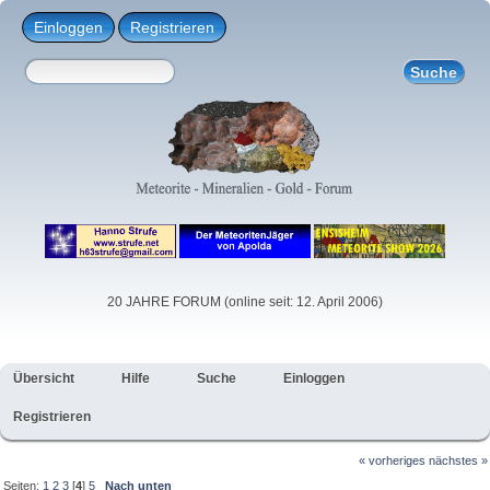
Einloggen
Registrieren
20 JAHRE FORUM (online seit: 12. April 2006)
Übersicht
Hilfe
Suche
Einloggen
Registrieren
« vorheriges
nächstes »
Seiten:
1
2
3
[
4
]
5
Nach unten