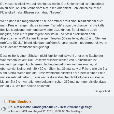
Du verstehst nicht, worauf ich hinaus wollte. Der Unterschied scheint primär
da zu sein, ob sich Steine vom Met lösen oder nicht. Schließlich bleibt die
Flüssigkeit nebst Blasen auch drauf "liegen".
Wenn dann die rangehafteten Steine erstmal drauf sind, bleibt zudem auch
mehr Kruste hängen, da sie in deren "schutz" sogar die chance hat die kälte
des Mets aufzunehmen und so wieder abzukühlen. Es ist zudem auch
möglich, dass ein "Sprühregen" aus staub und Stein direkt nach dem
Abplatzen eine Wolke aus flüssigen Tropfen (Kleinstteile, staub) und Steinen
(größere Stücke) bildet, die dann auf dem Ursprungsstein niederregnet, wenn
sie in dessen windschatten gelangt.
Dass es bei kleinen Stücken nicht funktioniert ist wohl eher eine Sache der
Wahrscheinlichkeit. Die Bröselwahrscheinlichkeit von Kleinstücken ist
ungleich geringer. Auch deren Fläche, die getroffen werden könnte, ist
ebenso viel kleiner (ein 30 x 30 cm Stein hat 36 mal so viel Fläche wie ein 5 x
5 cm Stein). Wenn nun die Bröselwahrscheinlichkeit bei einem kleinen Stein
nur ein zehntel beträgt, dann währe die wahrscheinlichkeit, dass ein kleiner
Met mit 5 x 5 cm Anhaftungen bekommt schon 360 mal geringer als die, dass
ein 30 x 30 cm met solche bekommt.
Gespeichert
Thin Section
Re: Rätselhafte Tamdaght-Stücke - Detektivarbeit gefragt
«
Antwort #59 am:
August 11, 2011, 19:34:08 Nachmittag »