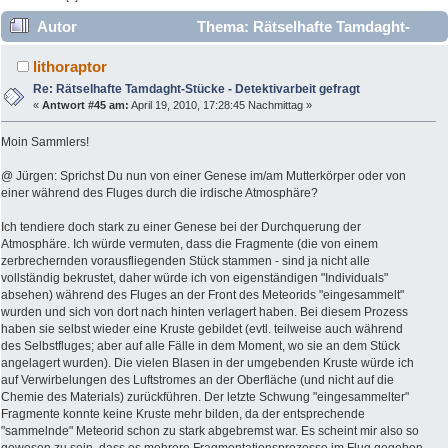
Autor
Thema: Rätselhafte Tamdaght-
Stücke - Detektivarbeit gefragt (Gelesen 20210 mal)
lithoraptor
Re: Rätselhafte Tamdaght-Stücke - Detektivarbeit gefragt
«
Antwort #45 am:
April 19, 2010, 17:28:45 Nachmittag »
Moin Sammlers!
@ Jürgen: Sprichst Du nun von einer Genese im/am Mutterkörper oder von
einer während des Fluges durch die irdische Atmosphäre?
Ich tendiere doch stark zu einer Genese bei der Durchquerung der
Atmosphäre. Ich würde vermuten, dass die Fragmente (die von einem
zerbrechernden vorausfliegenden Stück stammen - sind ja nicht alle
vollständig bekrustet, daher würde ich von eigenständigen "Individuals"
absehen) während des Fluges an der Front des Meteorids "eingesammelt"
wurden und sich von dort nach hinten verlagert haben. Bei diesem Prozess
haben sie selbst wieder eine Kruste gebildet (evtl. teilweise auch während
des Selbstfluges; aber auf alle Fälle in dem Moment, wo sie an dem Stück
angelagert wurden). Die vielen Blasen in der umgebenden Kruste würde ich
auf Verwirbelungen des Luftstromes an der Oberfläche (und nicht auf die
Chemie des Materials) zurückführen. Der letzte Schwung "eingesammelter"
Fragmente konnte keine Kruste mehr bilden, da der entsprechende
"sammelnde" Meteorid schon zu stark abgebremst war. Es scheint mir also so