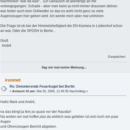
Nachhinein "war da was"... Ein Geräusch ist allerdings an mir
vorbeigegangen. Schade - aber man kann ja nicht immer draussen stehen.
war leider auch kein Grillwetter so das es wohl nicht ganz so viele
Augenzeugen hier geben wird. Ich werde mich aber mal umhören.
Die Frage ist ob bei der Himmelshelligkeit die EN-Kamera in Liebenhof schon
an war. Oder die SPOSH in Berlin...
Gruß
André
Gespeichert
Sag mir mal meine Meinung...
ironmet
Re: Detonierende Feuerkugel bei Berlin
«
Antwort #2 am:
Mai 30, 2009, 12:49:35 Nachmittag »
Hallo Mark und André,
na das klingt ja fein,so quasi vor der Haustür!
Na wollen wir mal hoffen,das da wirklich was gefallen ist und noch ein paar
Augen
und Ohrenzeugen Bericht abgeben.