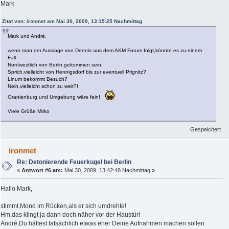
Mark
Zitat von: ironmet am Mai 30, 2009, 13:15:25 Nachmittag
Mark und André,
wenn man der Aussage von Dennis aus dem AKM Forum folgt,könnte es zu einem
Fall
Nordwestlich von Berlin gekommen sein.
Sprich,vielleicht von Hennigsdorf bis zur eventuell Prignitz?
Linum bekommt Besuch?
Nein,vielleicht schon zu weit?!
Oranienburg und Umgebung wäre fein!
Viele Grüße Mirko
Gespeichert
ironmet
Re: Detonierende Feuerkugel bei Berlin
«
Antwort #6 am:
Mai 30, 2009, 13:42:48 Nachmittag »
Hallo Mark,
stimmt,Mond im Rücken,als er sich umdrehte!
Hm,das klingt ja dann doch näher vor der Haustür!
André,Du hättest tatsächlich etwas eher Deine Aufnahmen machen sollen.