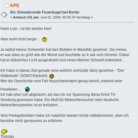
APE
Re: Detonierende Feuerkugel bei Berlin
«
Antwort #11 am:
Juni 02, 2009, 00:35:24 Vormittag »
Hallo Lutz - na bin wieder hier!
Aber wohl nicht lange ...
Ja selbst meine Schwester hat den Boliden in Wandlitz gesehen. Sie meine,
er war etwa so groß wie der Mond und leuchtete so 4 sek vom Himmel. Dabei
hat er bläuliches Licht ausgestrahlt und einen kleinen Schweif entwickelt...
Ich habe in dieser Zeit gerade eine wirklich verrückte Story gesehen - "Der
Götterbote" (SOKO Kitzbühl)
Wer die Geschichte vom Fall Neuschwanstein genau kennt, erkennt viele
Parallelen ...
Ich hab eher voll abgelacht, als das ich vor Spannung diese Krimi TV-
Sendung genossen habe. Ein Muß für Meteoritensucher oder deutsche
Meteoritensammler ist es trotzdem ...
Vom Freitagsboliden habe ich natürlich wieder nichts mitbekommen, aber ich
bemühe mich genaueres zu erfahren.
Thomas