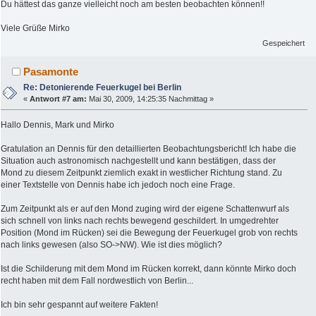
Du hättest das ganze vielleicht noch am besten beobachten können!!
Viele Grüße Mirko
Gespeichert
Pasamonte
Re: Detonierende Feuerkugel bei Berlin
«
Antwort #7 am:
Mai 30, 2009, 14:25:35 Nachmittag »
Hallo Dennis, Mark und Mirko
Gratulation an Dennis für den detaillierten Beobachtungsbericht! Ich habe die
Situation auch astronomisch nachgestellt und kann bestätigen, dass der
Mond zu diesem Zeitpunkt ziemlich exakt in westlicher Richtung stand. Zu
einer Textstelle von Dennis habe ich jedoch noch eine Frage.
Zum Zeitpunkt als er auf den Mond zuging wird der eigene Schattenwurf als
sich schnell von links nach rechts bewegend geschildert. In umgedrehter
Position (Mond im Rücken) sei die Bewegung der Feuerkugel grob von rechts
nach links gewesen (also SO->NW). Wie ist dies möglich?
Ist die Schilderung mit dem Mond im Rücken korrekt, dann könnte Mirko doch
recht haben mit dem Fall nordwestlich von Berlin...
Ich bin sehr gespannt auf weitere Fakten!