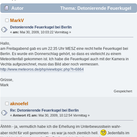
Autor
Thema: Detonierende Feuerkugel
bei Berlin (Gelesen 10272 mal)
MarkV
Detonierende Feuerkugel bei Berlin
«
am:
Mai 30, 2009, 10:03:22 Vormittag »
Hallo,
am Freitagabend gab es um 22:35 Uhr MESZ eine recht helle Feuerkugel bei
Berlin. Es wurde ein Donnerschlag gehört, so dass es vielleicht zu einem
Meteoritenfall gekommen ist. Ich habe die Feuerkugel auch mit der Kamera in
Vechta aufgezeichnet, muss das Bild aber noch vermessen.
http://www.meteoros.de/php/viewtopic.php?t=6864
Grüsse,
Mark
Gespeichert
aknoefel
Re: Detonierende Feuerkugel bei Berlin
«
Antwort #1 am:
Mai 30, 2009, 10:12:54 Vormittag »
Ähhhh - ja, vermutlich habe ich die Erhellung im Unterbewusstsein wahr-
aber nicht für voll genommen - es war ja noch ziemlich hell.
Jedenfalls im