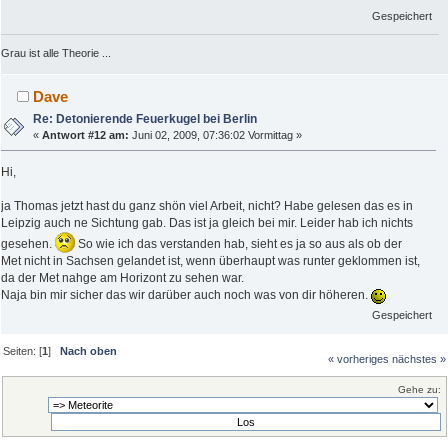
Gespeichert
Grau ist alle Theorie ...
Dave
Re: Detonierende Feuerkugel bei Berlin
«
Antwort #12 am:
Juni 02, 2009, 07:36:02 Vormittag »
Hi,
ja Thomas jetzt hast du ganz shön viel Arbeit, nicht? Habe gelesen das es in
Leipzig auch ne Sichtung gab. Das ist ja gleich bei mir. Leider hab ich nichts
gesehen.
So wie ich das verstanden hab, sieht es ja so aus als ob der
Met nicht in Sachsen gelandet ist, wenn überhaupt was runter geklommen ist,
da der Met nahge am Horizont zu sehen war.
Naja bin mir sicher das wir darüber auch noch was von dir höheren.
Gespeichert
Seiten: [
1
]
Nach oben
« vorheriges
nächstes »
Gehe zu: