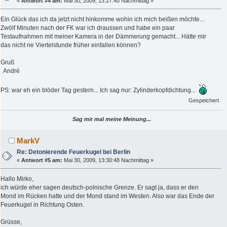
«
Antwort #4 am:
Mai 30, 2009, 13:27:40 Nachmittag »
Ein Glück das ich da jetzt nicht hinkomme wohin ich mich beißen möchte...
Zwölf Minuten nach der FK war ich draussen und habe ein paar
Testaufnahmen mit meiner Kamera in der Dämmerung gemacht... Hätte mir
das nicht ne Viertelstunde früher einfallen können?
Gruß
André
PS: war eh ein blöder Tag gestern... Ich sag nur: Zylinderkopfdichtung...
Gespeichert
Sag mir mal meine Meinung...
MarkV
Re: Detonierende Feuerkugel bei Berlin
«
Antwort #5 am:
Mai 30, 2009, 13:30:48 Nachmittag »
Hallo Mirko,
ich würde eher sagen deutsch-polnische Grenze. Er sagt ja, dass er den
Mond im Rücken hatte und der Mond stand im Westen. Also war das Ende der
Feuerkugel in Richtung Osten.
Grüsse,