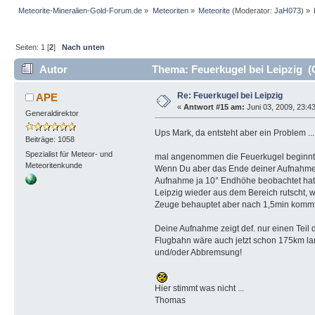
Meteorite-Mineralien-Gold-Forum.de
»
Meteoriten
»
Meteorite
(Moderator:
JaH073
) »
Seiten:
1
[
2
]
Nach unten
Autor
Thema: Feuerkugel bei Leipzig (
Re: Feuerkugel bei Leipzig
APE
«
Antwort #15 am:
Juni 03, 2009, 23:4
Generaldirektor
Ups Mark, da entsteht aber ein Problem ...
Beiträge: 1058
Spezialist für Meteor- und
mal angenommen die Feuerkugel beginnt b
Meteoritenkunde
Wenn Du aber das Ende deiner Aufnahme sc
Aufnahme ja 10° Endhöhe beobachtet hat.
Leipzig wieder aus dem Bereich rutscht, w
Zeuge behauptet aber nach 1,5min kommt
Deine Aufnahme zeigt def. nur einen Teil 
Flugbahn wäre auch jetzt schon 175km lan
und/oder Abbremsung!
Hier stimmt was nicht ...
Thomas