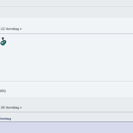
:22 Vormittag »
.
965)
:56 Vormittag »
chmittag