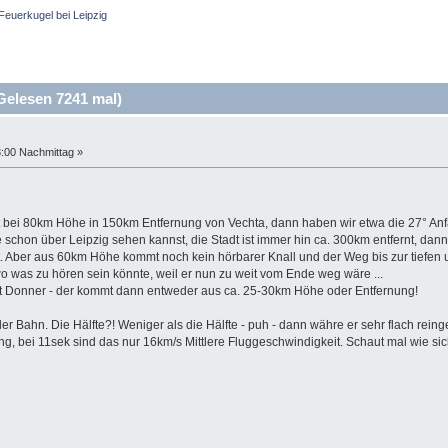
Feuerkugel bei Leipzig
Gelesen 7241 mal)
3:00 Nachmittag »
ei 80km Höhe in 150km Entfernung von Vechta, dann haben wir etwa die 27° Anfan
hon über Leipzig sehen kannst, die Stadt ist immer hin ca. 300km entfernt, dann
 Aber aus 60km Höhe kommt noch kein hörbarer Knall und der Weg bis zur tiefen 
o was zu hören sein könnte, weil er nun zu weit vom Ende weg wäre ...
 Donner - der kommt dann entweder aus ca. 25-30km Höhe oder Entfernung!
der Bahn. Die Hälfte?! Weniger als die Hälfte - puh - dann währe er sehr flach re
g, bei 11sek sind das nur 16km/s Mittlere Fluggeschwindigkeit. Schaut mal wie sic