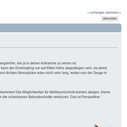
« vorheriges
nächstes »
DRUCKEN
gshöhe, die ja in deiner Aufnahme zu sehen ist.
 kann der Eindringling nur auf 60km Höhe abgestiegen sein, da deine
und dichten Atmosphäre wäre noch sehr lang, wobei nun der Zeuge in
ingekommen! Die Möglichkeiten für Weltraumschrott würden steigen. Deine
h die scheinbaren Bahnabschnitte verkürzen. Das ist Perspektive