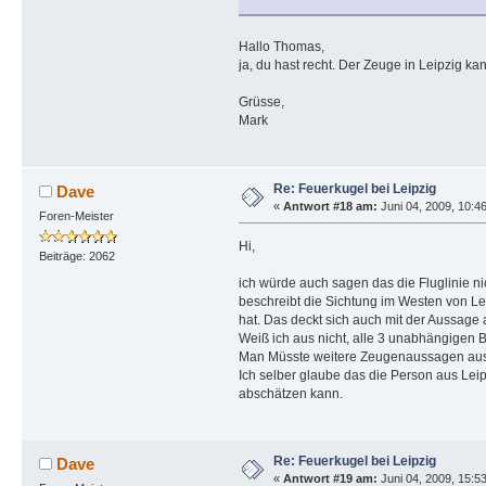
Hallo Thomas,
ja, du hast recht. Der Zeuge in Leipzig 
Grüsse,
Mark
Re: Feuerkugel bei Leipzig
Dave
«
Antwort #18 am:
Juni 04, 2009, 10:46
Foren-Meister
Hi,
Beiträge: 2062
ich würde auch sagen das die Fluglinie n
beschreibt die Sichtung im Westen von Leip
hat. Das deckt sich auch mit der Aussage
Weiß ich aus nicht, alle 3 unabhängigen
Man Müsste weitere Zeugenaussagen aus 
Ich selber glaube das die Person aus Leip
abschätzen kann.
Re: Feuerkugel bei Leipzig
Dave
«
Antwort #19 am:
Juni 04, 2009, 15:5