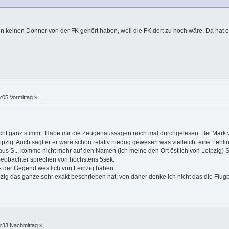
kann keinen Donner von der FK gehört haben, weil die FK dort zu hoch wäre. Da hat
:05 Vormittag »
icht ganz stimmt. Habe mir die Zeugenaussagen noch mal durchgelesen. Bei Mark w
zig. Auch sagt er er wäre schon relativ niedrig gewesen was vielleicht eine Fehlint
 aus S... komme nicht mehr auf den Namen (ich meine den Ort östlich von Leipzig)
 Beobachter sprechen von höchstens 5sek.
der Gegend westlich von Leipzig haben.
zig das ganze sehr exakt beschrieben hat, von daher denke ich nicht das die Flugba
3:33 Nachmittag »