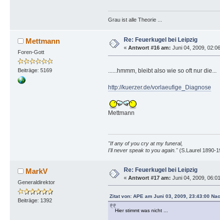
Grau ist alle Theorie ...
Re: Feuerkugel bei Leipzig
Mettmann
«
Antwort #16 am:
Juni 04, 2009, 02:06
Foren-Gott
......hmmm, bleibt also wie so oft nur die..
Beiträge: 5169
http://kuerzer.de/vorlaeufige_Diagnose
Mettmann
"If any of you cry at my funeral,
I'll never speak to you again."
(S.Laurel 1890-1
Re: Feuerkugel bei Leipzig
MarkV
«
Antwort #17 am:
Juni 04, 2009, 06:01
Generaldirektor
Zitat von: APE am Juni 03, 2009, 23:43:00 Na
Beiträge: 1392
Hier stimmt was nicht ...